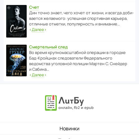
Счет
Дин точно знает, чего хочет от жизни, и всегда доби­
ва­ется жела­е­мого: успе­шная спор­ти­вная карьера,
отли­чные отметки, попу­ля­р­ность и внимание…
‹
Далее
›
Смертельный след
Во время круп­но­мас­ш­та­бной операции в городке
Бад‑Крой­цнах следо­ва­тели Феде­раль­ного
ведомства уголо­вной полиции Мартен С. Снейдер
и Сабина…
‹
Далее
›
Новинки