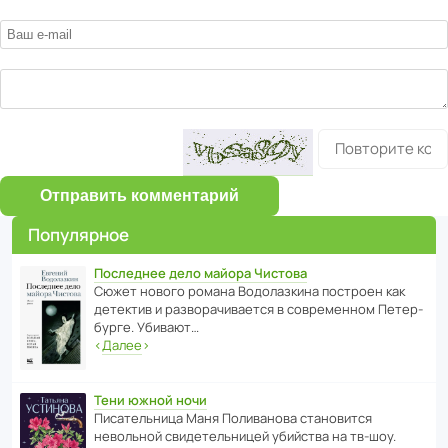
Отправить комментарий
Популярное
Последнее дело майора Чистова
Сюжет нового романа Водо­ла­з­кина пост­роен как
дете­ктив и разво­ра­чи­ва­ется в совре­менном Пете­р­
бурге. Убивают…
‹
Далее
›
Тени южной ночи
Писа­тель­ница Маня Поли­ва­нова стано­вится
невольной свиде­тель­ницей убийства на тв-шоу.