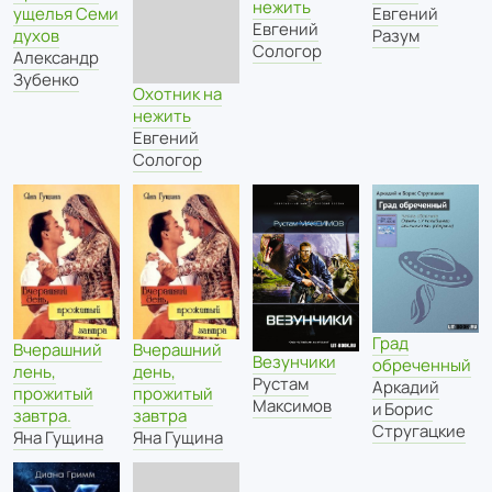
нежить
ущелья Семи
Евгений
Евгений
духов
Разум
Сологор
Александр
Зубенко
Охотник на
нежить
Евгений
Сологор
Град
Вчерашний
Вчерашний
Везунчики
обреченный
лень,
день,
Рустам
Аркадий
прожитый
прожитый
Максимов
и Борис
завтра.
завтра
Стругацкие
Яна Гущина
Яна Гущина