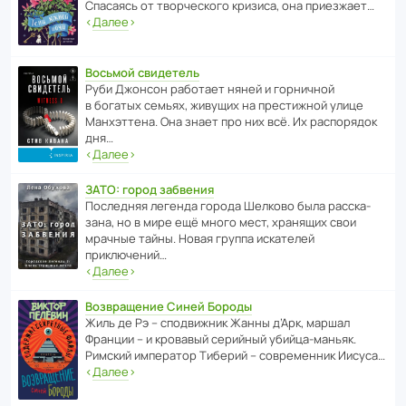
Спасаясь от твор­че­с­кого кризиса, она приезжает…
‹
Далее
›
Восьмой свидетель
Руби Джонсон рабо­тает няней и горни­чной
в богатых семьях, живущих на прес­ти­жной улице
Манх­эт­тена. Она знает про них всё. Их распо­рядок
дня…
‹
Далее
›
ЗАТО: город забвения
После­дняя легенда города Шелково была расска­
зана, но в мире ещё много мест, хранящих свои
мрачные тайны. Новая группа иска­телей
приключений…
‹
Далее
›
Возвращение Синей Бороды
Жиль де Рэ – спод­ви­жник Жанны д’Арк, маршал
Франции – и кровавый серийный убийца-маньяк.
Римский импе­ратор Тиберий – совре­менник Иисуса…
‹
Далее
›