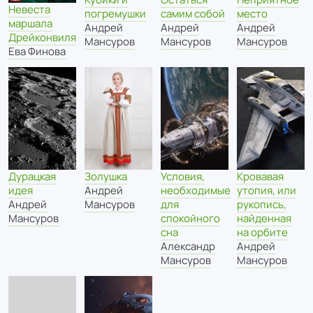
Невеста
погремушки
самим собой
место
маршала
Андрей
Андрей
Андрей
Дрейконвиля
Мансуров
Мансуров
Мансуров
Ева Финова
Дурацкая
Золушка
Условия,
Кровавая
идея
Андрей
необходимые
утопия, или
Андрей
Мансуров
для
рукопись,
Мансуров
спокойного
найденная
сна
на орбите
Александр
Андрей
Мансуров
Мансуров