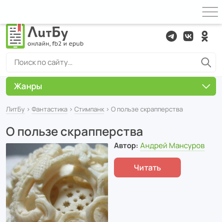
Жанры
ЛитБу
›
Фантастика
›
Cтимпанк
› О пользе скрапперства
О пользе скрапперства
Автор:
Андрей Мансуров
Читать