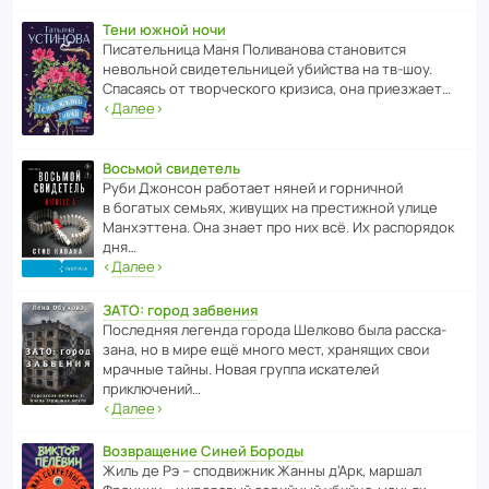
Тени южной ночи
Писа­тель­ница Маня Поли­ва­нова стано­вится
невольной свиде­тель­ницей убийства на тв-шоу.
Спасаясь от твор­че­с­кого кризиса, она приезжает…
‹
Далее
›
Восьмой свидетель
Руби Джонсон рабо­тает няней и горни­чной
в богатых семьях, живущих на прес­ти­жной улице
Манх­эт­тена. Она знает про них всё. Их распо­рядок
дня…
‹
Далее
›
ЗАТО: город забвения
После­дняя легенда города Шелково была расска­
зана, но в мире ещё много мест, хранящих свои
мрачные тайны. Новая группа иска­телей
приключений…
‹
Далее
›
Возвращение Синей Бороды
Жиль де Рэ – спод­ви­жник Жанны д’Арк, маршал