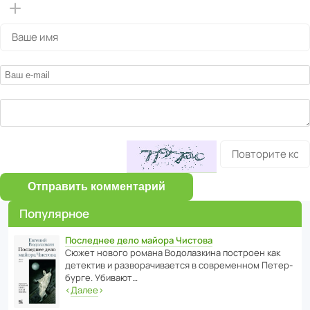
Отправить комментарий
Популярное
Последнее дело майора Чистова
Сюжет нового романа Водо­ла­з­кина пост­роен как
дете­ктив и разво­ра­чи­ва­ется в совре­менном Пете­р­
бурге. Убивают…
‹
Далее
›