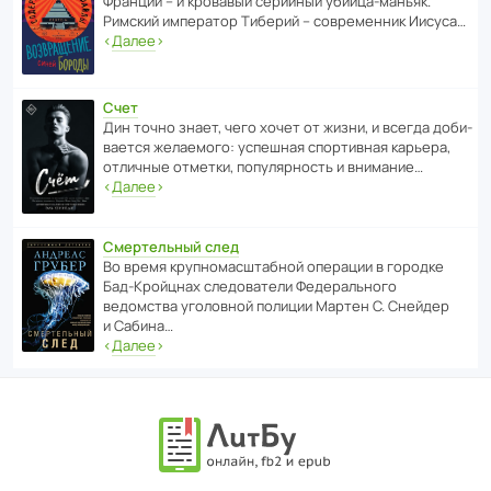
Франции – и кровавый серийный убийца-маньяк.
Римский импе­ратор Тиберий – совре­менник Иисуса…
‹
Далее
›
Счет
Дин точно знает, чего хочет от жизни, и всегда доби­
ва­ется жела­е­мого: успе­шная спор­ти­вная карьера,
отли­чные отметки, попу­ля­р­ность и внимание…
‹
Далее
›
Смертельный след
Во время круп­но­мас­ш­та­бной операции в городке
Бад‑Крой­цнах следо­ва­тели Феде­раль­ного
ведомства уголо­вной полиции Мартен С. Снейдер
и Сабина…
‹
Далее
›