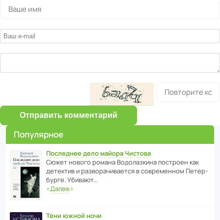
Отправить комментарий
Популярное
Последнее дело майора Чистова
Сюжет нового романа Водо­ла­з­кина пост­роен как
дете­ктив и разво­ра­чи­ва­ется в совре­менном Пете­р­
бурге. Убивают…
‹
Далее
›
Тени южной ночи