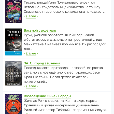
Писа­тель­ница Маня Поли­ва­нова стано­вится
невольной свиде­тель­ницей убийства на тв-шоу.
Спасаясь от твор­че­с­кого кризиса, она приезжает…
‹
Далее
›
Восьмой свидетель
Руби Джонсон рабо­тает няней и горни­чной
в богатых семьях, живущих на прес­ти­жной улице
Манх­эт­тена. Она знает про них всё. Их распо­рядок
дня…
‹
Далее
›
ЗАТО: город забвения
После­дняя легенда города Шелково была расска­
зана, но в мире ещё много мест, хранящих свои
мрачные тайны. Новая группа иска­телей
приключений…
‹
Далее
›
Возвращение Синей Бороды
Жиль де Рэ – спод­ви­жник Жанны д’Арк, маршал
Франции – и кровавый серийный убийца-маньяк.
Римский импе­ратор Тиберий – совре­менник Иисуса…