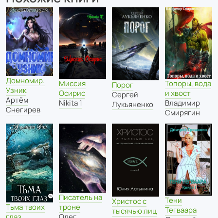
Домномир.
Миссия
Топоры, вода
Порог
Узник
Осирис
и хвост
Сергей
Артём
Nikita 1
Владимир
Лукьяненко
Снегирев
Смирягин
Писатель на
Тени
Христос с
троне
Тьма твоих
Тегваара
тысячью лиц
Олег
глаз