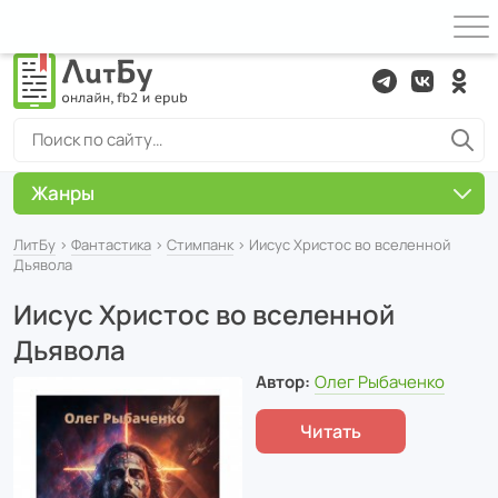
Жанры
ЛитБу
›
Фантастика
›
Cтимпанк
› Иисус Христос во вселенной
Дьявола
Иисус Христос во вселенной
Дьявола
Автор:
Олег Рыбаченко
Читать