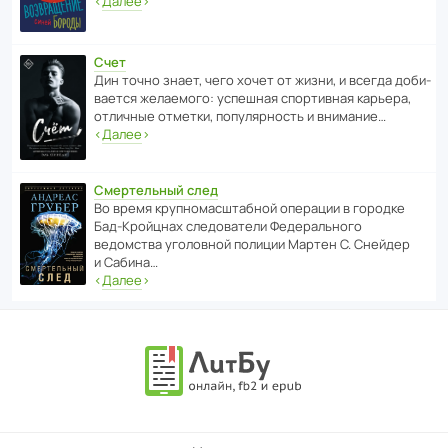
‹
Далее
›
Счет
Дин точно знает, чего хочет от жизни, и всегда доби­
ва­ется жела­е­мого: успе­шная спор­ти­вная карьера,
отли­чные отметки, попу­ля­р­ность и внимание…
‹
Далее
›
Смертельный след
Во время круп­но­мас­ш­та­бной операции в городке
Бад‑Крой­цнах следо­ва­тели Феде­раль­ного
ведомства уголо­вной полиции Мартен С. Снейдер
и Сабина…
‹
Далее
›