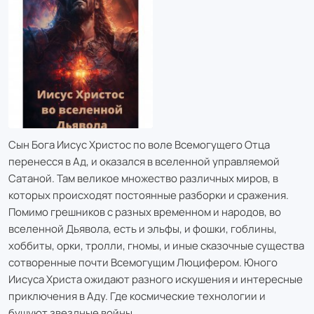
Сын Бога Иисус Христос по воле Всемогущего Отца
перенесся в Ад, и оказался в вселенной управляемой
Сатаной. Там великое множество различных миров, в
которых происходят постоянные разборки и сражения.
Помимо грешников с разных временном и народов, во
вселенной Дьявола, есть и эльфы, и фошки, гоблины,
хоббиты, орки, тролли, гномы, и иные сказочные существа
сотворенные почти Всемогущим Люцифером. Юного
Иисуса Христа ожидают разного искушения и интересные
приключения в Аду. Где космические технологии и
бушуют звездные войны.