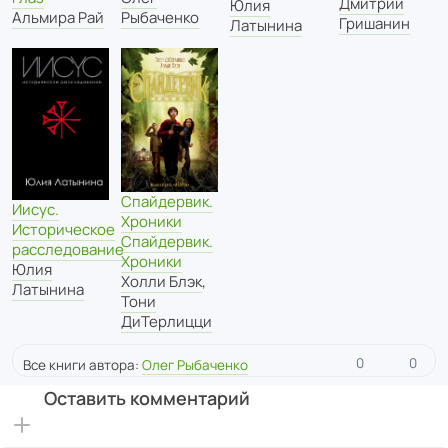
Дмитрий
Юлия
Рыбаченко
Альмира Рай
Гришанин
Латынина
Спайдервик.
Иисус.
Хроники
Историческое
Спайдервик.
расследование
Хроники
Юлия
Холли Блэк
,
Латынина
Тони
ДиТерлицци
0
0
Все книги автора:
Олег Рыбаченко
Оставить комментарий