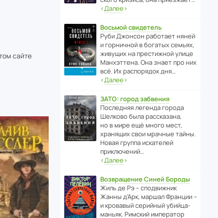
‹
Далее
›
Восьмой свидетель
Руби Джонсон рабо­тает няней
и горни­чной в богатых семьях,
живущих на прес­ти­жной улице
этом сайте
Манх­эт­тена. Она знает про них
всё. Их распо­рядок дня…
‹
Далее
›
ЗАТО: город забвения
После­дняя легенда города
Шелково была расска­зана,
но в мире ещё много мест,
хранящих свои мрачные тайны.
Новая группа иска­телей
приключений…
‹
Далее
›
Возвращение Синей Бороды
Жиль де Рэ – спод­ви­жник
Жанны д’Арк, маршал Франции –
и кровавый серийный убийца-
маньяк. Римский импе­ратор