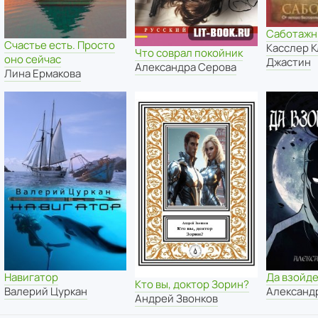
Саботажн
Счастье есть. Просто
Касслер К
Что соврал покойник
оно сейчас
Джастин
Александра Серова
Лина Ермакова
Навигатор
Да взойде
Кто вы, доктор Зорин?
Валерий Цуркан
Александ
Андрей Звонков