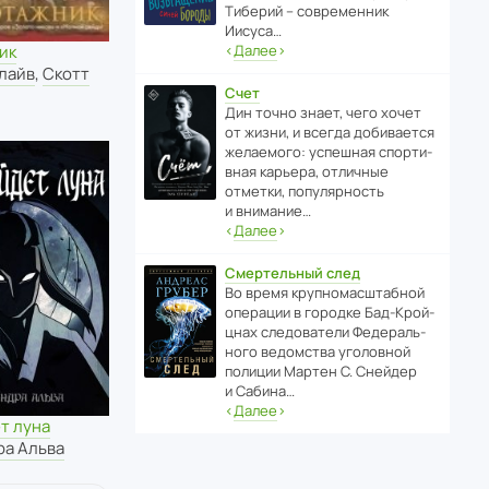
Тиберий – совре­менник
Иисуса…
ик
‹
Далее
›
лайв
,
Скотт
Счет
Дин точно знает, чего хочет
от жизни, и всегда доби­ва­ется
жела­е­мого: успе­шная спор­ти­
вная карьера, отли­чные
отметки, попу­ля­р­ность
и внимание…
‹
Далее
›
Смертельный след
Во время круп­но­мас­ш­та­бной
операции в городке Бад‑Крой­
цнах следо­ва­тели Феде­раль­
ного ведомства уголо­вной
полиции Мартен С. Снейдер
и Сабина…
‹
Далее
›
т луна
ра Альва