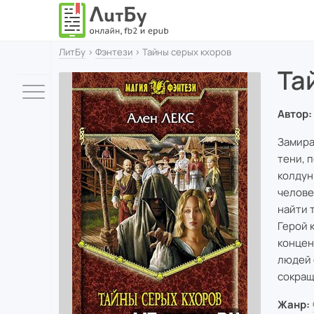
ЛитБу
›
Фэнтези
› Тайны серых кхоров
Та
Автор:
Замира
тени, 
колдун
челове
найти т
Герой 
концен
людей 
сокращ
Жанр: