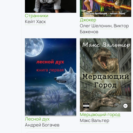
Странники
Джокер
Кейт Хаск
Олег Шелонин
,
Виктор
Баженов
Мерцающий город
Лесной дух
Макс Вальтер
Андрей Богачев