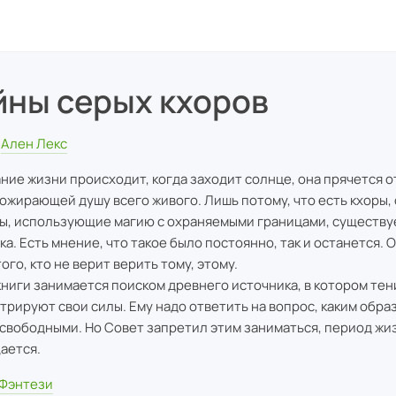
йны серых кхоров
Ален Лекс
ние жизни происходит, когда заходит солнце, она прячется 
пожирающей душу всего живого. Лишь потому, что есть кхоры,
ы, использующие магию с охраняемыми границами, существу
ка. Есть мнение, что такое было постоянно, так и останется.
ого, кто не верит верить тому, этому.
книги занимается поиском древнего источника, в котором тен
трируют свои силы. Ему надо ответить на вопрос, каким обра
свободными. Но Совет запретил этим заниматься, период жи
ается.
Фэнтези