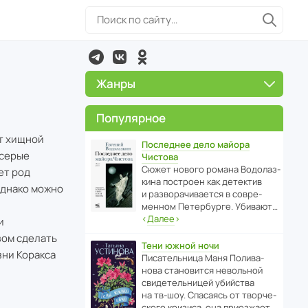
Жанры
Популярное
от хищной
Последнее дело майора
 серые
Чистова
Сюжет нового романа Водо­ла­з­
ет род
кина пост­роен как дете­ктив
 Однако можно
и разво­ра­чи­ва­ется в совре­
менном Пете­р­бурге. Убивают…
‹
Далее
›
и
зом сделать
Тени южной ночи
зни Коракса
Писа­тель­ница Маня Поли­ва­
нова стано­вится невольной
свиде­тель­ницей убийства
на тв-шоу. Спасаясь от твор­че­
с­кого кризиса, она приезжает…