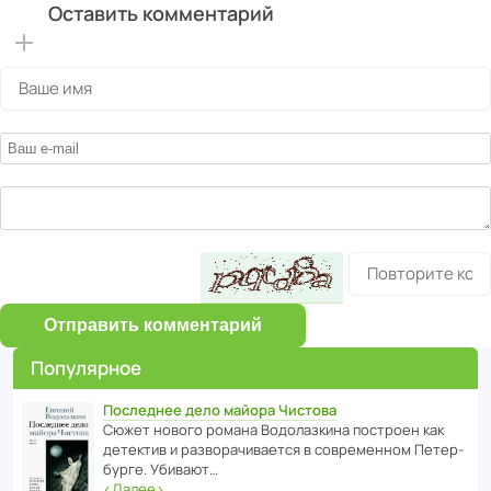
Оставить комментарий
Отправить комментарий
Популярное
Последнее дело майора Чистова
Сюжет нового романа Водо­ла­з­кина пост­роен как
дете­ктив и разво­ра­чи­ва­ется в совре­менном Пете­р­
бурге. Убивают…
‹
Далее
›