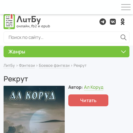
Жанры
ЛитБу
›
Фэнтези
›
Боевое фэнтези
› Рекрут
Рекрут
Автор:
Ал Коруд
Читать