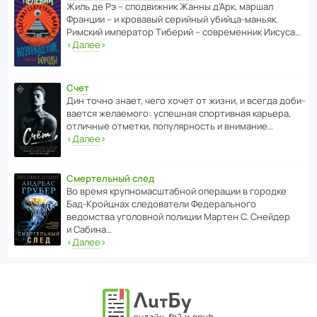
Жиль де Рэ – спод­ви­жник Жанны д’Арк, маршал
Франции – и кровавый серийный убийца-маньяк.
Римский импе­ратор Тиберий – совре­менник Иисуса…
‹
Далее
›
Счет
Дин точно знает, чего хочет от жизни, и всегда доби­
ва­ется жела­е­мого: успе­шная спор­ти­вная карьера,
отли­чные отметки, попу­ля­р­ность и внимание…
‹
Далее
›
Смертельный след
Во время круп­но­мас­ш­та­бной операции в городке
Бад‑Крой­цнах следо­ва­тели Феде­раль­ного
ведомства уголо­вной полиции Мартен С. Снейдер
и Сабина…
‹
Далее
›