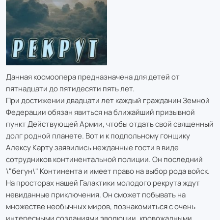
Данная космоопера предназначена для детей от
пятнадцати до пятидесяти пять лет.
При достижении двадцати лет каждый гражданин Земной
Федерации обязан явиться на ближайший призывной
пункт Действующей Армии, чтобы отдать свой священный
долг родной планете. Вот и к подпольному гонщику
Алексу Карту заявились нежданные гости в виде
сотрудников континентальной полиции. Он последний
\"бегун\" Континента и имеет право на выбор рода войск.
На просторах нашей Галактики молодого рекрута ждут
невиданные приключения. Он сможет побывать на
множестве необычных миров, познакомиться с очень
интересными созданиями эволюции, кровожадными