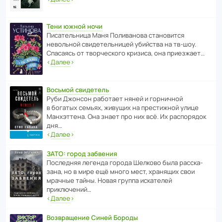
Тени южной ночи
Писа­тель­ница Маня Поли­ва­нова стано­вится
невольной свиде­тель­ницей убийства на тв-шоу.
Спасаясь от твор­че­с­кого кризиса, она приезжает…
‹
Далее
›
Восьмой свидетель
Руби Джонсон рабо­тает няней и горни­чной
в богатых семьях, живущих на прес­ти­жной улице
Манх­эт­тена. Она знает про них всё. Их распо­рядок
дня…
‹
Далее
›
ЗАТО: город забвения
После­дняя легенда города Шелково была расска­
зана, но в мире ещё много мест, хранящих свои
мрачные тайны. Новая группа иска­телей
приключений…
‹
Далее
›
Возвращение Синей Бороды