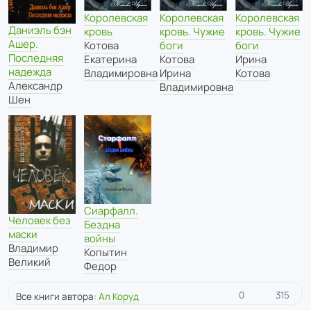
Королевская
Королевская
Королевская
Даниэль бэн
кровь
кровь. Чужие
кровь. Чужие
Ашер.
Котова
боги
боги
Последняя
Екатерина
Ирина
Котова
надежда
Владимировна
Котова
Ирина
Александр
Владимировна
Шен
Сиарфалл.
Человек без
Бездна
маски
войны
Владимир
Копытин
Великий
Федор
0
315
Все книги автора:
Ал Коруд