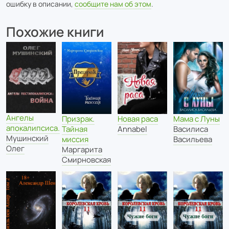
ошибку в описании,
сообщите нам об этом
.
Похожие книги
Ангелы
Призрак.
Новая раса
Мама с Луны
апокалипсиса.
Тайная
Annabel
Василиса
Мушинский
миссия
Васильева
Олег
Маргарита
Смирновская