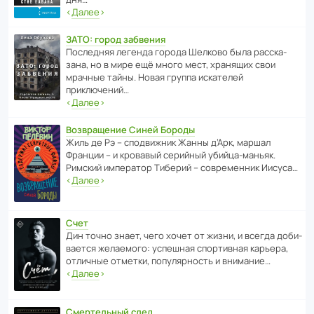
‹
Далее
›
ЗАТО: город забвения
После­дняя легенда города Шелково была расска­
зана, но в мире ещё много мест, хранящих свои
мрачные тайны. Новая группа иска­телей
приключений…
‹
Далее
›
Возвращение Синей Бороды
Жиль де Рэ – спод­ви­жник Жанны д’Арк, маршал
Франции – и кровавый серийный убийца-маньяк.
Римский импе­ратор Тиберий – совре­менник Иисуса…
‹
Далее
›
Счет
Дин точно знает, чего хочет от жизни, и всегда доби­
ва­ется жела­е­мого: успе­шная спор­ти­вная карьера,
отли­чные отметки, попу­ля­р­ность и внимание…
‹
Далее
›
Смертельный след