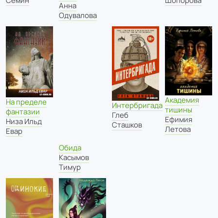
Семин
Шопорова
Анна
Одувалова
Академия
На пределе
Интербригада
тишины
фантазии
Глеб
Ефимия
Низа Ильд
Сташков
Летова
Евар
Обида
Касымов
Тимур