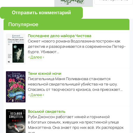
Отправить комментарий
Популярное
Последнее дело майора Чистова
Сюжет нового романа Водо­ла­з­кина пост­роен как
дете­ктив и разво­ра­чи­ва­ется в совре­менном Пете­р­
бурге. Убивают…
‹
Далее
›
Тени южной ночи
Писа­тель­ница Маня Поли­ва­нова стано­вится
невольной свиде­тель­ницей убийства на тв-шоу.
Спасаясь от твор­че­с­кого кризиса, она приезжает…
‹
Далее
›
Восьмой свидетель
Руби Джонсон рабо­тает няней и горни­чной
в богатых семьях, живущих на прес­ти­жной улице
Манх­эт­тена. Она знает про них всё. Их распо­рядок
дня…