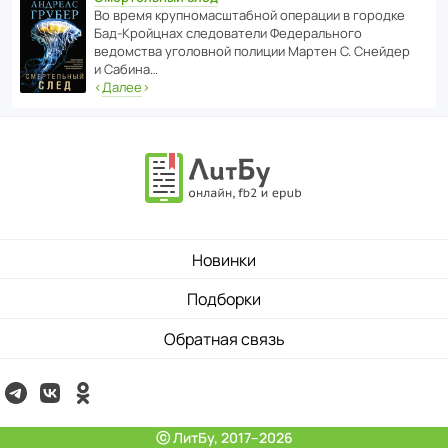
Во время круп­но­мас­ш­та­бной операции в городке
Бад‑Крой­цнах следо­ва­тели Феде­раль­ного
ведомства уголо­вной полиции Мартен С. Снейдер
и Сабина…
‹
Далее
›
Новинки
Подборки
Обратная связь
ⓒ ЛитБу, 2017–2026