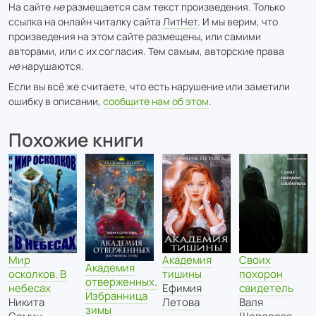
На сайте
не
размещается сам текст произведения. Только
ссылка на онлайн читалку сайта
ЛитНет
. И мы верим, что
произведения на этом сайте размещены, или самими
авторами, или с их согласия. Тем самым, авторские права
не
нарушаются.
Если вы всё же считаете, что есть нарушение или заметили
ошибку в описании,
сообщите нам об этом
.
Похожие книги
Мир
Своих
Академия
Академия
осколков. В
похорон
тишины
отверженных.
небесах
свидетель
Ефимия
Избранница
Никита
Валя
Летова
зимы