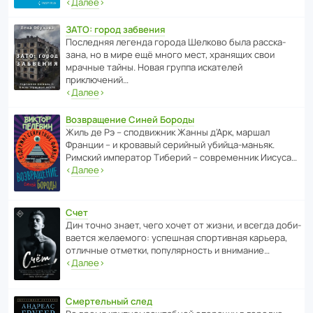
‹
Далее
›
ЗАТО: город забвения
После­дняя легенда города Шелково была расска­
зана, но в мире ещё много мест, хранящих свои
мрачные тайны. Новая группа иска­телей
приключений…
‹
Далее
›
Возвращение Синей Бороды
Жиль де Рэ – спод­ви­жник Жанны д’Арк, маршал
Франции – и кровавый серийный убийца-маньяк.
Римский импе­ратор Тиберий – совре­менник Иисуса…
‹
Далее
›
Счет
Дин точно знает, чего хочет от жизни, и всегда доби­
ва­ется жела­е­мого: успе­шная спор­ти­вная карьера,
отли­чные отметки, попу­ля­р­ность и внимание…
‹
Далее
›
Смертельный след