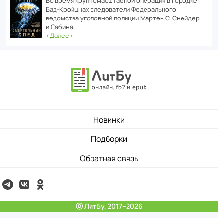
Во время круп­но­мас­ш­та­бной операции в городке
Бад‑Крой­цнах следо­ва­тели Феде­раль­ного
ведомства уголо­вной полиции Мартен С. Снейдер
и Сабина…
‹
Далее
›
Новинки
Подборки
Обратная связь
ⓒ ЛитБу, 2017–2026