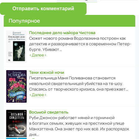
Отправить комментарий
Популярное
Последнее дело майора Чистова
Сюжет нового романа Водо­ла­з­кина пост­роен как
дете­ктив и разво­ра­чи­ва­ется в совре­менном Пете­р­
бурге. Убивают…
‹
Далее
›
Тени южной ночи
Писа­тель­ница Маня Поли­ва­нова стано­вится
невольной свиде­тель­ницей убийства на тв-шоу.
Спасаясь от твор­че­с­кого кризиса, она приезжает…
‹
Далее
›
Восьмой свидетель
Руби Джонсон рабо­тает няней и горни­чной
в богатых семьях, живущих на прес­ти­жной улице
Манх­эт­тена. Она знает про них всё. Их распо­рядок
дня…