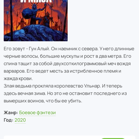
Его зовут - Гун Алый. Он наемник с севера. У него длинные
черные волосы, большие мускулы и рост в два метра. Его
спина тащит за собой двухсоткилограммовый меч вождя
варваров. Его ведет месть за истрибленное племя и
жажда крови.
Злая ведьма прокляла королевство Ульнар. И теперь
здесь вечная зима. Но это не остановит последнего из
вымерших воинов, что бы ее убить.
Жанр:
Боевое фэнтези
Год:
2020