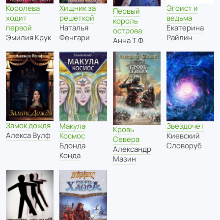
Хищник за
Эгоист и
Королева
Первый
решеткой
ведьма
ходит
король
Наталья
Екатерина
первой
острова
Фенгари
Райлин
Эмилия Крук
Анна Т.Ф
Замок дождя
Макула
Звездочет
Кровь
Алекса Вулф
Космос
Киевский
Севера
Бдонда
Словоруб
Александр
Конда
Мазин