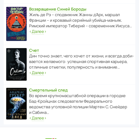
Возвращение Синей Бороды
Жиль де Рэ – спод­ви­жник Жанны д’Арк, маршал
Франции – и кровавый серийный убийца-маньяк.
Римский импе­ратор Тиберий – совре­менник Иисуса…
‹
Далее
›
Счет
Дин точно знает, чего хочет от жизни, и всегда доби­
ва­ется жела­е­мого: успе­шная спор­ти­вная карьера,
отли­чные отметки, попу­ля­р­ность и внимание…
‹
Далее
›
Смертельный след
Во время круп­но­мас­ш­та­бной операции в городке
Бад‑Крой­цнах следо­ва­тели Феде­раль­ного
ведомства уголо­вной полиции Мартен С. Снейдер
и Сабина…
‹
Далее
›