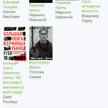
Одно
Бубновая
Ледяной
Ледяной
мгновенье
гильдия
принц
принц
вечности
Ксения
Марьино
Марьино
Владимир
Баштовая
Максим М
Максим М
Лароу
Мой хозяин
Большая
Демон
книга
Госпожа
серийных
Сказка
убийц. 150
биографий
маньяков со
всего мира
Джек
Роузвуд