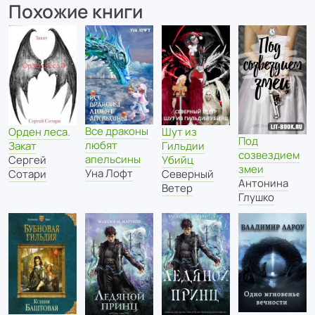
Похожие книги
Все драконы
Орден леса.
Шут из
Под
любят
Закат
Гильдии
созвездием
апельсины
Сергей
Убийц
змеи
Уна Лофт
Сотари
Северный
Антонина
Ветер
Глушко