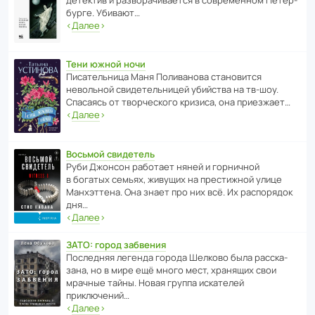
бурге. Убивают…
‹
Далее
›
Тени южной ночи
Писа­тель­ница Маня Поли­ва­нова стано­вится
невольной свиде­тель­ницей убийства на тв-шоу.
Спасаясь от твор­че­с­кого кризиса, она приезжает…
‹
Далее
›
Восьмой свидетель
Руби Джонсон рабо­тает няней и горни­чной
в богатых семьях, живущих на прес­ти­жной улице
Манх­эт­тена. Она знает про них всё. Их распо­рядок
дня…
‹
Далее
›
ЗАТО: город забвения
После­дняя легенда города Шелково была расска­
зана, но в мире ещё много мест, хранящих свои
мрачные тайны. Новая группа иска­телей
приключений…
‹
Далее
›