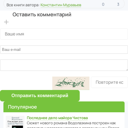
0
3
Все книги автора:
Константин Муравьев
Оставить комментарий
Отправить комментарий
Популярное
Последнее дело майора Чистова
Сюжет нового романа Водо­ла­з­кина пост­роен как
дете­ктив и разво­ра­чи­ва­ется в совре­менном Пете­р­