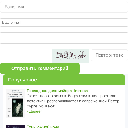
Отправить комментарий
Популярное
Последнее дело майора Чистова
Сюжет нового романа Водо­ла­з­кина пост­роен как
дете­ктив и разво­ра­чи­ва­ется в совре­менном Пете­р­
бурге. Убивают…
‹
Далее
›
Тени южной ночи