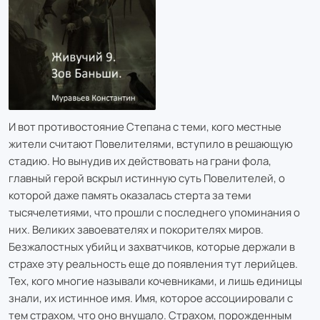
И вот противостояние Степана с теми, кого местные
жители считают Повелителями, вступило в решающую
стадию. Но вынудив их действовать на грани фола,
главный герой вскрыл истинную суть Повелителей, о
которой даже память оказалась стерта за теми
тысячелетиями, что прошли с последнего упоминания о
них. Великих завоевателях и покорителях миров.
Безжалостных убийц и захватчиков, которые держали в
страхе эту реальность еще до появления тут лерийцев.
Тех, кого многие называли кочевниками, и лишь единицы
знали, их истинное имя. Имя, которое ассоциировали с
тем страхом, что оно внушало. Страхом, порожденным