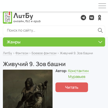
Жанры
ЛитБу
›
Фэнтези
›
Боевое фэнтези
› Живучий 9. Зов башни
Живучий 9. Зов башни
Автор:
Константин
Муравьев
Читать