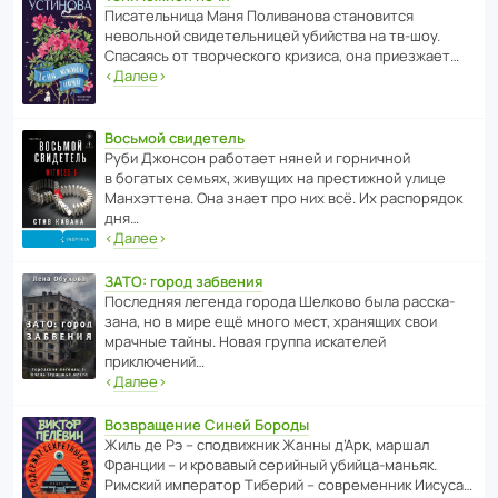
Писа­тель­ница Маня Поли­ва­нова стано­вится
невольной свиде­тель­ницей убийства на тв-шоу.
Спасаясь от твор­че­с­кого кризиса, она приезжает…
‹
Далее
›
Восьмой свидетель
Руби Джонсон рабо­тает няней и горни­чной
в богатых семьях, живущих на прес­ти­жной улице
Манх­эт­тена. Она знает про них всё. Их распо­рядок
дня…
‹
Далее
›
ЗАТО: город забвения
После­дняя легенда города Шелково была расска­
зана, но в мире ещё много мест, хранящих свои
мрачные тайны. Новая группа иска­телей
приключений…
‹
Далее
›
Возвращение Синей Бороды
Жиль де Рэ – спод­ви­жник Жанны д’Арк, маршал
Франции – и кровавый серийный убийца-маньяк.
Римский импе­ратор Тиберий – совре­менник Иисуса…