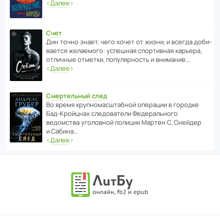
‹
Далее
›
Счет
Дин точно знает, чего хочет от жизни, и всегда доби­
ва­ется жела­е­мого: успе­шная спор­ти­вная карьера,
отли­чные отметки, попу­ля­р­ность и внимание…
‹
Далее
›
Смертельный след
Во время круп­но­мас­ш­та­бной операции в городке
Бад‑Крой­цнах следо­ва­тели Феде­раль­ного
ведомства уголо­вной полиции Мартен С. Снейдер
и Сабина…
‹
Далее
›