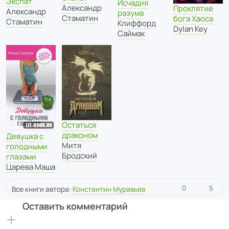
Экспат
Исчадия
Александр
Проклятие
Александр
разума
Стаматин
бога Хаоса
Стаматин
Клиффорд
Dylan Key
Саймак
Остаться
драконом
Девушка с
Митя
голодными
Бродский
глазами
Царева Маша
0
5
Все книги автора:
Константин Муравьев
Оставить комментарий