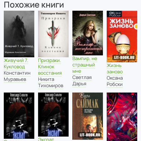
Похожие книги
Вампир, не
Живучий 7.
Призраки.
страшный
Жизнь
Кукловод
Клинок
мне
заново
Константин
восстания
Светлая
Оксана
Муравьев
Никита
Дарья
Робски
Тихомиров
Экспат