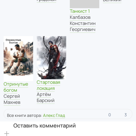
Танкист 1
Калбазов
Константин
Георгиевич
Стартовая
Отринутые
локация
богом
Артём
Сергей
Барский
Махнев
0
3
Все книги автора:
Алекс Глад
Оставить комментарий