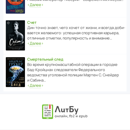
‹
Далее
›
Счет
Дин точно знает, чего хочет от жизни, и всегда доби­
ва­ется жела­е­мого: успе­шная спор­ти­вная карьера,
отли­чные отметки, попу­ля­р­ность и внимание…
‹
Далее
›
Смертельный след
Во время круп­но­мас­ш­та­бной операции в городке
Бад‑Крой­цнах следо­ва­тели Феде­раль­ного
ведомства уголо­вной полиции Мартен С. Снейдер
и Сабина…
‹
Далее
›