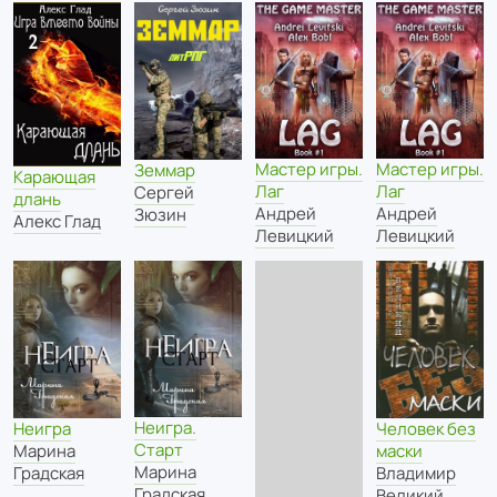
Мастер игры.
Мастер игры.
Земмар
Карающая
Лаг
Лаг
Сергей
длань
Андрей
Андрей
Зюзин
Алекс Глад
Левицкий
Левицкий
Неигра.
Неигра
Человек без
Старт
Марина
маски
Марина
Градская
Владимир
Градская
Великий