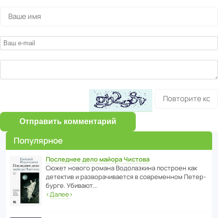
Отправить комментарий
Популярное
Последнее дело майора Чистова
Сюжет нового романа Водо­ла­з­кина пост­роен как
дете­ктив и разво­ра­чи­ва­ется в совре­менном Пете­р­
бурге. Убивают…
‹
Далее
›