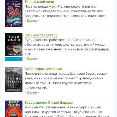
Тени южной ночи
Писа­тель­ница Маня Поли­ва­нова стано­вится
невольной свиде­тель­ницей убийства на тв-шоу.
Спасаясь от твор­че­с­кого кризиса, она приезжает…
‹
Далее
›
Восьмой свидетель
Руби Джонсон рабо­тает няней и горни­чной
в богатых семьях, живущих на прес­ти­жной улице
Манх­эт­тена. Она знает про них всё. Их распо­рядок
дня…
‹
Далее
›
ЗАТО: город забвения
После­дняя легенда города Шелково была расска­
зана, но в мире ещё много мест, хранящих свои
мрачные тайны. Новая группа иска­телей
приключений…
‹
Далее
›
Возвращение Синей Бороды
Жиль де Рэ – спод­ви­жник Жанны д’Арк, маршал
Франции – и кровавый серийный убийца-маньяк.
Римский импе­ратор Тиберий – совре­менник Иисуса…