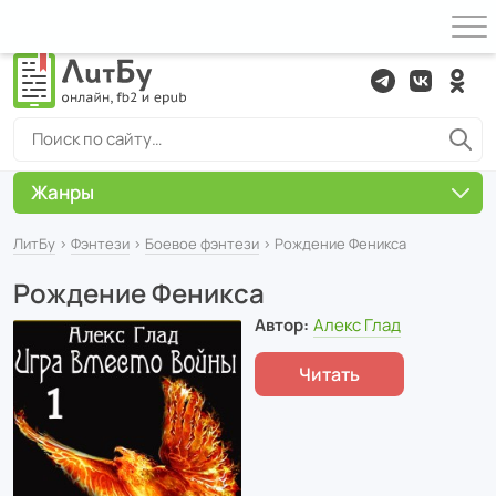
Жанры
ЛитБу
›
Фэнтези
›
Боевое фэнтези
› Рождение Феникса
Рождение Феникса
Автор:
Алекс Глад
Читать