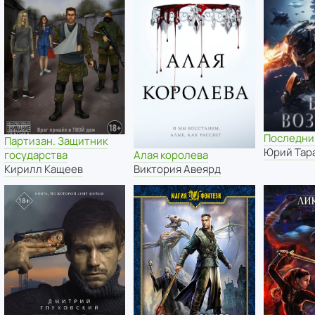
Последни
Партизан. Защитник
Юрий Тар
государства
Алая королева
Кирилл Кащеев
Виктория Авеярд