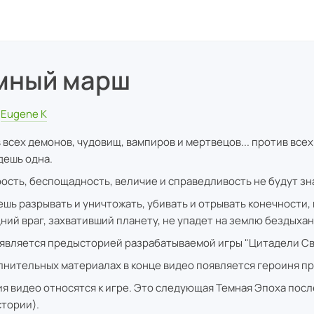
мный марш
Eugene K
 всех демонов, чудовищ, вампиров и мертвецов... против всех
дешь одна.
рость, беспощадность, величие и справедливость не будут зн
ешь разрывать и уничтожать, убивать и отрывать конечности,
ний враг, захвативший планету, не упадет на землю бездыха
 является предысторией разрабатываемой игры "Цитадели Св
лнительных материалах в конце видео появляется героиня п
я видео относятся к игре. Это следующая Темная Эпоха посл
тории).