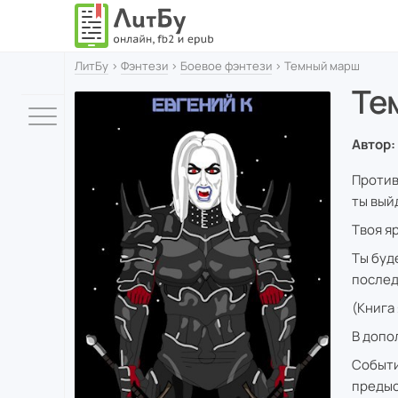
ЛитБу
›
Фэнтези
›
Боевое фэнтези
› Темный марш
Те
Автор:
Против
ты вый
Твоя я
Ты буд
послед
(Книга
В допо
Событи
предыс