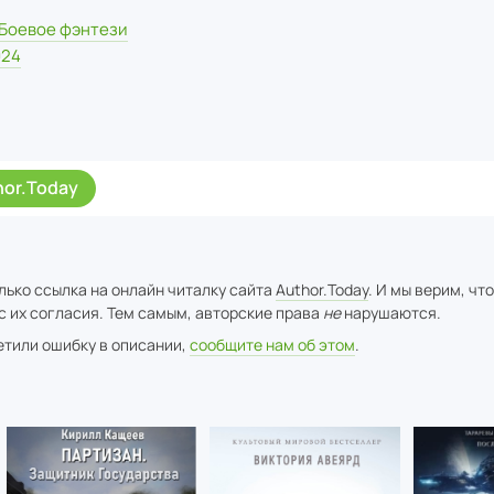
Боевое фэнтези
024
hor.Today
лько ссылка на онлайн читалку сайта
Author.Today
. И мы верим, чт
с их согласия. Тем самым, авторские права
не
нарушаются.
метили ошибку в описании,
сообщите нам об этом
.