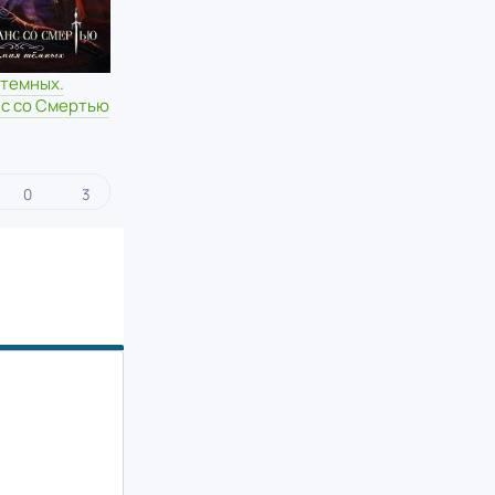
 темных.
с со Смертью
х
0
3