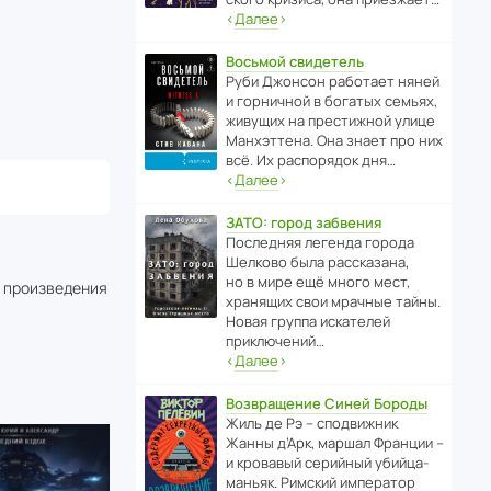
‹
Далее
›
Восьмой свидетель
Руби Джонсон рабо­тает няней
и горни­чной в богатых семьях,
живущих на прес­ти­жной улице
Манх­эт­тена. Она знает про них
всё. Их распо­рядок дня…
‹
Далее
›
ЗАТО: город забвения
После­дняя легенда города
Шелково была расска­зана,
но в мире ещё много мест,
о произведения
хранящих свои мрачные тайны.
Новая группа иска­телей
приключений…
‹
Далее
›
Возвращение Синей Бороды
Жиль де Рэ – спод­ви­жник
Жанны д’Арк, маршал Франции –
и кровавый серийный убийца-
маньяк. Римский импе­ратор