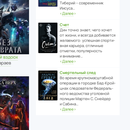
Тиберий – совре­менник
Иисуса…
‹
Далее
›
Счет
Дин точно знает, чего хочет
от жизни, и всегда доби­ва­ется
жела­е­мого: успе­шная спор­ти­
вная карьера, отли­чные
отметки, попу­ля­р­ность
и внимание…
й вздоох
‹
Далее
›
араев
Смертельный след
Во время круп­но­мас­ш­та­бной
операции в городке Бад‑Крой­
цнах следо­ва­тели Феде­раль­
ного ведомства уголо­вной
полиции Мартен С. Снейдер
и Сабина…
‹
Далее
›