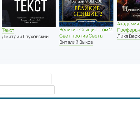
Академия
Великие Спящие. Том 2.
Преферан
Текст
Свет против Света
Лика Вер
Дмитрий Глуховский
Виталий Зыков