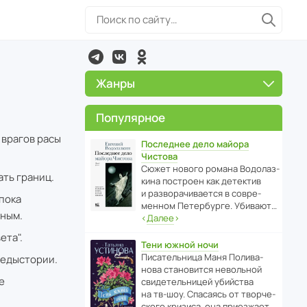
Жанры
Популярное
 врагов расы
Последнее дело майора
Чистова
Сюжет нового романа Водо­ла­з­
ать границ.
кина пост­роен как дете­ктив
и разво­ра­чи­ва­ется в совре­
 пока
менном Пете­р­бурге. Убивают…
нным.
‹
Далее
›
ета".
Тени южной ночи
Писа­тель­ница Маня Поли­ва­
редыстории.
нова стано­вится невольной
е
свиде­тель­ницей убийства
на тв-шоу. Спасаясь от твор­че­
с­кого кризиса, она приезжает…