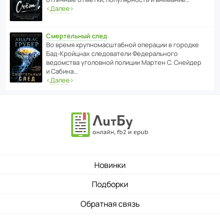
‹
Далее
›
Смертельный след
Во время круп­но­мас­ш­та­бной операции в городке
Бад‑Крой­цнах следо­ва­тели Феде­раль­ного
ведомства уголо­вной полиции Мартен С. Снейдер
и Сабина…
‹
Далее
›
Новинки
Подборки
Обратная связь