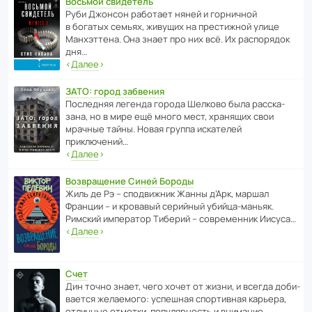
Восьмой свидетель
Руби Джонсон рабо­тает няней и горни­чной
в богатых семьях, живущих на прес­ти­жной улице
Манх­эт­тена. Она знает про них всё. Их распо­рядок
дня…
‹
Далее
›
ЗАТО: город забвения
После­дняя легенда города Шелково была расска­
зана, но в мире ещё много мест, хранящих свои
мрачные тайны. Новая группа иска­телей
приключений…
‹
Далее
›
Возвращение Синей Бороды
Жиль де Рэ – спод­ви­жник Жанны д’Арк, маршал
Франции – и кровавый серийный убийца-маньяк.
Римский импе­ратор Тиберий – совре­менник Иисуса…
‹
Далее
›
Счет
Дин точно знает, чего хочет от жизни, и всегда доби­
ва­ется жела­е­мого: успе­шная спор­ти­вная карьера,
отли­чные отметки, попу­ля­р­ность и внимание…