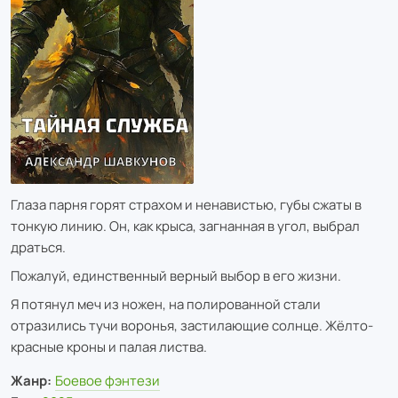
Глаза парня горят страхом и ненавистью, губы сжаты в
тонкую линию. Он, как крыса, загнанная в угол, выбрал
драться.
Пожалуй, единственный верный выбор в его жизни.
Я потянул меч из ножен, на полированной стали
отразились тучи воронья, застилающие солнце. Жёлто-
красные кроны и палая листва.
Жанр:
Боевое фэнтези