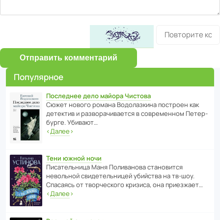
Отправить комментарий
Популярное
Последнее дело майора Чистова
Сюжет нового романа Водо­ла­з­кина пост­роен как
дете­ктив и разво­ра­чи­ва­ется в совре­менном Пете­р­
бурге. Убивают…
‹
Далее
›
Тени южной ночи
Писа­тель­ница Маня Поли­ва­нова стано­вится
невольной свиде­тель­ницей убийства на тв-шоу.
Спасаясь от твор­че­с­кого кризиса, она приезжает…
‹
Далее
›