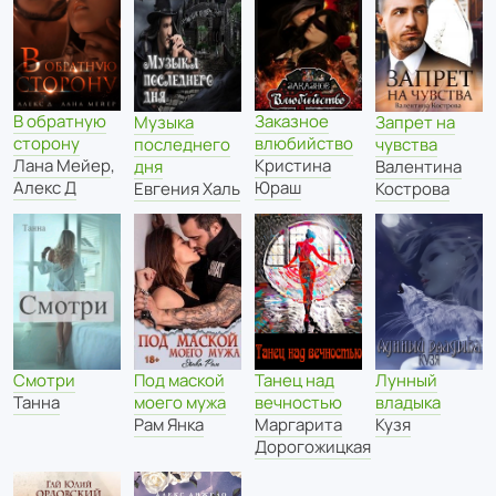
Заказное
В обратную
Музыка
Запрет на
влюбийство
сторону
последнего
чувства
Кристина
Лана Мейер
,
дня
Валентина
Юраш
Алекс Д
Евгения Халь
Кострова
Смотри
Под маской
Танец над
Лунный
Танна
моего мужа
вечностью
владыка
Рам Янка
Маргарита
Кузя
Дорогожицкая