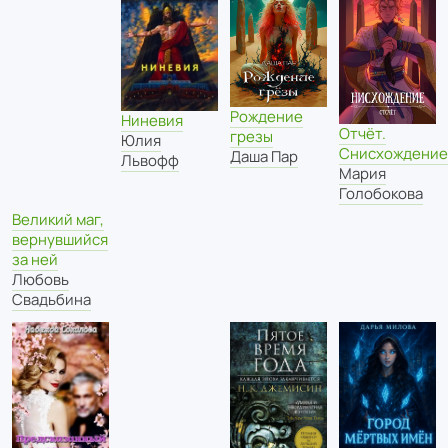
Рождение
Ниневия
Отчёт.
грезы
Юлия
Снисхождение
Даша Пар
Львофф
Мария
Голобокова
Великий маг,
вернувшийся
за ней
Любовь
Свадьбина