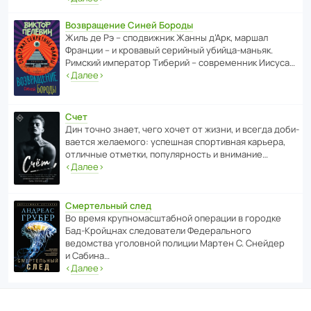
Возвращение Синей Бороды
Жиль де Рэ – спод­ви­жник Жанны д’Арк, маршал
Франции – и кровавый серийный убийца-маньяк.
Римский импе­ратор Тиберий – совре­менник Иисуса…
‹
Далее
›
Счет
Дин точно знает, чего хочет от жизни, и всегда доби­
ва­ется жела­е­мого: успе­шная спор­ти­вная карьера,
отли­чные отметки, попу­ля­р­ность и внимание…
‹
Далее
›
Смертельный след
Во время круп­но­мас­ш­та­бной операции в городке
Бад‑Крой­цнах следо­ва­тели Феде­раль­ного
ведомства уголо­вной полиции Мартен С. Снейдер
и Сабина…
‹
Далее
›