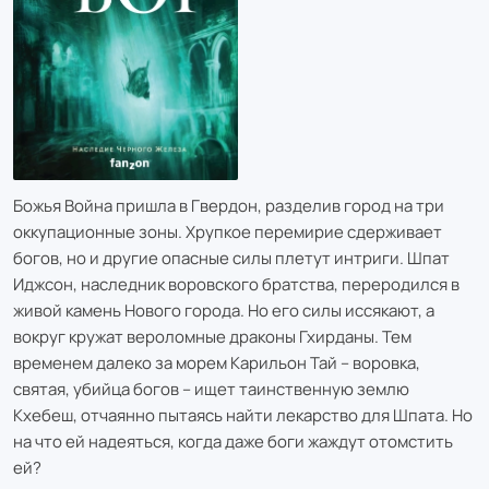
Божья Война пришла в Гвердон, разделив город на три
оккупационные зоны. Хрупкое перемирие сдерживает
богов, но и другие опасные силы плетут интриги. Шпат
Иджсон, наследник воровского братства, переродился в
живой камень Нового города. Но его силы иссякают, а
вокруг кружат вероломные драконы Гхирданы. Тем
временем далеко за морем Карильон Тай – воровка,
святая, убийца богов – ищет таинственную землю
Кхебеш, отчаянно пытаясь найти лекарство для Шпата. Но
на что ей надеяться, когда даже боги жаждут отомстить
ей?