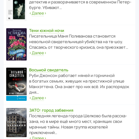
дете­ктив и разво­ра­чи­ва­ется в совре­менном Пете­р­
бурге. Убивают…
‹
Далее
›
Тени южной ночи
Писа­тель­ница Маня Поли­ва­нова стано­вится
невольной свиде­тель­ницей убийства на тв-шоу.
Спасаясь от твор­че­с­кого кризиса, она приезжает…
‹
Далее
›
Восьмой свидетель
Руби Джонсон рабо­тает няней и горни­чной
в богатых семьях, живущих на прес­ти­жной улице
Манх­эт­тена. Она знает про них всё. Их распо­рядок
дня…
‹
Далее
›
ЗАТО: город забвения
После­дняя легенда города Шелково была расска­
зана, но в мире ещё много мест, хранящих свои
мрачные тайны. Новая группа иска­телей
приключений…
‹
Далее
›