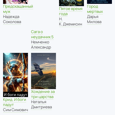
Город
Предскащанный
Пятое время
мертвых
муж
года
Дарья
Надежда
Н.
Милова
Соколова
К. Джемисин
Сага о
неудачник 5
Немченко
Александр
Хождение за
три царства
Крид. И боги
Наталья
падут
Дмитриева
Сим Симович