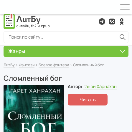
Жанры
ЛитБу
›
Фэнтези
›
Боевое фэнтези
› Сломленный бог
Сломленный бог
Автор:
Ганри Харнахан
Читать