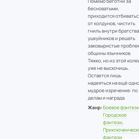
Помимо беготни за
бесноватыми,
приходится отбиватьс
от колдунов, чистить
гниль внутри братства
ушкуйников и решать
заковыристые пробле
общины язычников.
Тяжко, но из этой коле
уже не выскочишь.
Остается лишь
надеяться на ещё одн
мудрое изречение: по
делам и награда.
Жанр:
Боевое фэнтез
Городское
фэнтези
,
Приключенческ
фэнтези