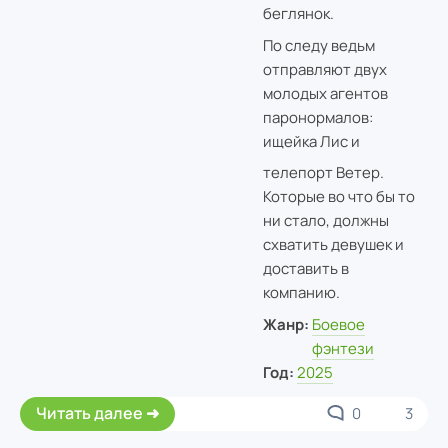
беглянок.
По следу ведьм
отправляют двух
молодых агентов
паронормалов:
ищейка Лис и
телепорт Ветер.
Которые во что бы то
ни стало, должны
схватить девушек и
доставить в
компанию.
Жанр:
Боевое
фэнтези
Год:
2025
Читать далее
0
3