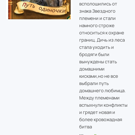
всполошились от
знака Звездного
племени и стали
намного строже
относиться к охране
границ. Дичь из леса
стала уходить и
бродяги были
вынуждены стать
домашними
кисками,но не все
выбрали путь
домашнего любимца.
Между племенами
вспыхнули конфликты
и грядет новая и
более кровожадная
битва