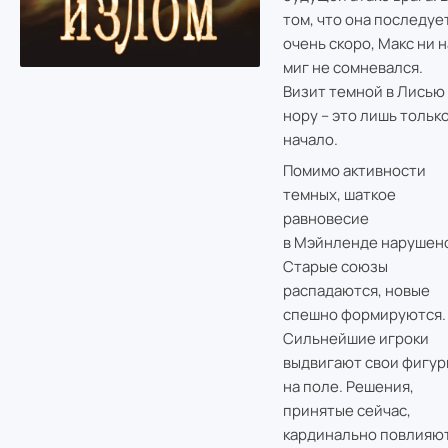
том, что она последуе
очень скоро, Макс ни н
миг не сомневался.
Визит темной в Лисью
нору – это лишь тольк
начало.
Помимо активности
темных, шаткое
равновесие
в Мэйнленде нарушен
Старые союзы
распадаются, новые
спешно формируются.
Сильнейшие игроки
выдвигают свои фигур
на поле. Решения,
принятые сейчас,
кардинально повлияю