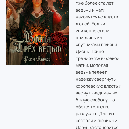
Уже более ста лет
ведьмы и маги
находятся во власти
людей. Боль и
унижение стали
привычными
спутниками в жизни
Дионы. Тайно
тренируясь в боевой
магии, молодая
ведьма лелеет
надежду свергнуть
королевскую власть и
вернуть ведьмам их
былую свободу. Но
обстоятельства
разлучают Диону с
сестрой и любимым.
Девушка становится