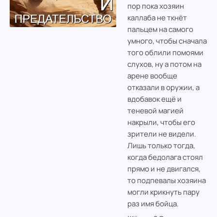
пор пока хозяин
каллаба не ткнёт
пальцем на самого
умного, чтобы сначала
того облили помоями
слухов, ну а потом на
арене вообще
отказали в оружии, а
вдобавок ещё и
теневой магией
накрыли, чтобы его
зрители не видели.
Лишь только тогда,
когда бедолага стоял
прямо и не двигался,
то подпевалы хозяина
могли крикнуть пару
раз имя бойца.