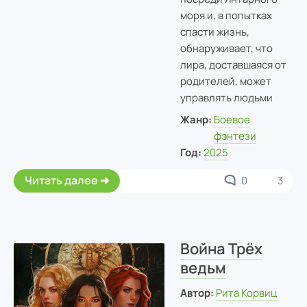
моря и, в попытках
спасти жизнь,
обнаруживает, что
лира, доставшаяся от
родителей, может
управлять людьми
Жанр:
Боевое
фэнтези
Год:
2025
Читать далее
0
3
Война Трёх
ведьм
Автор:
Рита Корвиц