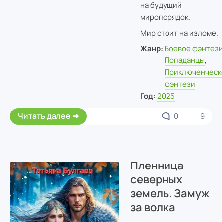
на будущий
миропорядок.
Мир стоит на изломе.
Жанр:
Боевое фэнтез
Попаданцы
,
Приключенческ
фэнтези
Год:
2025
Читать далее
0
9
Пленница
северных
земель. Замуж
за волка