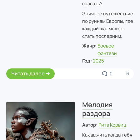
спасать?
Эпичное путешествие
по руинам Европы, где
каждый шаг может
стать последним.
Жанр:
Боевое
фэнтези
Год:
2025
Читать далее
0
6
Мелодия
раздора
Автор:
Рита Корвиц
Как выжить когда тебя