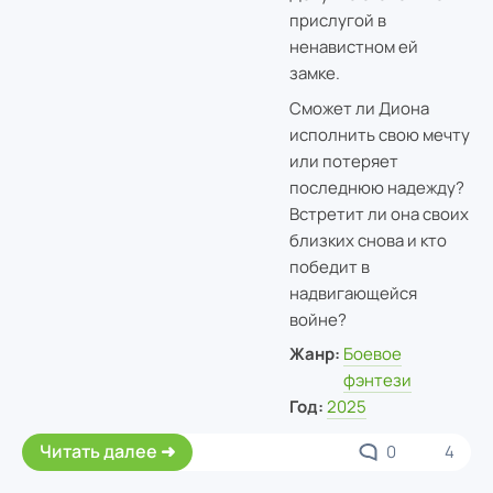
прислугой в
ненавистном ей
замке.
Сможет ли Диона
исполнить свою мечту
или потеряет
последнюю надежду?
Встретит ли она своих
близких снова и кто
победит в
надвигающейся
войне?
Жанр:
Боевое
фэнтези
Год:
2025
Читать далее
0
4