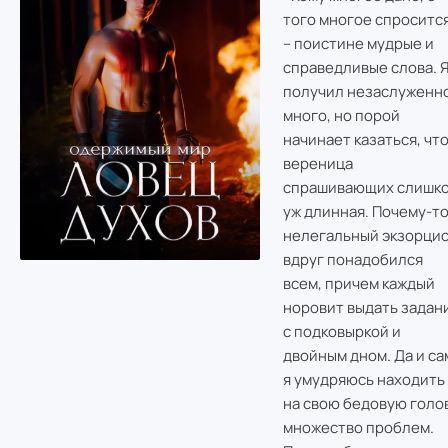
того многое спроситс
– поистине мудрые и
справедливые слова. 
получил незаслуженн
много, но порой
начинает казаться, чт
вереница
спрашивающих слишк
уж длинная. Почему-т
нелегальный экзорци
вдруг понадобился
всем, причем каждый
норовит выдать задан
с подковыркой и
двойным дном. Да и са
я умудряюсь находить
на свою бедовую голо
множество проблем.