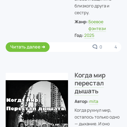
близкого друга и
сестру.
Жанр:
Боевое
фэнтези
Год:
2025
Читать далее
0
4
Когда мир
перестал
дышать
Автор:
mita
Когда рухнул мир,
осталось только одно
— дыхание. И оно