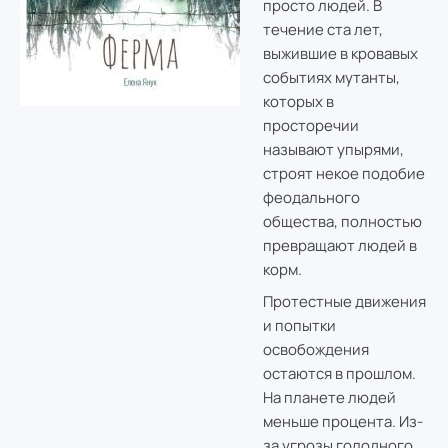
просто людей. В
течение ста лет,
выжившие в кровавых
событиях мутанты,
которых в
просторечии
называют упырями,
строят некое подобие
феодального
общества, полностью
превращают людей в
корм.
Протестные движения
и попытки
освобождения
остаются в прошлом.
На планете людей
меньше процента. Из-
за угрозы голодного