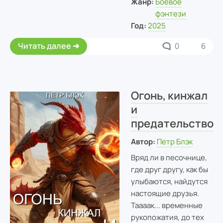
Жанр:
Боевое
фэнтези
Год:
2025
Читать далее
0
6
Огонь, кинжал
и
предательство
Автор:
Петр Блэк
Вряд ли в песочнице,
где друг другу, как бы
улыбаются, найдутся
настоящие друзья.
Таааак... временные
рукопожатия, до тех