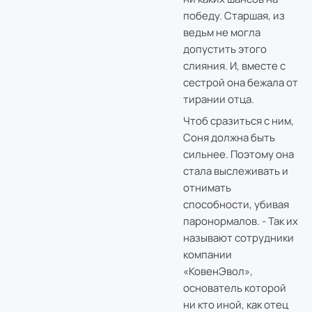
победу. Старшая, из
ведьм не могла
допустить этого
слияния. И, вместе с
сестрой она бежала от
тирании отца.
Чтоб сразиться с ним,
Соня должна быть
сильнее. Поэтому она
стала выслеживать и
отнимать
способности, убивая
паронормалов. - Так их
называют сотрудники
компании
«КовенЭвол»,
основатель которой
ни кто иной, как отец