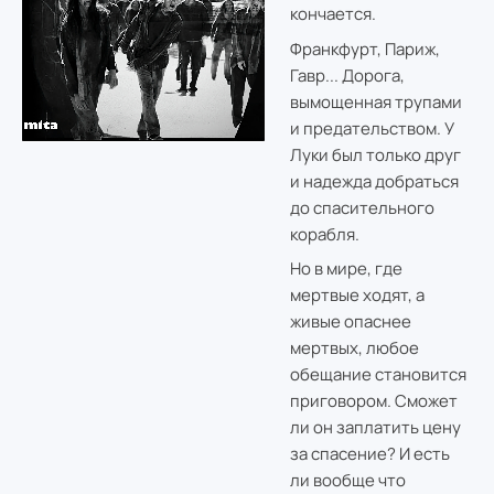
кончается.
Франкфурт, Париж,
Гавр... Дорога,
вымощенная трупами
и предательством. У
Луки был только друг
и надежда добраться
до спасительного
корабля.
Но в мире, где
мертвые ходят, а
живые опаснее
мертвых, любое
обещание становится
приговором. Сможет
ли он заплатить цену
за спасение? И есть
ли вообще что