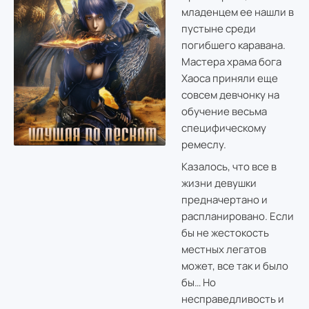
младенцем ее нашли в
пустыне среди
погибшего каравана.
Мастера храма бога
Хаоса приняли еще
совсем девчонку на
обучение весьма
специфическому
ремеслу.
Казалось, что все в
жизни девушки
предначертано и
распланировано. Если
бы не жестокость
местных легатов
может, все так и было
бы… Но
несправедливость и