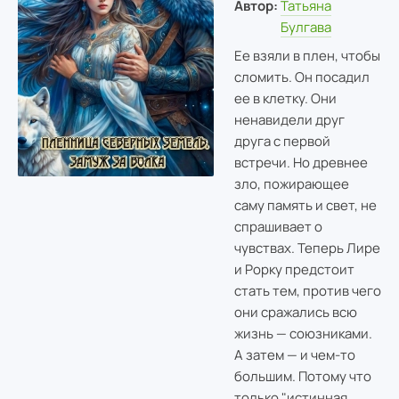
Автор:
Татьяна
Булгава
Ее взяли в плен, чтобы
сломить. Он посадил
ее в клетку. Они
ненавидели друг
друга с первой
встречи. Но древнее
зло, пожирающее
саму память и свет, не
спрашивает о
чувствах. Теперь Лире
и Рорку предстоит
стать тем, против чего
они сражались всю
жизнь — союзниками.
А затем — и чем-то
большим. Потому что
только "истинная