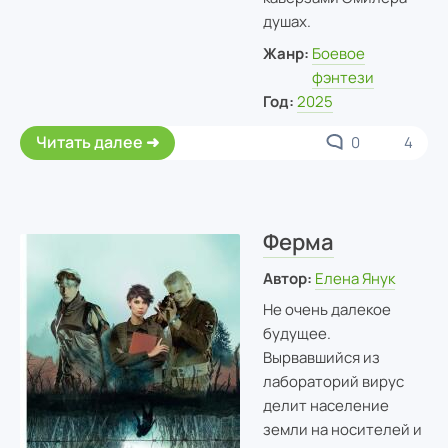
душах.
Жанр:
Боевое
фэнтези
Год:
2025
Читать далее
0
4
Ферма
Автор:
Елена Янук
Не очень далекое
будущее.
Вырвавшийся из
лабораторий вирус
делит население
земли на носителей и