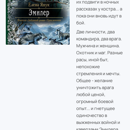
их подвиги в ночных
рассказах у костра... а
пока они вновь идут в
бой.
Две личности, два
командира, два врага.
Мужчина и женщина.
Охотник и маг. Разные
расы, иной быт,
непохожие
стремления и мечты.
Общее - желание
уничтожить врага
любой ценой,
огромный боевой
опыт... и гнетущее
одиночество в
выжженных войной и
каверзами Эмилера