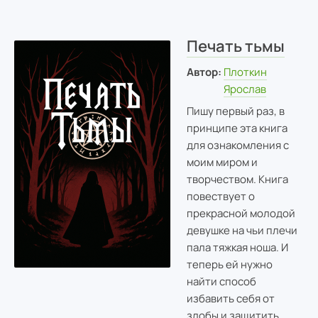
Печать тьмы
Автор:
Плоткин
Ярослав
Пишу первый раз, в
принципе эта книга
для ознакомления с
моим миром и
творчеством. Книга
повествует о
прекрасной молодой
девушке на чьи плечи
пала тяжкая ноша. И
теперь ей нужно
найти способ
избавить себя от
злобы и защитить