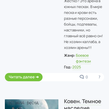
Жёстко? Это арена в
южных песках. В мире
песка и крови есть
разные персонажи,
бойцы, подпевалы,
наставники, но
главный всё равно он!
Не хозяин каллаба, а
хозяин арены!!!
Жанр:
Боевое
фэнтези
Год:
2025
Читать далее
0
7
Ковен. Темное
наследие