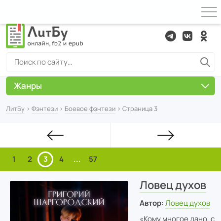
Жанры
ЛитБу
›
Фэнтези
›
Боевое фэнтези
› Страница 3
1
2
3
4
...
57
Ловец духов
Автор:
Ловец духов
«Кому многое дано, с