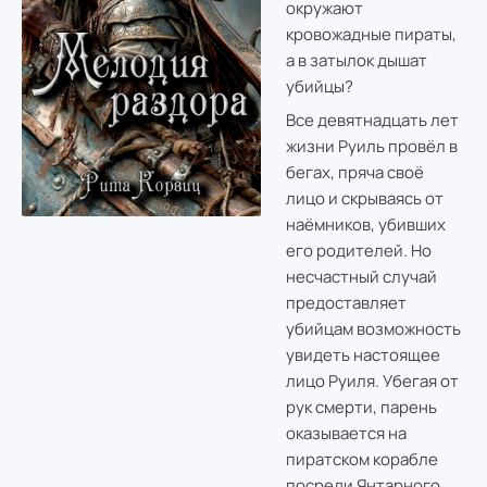
окружают
кровожадные пираты,
а в затылок дышат
убийцы?
Все девятнадцать лет
жизни Руиль провёл в
бегах, пряча своё
лицо и скрываясь от
наёмников, убивших
его родителей. Но
несчастный случай
предоставляет
убийцам возможность
увидеть настоящее
лицо Руиля. Убегая от
рук смерти, парень
оказывается на
пиратском корабле
посреди Янтарного