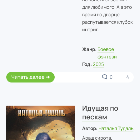
для любимого. А в это
время во дворце
распутывается клубок
интриг.
Жанр:
Боевое
фэнтези
Год:
2025
Читать далее
0
4
Идущая по
пескам
Автор:
Наталья Тудаль
Араш сирота,