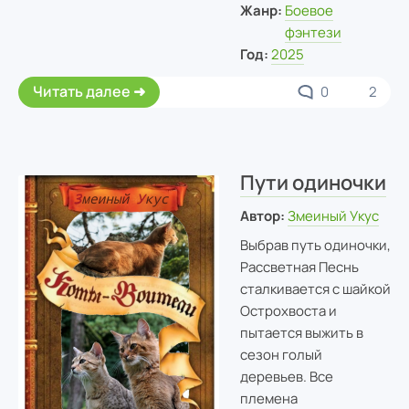
Жанр:
Боевое
фэнтези
Год:
2025
Читать далее
0
2
Пути одиночки
Автор:
Змеиный Укус
Выбрав путь одиночки,
Рассветная Песнь
сталкивается с шайкой
Острохвоста и
пытается выжить в
сезон голый
деревьев. Все
племена