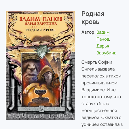
Родная
кровь
Автор:
Вадим
Панов
,
Дарья
Зарубина
Смерть Софии
Энгель вызвала
переполох в тихом
провинциальном
Владимире. И не
только потому, что
старуха была
могущественной
ведьмой. Схватка с
убийцей оставила в