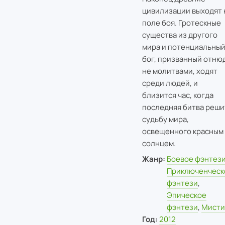
цивилизации выходят 
поле боя. Гротескные
существа из другого
мира и потенциальны
бог, призванный отню
не молитвами, ходят
среди людей, и
близится час, когда
последняя битва реши
судьбу мира,
освещенного красным
солнцем.
Жанр:
Боевое фэнтез
Приключенческ
фэнтези
,
Эпическое
фэнтези
,
Мисти
Год:
2012