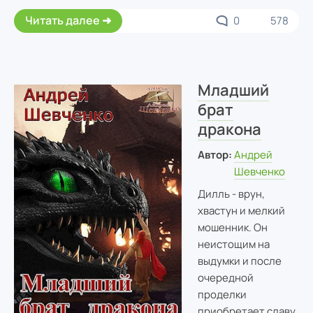
Читать далее
0
578
Младший
брат
дракона
Автор:
Андрей
Шевченко
Дилль - врун,
хвастун и мелкий
мошенник. Он
неистощим на
выдумки и после
очередной
проделки
приобретает славу