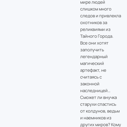
мире людей
слишком много
следов и привлекла
охотников за
реликвиями из
Тайного Города.
Все они хотят
заполучить
легендарный
магический
артефакт, не
считаясь с
законной
наследницей…
Сможет ли внучка
старухи спастись
от колдунов, ведьм
и наемников из
других миров? Кому