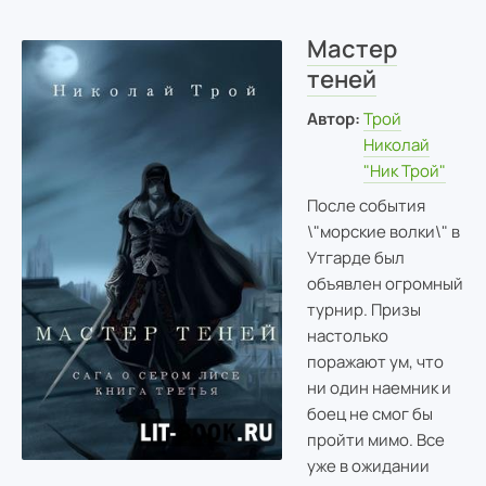
Мастер
теней
Автор:
Трой
Николай
"Ник Трой"
После события
\"морские волки\" в
Утгарде был
объявлен огромный
турнир. Призы
настолько
поражают ум, что
ни один наемник и
боец не смог бы
пройти мимо. Все
уже в ожидании