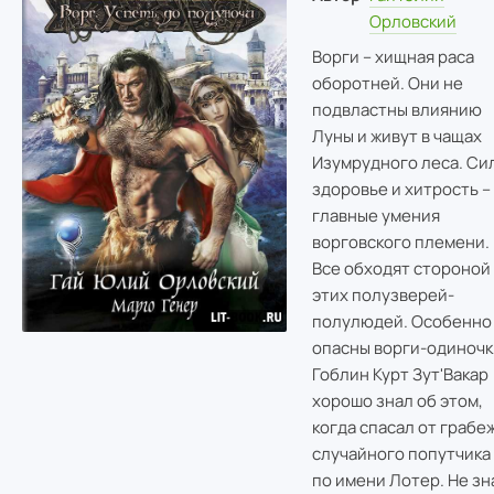
Орловский
Ворги – хищная раса
оборотней. Они не
подвластны влиянию
Луны и живут в чащах
Изумрудного леса. Сил
здоровье и хитрость –
главные умения
ворговского племени.
Все обходят стороной
этих полузверей-
полулюдей. Особенно
опасны ворги-одиночк
Гоблин Курт Зут'Вакар
хорошо знал об этом,
когда спасал от грабе
случайного попутчика
по имени Лотер. Не зн