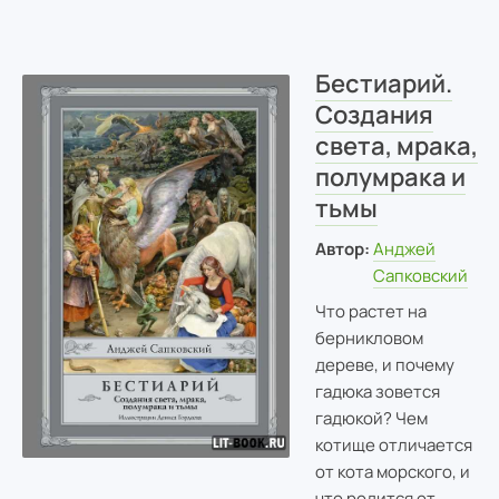
Бестиарий.
Создания
света, мрака,
полумрака и
тьмы
Автор:
Анджей
Сапковский
Что растет на
берникловом
дереве, и почему
гадюка зовется
гадюкой? Чем
котище отличается
от кота морского, и
что родится от