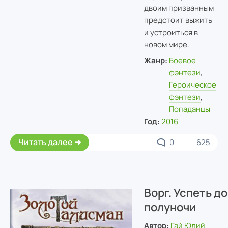
двоим призванным
предстоит выжить
и устроиться в
новом мире.
Жанр:
Боевое
фэнтези
,
Героическое
фэнтези
,
Попаданцы
Год:
2016
Читать далее
0
625
Ворг. Успеть до
полуночи
Автор:
Гай Юлий