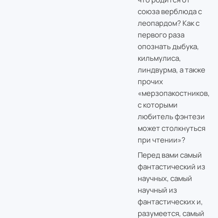
союза верблюда с
леопардом? Как с
первого раза
опознать дыбука,
кильмулиса,
линдвурма, а также
прочих
«мерзопакостников,
с которыми
любитель фэнтези
может столкнуться
при чтении»?
Перед вами самый
фантастический из
научных, самый
научный из
фантастических и,
разумеется, самый