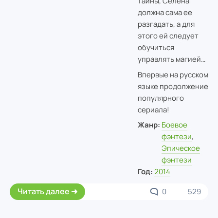
тайны, Селена
должна сама ее
разгадать, а для
этого ей следует
обучиться
управлять магией…
Впервые на русском
языке продолжение
популярного
сериала!
Жанр:
Боевое
фэнтези
,
Эпическое
фэнтези
Год:
2014
Читать далее
0
529