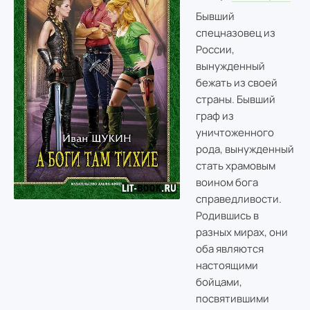
Бывший
спецназовец из
России,
вынужденный
бежать из своей
страны. Бывший
граф из
уничтоженного
рода, вынужденный
стать храмовым
воином бога
справедливости.
Родившись в
разных мирах, они
оба являются
настоящими
бойцами,
посвятившими