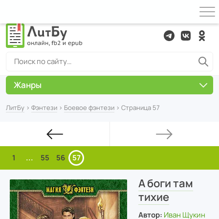
Жанры
ЛитБу
›
Фэнтези
›
Боевое фэнтези
› Страница 57
1
...
55
56
57
А боги там
тихие
Автор:
Иван Щукин