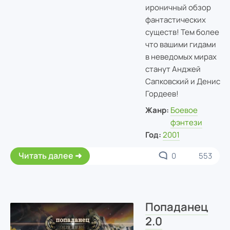
ироничный обзор
фантастических
существ! Тем более
что вашими гидами
в неведомых мирах
станут Анджей
Сапковский и Денис
Гордеев!
Жанр:
Боевое
фэнтези
Год:
2001
Читать далее
0
553
Попаданец
2.0