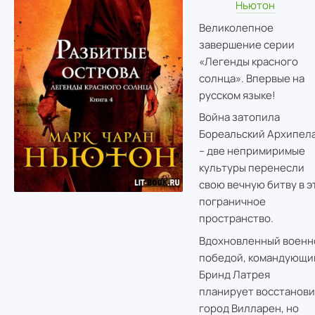
Ньютон
Великолепное
завершение серии
«Легенды красного
солнца». Впервые на
русском языке!
Война затопила
Бореальский Архипел
– две непримиримые
культуры перенесли
свою вечную битву в э
пограничное
пространство.
Вдохновленный военн
победой, командующи
Бринд Латрея
планирует восстанови
город Вилларен, но