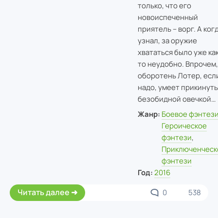
только, что его
новоиспеченный
приятель – ворг. А ког
узнал, за оружие
хвататься было уже как
то неудобно. Впрочем,
оборотень Лотер, есл
надо, умеет прикинуть
безобидной овечкой…
Жанр:
Боевое фэнтез
Героическое
фэнтези
,
Приключенческ
фэнтези
Год:
2016
Читать далее
0
538