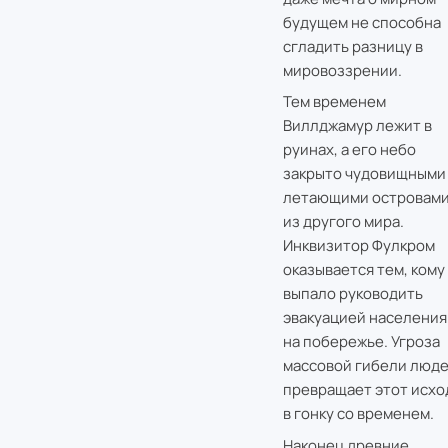
будущем не способна
сгладить разницу в
мировоззрении.
Тем временем
Виллджамур лежит в
руинах, а его небо
закрыто чудовищными
летающими островам
из другого мира.
Инквизитор Фулкром
оказывается тем, кому
выпало руководить
эвакуацией населения
на побережье. Угроза
массовой гибели люд
превращает этот исхо
в гонку со временем.
Наконец древние