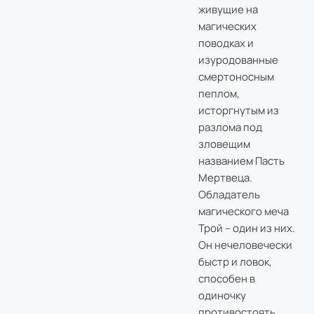
живущие на
магических
поводках и
изуродованные
смертоносным
пеплом,
исторгнутым из
разлома под
зловещим
названием Пасть
Мертвеца.
Обладатель
магического меча
Трой – один из них.
Он нечеловечески
быстр и ловок,
способен в
одиночку
противостоять