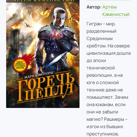
Автор:
Артем
Каменистый
Гигран – мир,
разделенный
Срединным
хребтом. На севере
цивилизация дошла
до эпохи
технической
революции, а на
юге о сложной
технике даже не
помышляют. Зачем
она южанам, если
они не забыли
магию? Рашмеры –
изгои из бывших
преступников,