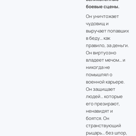
боевые сцены.
Он уничтожает
чудовищ и
выручает попавших
в беду… как
правило, за деньги.
Он виртуозно
владеет мечом… и
никогда не
помышлял о
военной карьере.
Он защищает
людей… которые
его презирают,
ненавидят и
боятся. Он
странствующий
рыцарь… без шпор,