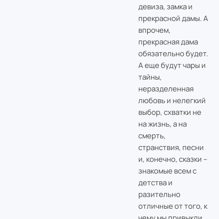
девиза, замка и
прекрасной дамы. А
впрочем,
прекрасная дама
обязательно будет.
А еще будут чары и
тайны,
неразделенная
любовь и нелегкий
выбор, схватки не
на жизнь, а на
смерть,
странствия, песни
и, конечно, сказки –
знакомые всем с
детства и
разительно
отличные от того, к
чему мы привыкли.