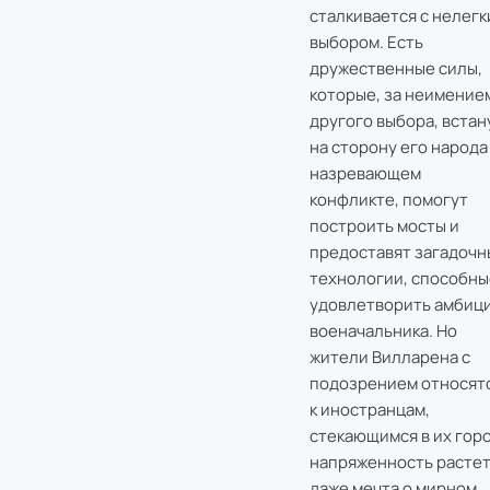
сталкивается с нелегк
выбором. Есть
дружественные силы,
которые, за неимение
другого выбора, встан
на сторону его народа
назревающем
конфликте, помогут
построить мосты и
предоставят загадочн
технологии, способны
удовлетворить амбиц
военачальника. Но
жители Вилларена с
подозрением относят
к иностранцам,
стекающимся в их горо
напряженность растет,
даже мечта о мирном