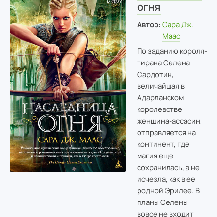
огня
Автор:
Сара Дж.
Маас
По заданию короля-
тирана Селена
Сардотин,
величайшая в
Адарланском
королевстве
женщина-ассасин,
отправляется на
континент, где
магия еще
сохранилась, а не
исчезла, как в ее
родной Эрилее. В
планы Селены
вовсе не входит