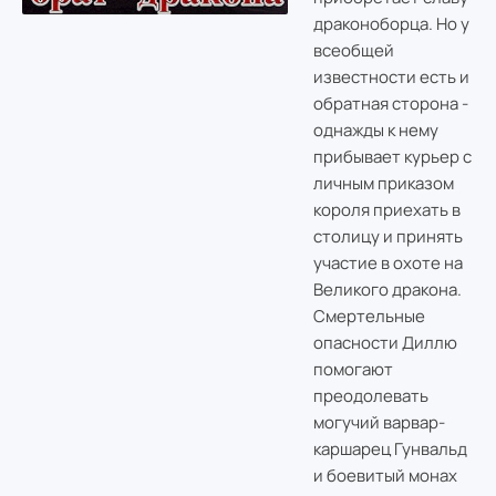
драконоборца. Но у
всеобщей
известности есть и
обратная сторона -
однажды к нему
прибывает курьер с
личным приказом
короля приехать в
столицу и принять
участие в охоте на
Великого дракона.
Смертельные
опасности Диллю
помогают
преодолевать
могучий варвар-
каршарец Гунвальд
и боевитый монах