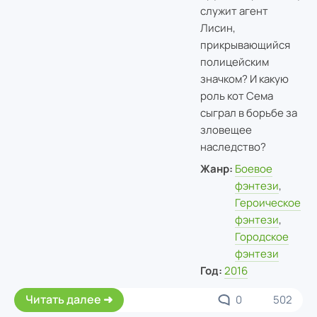
служит агент
Лисин,
прикрывающийся
полицейским
значком? И какую
роль кот Сема
сыграл в борьбе за
зловещее
наследство?
Жанр:
Боевое
фэнтези
,
Героическое
фэнтези
,
Городское
фэнтези
Год:
2016
Читать далее
0
502