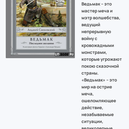
Ведьмак – это
мастер меча и
мэтр волшебства,
ведущий
непрерывную
войну с
кровожадными
монстрами,
которые угрожают
покою сказочной
страны.
«Ведьмак» – это
мир на острие
меча,
ошеломляющее
действие,
незабываемые
ситуации,
великолепные