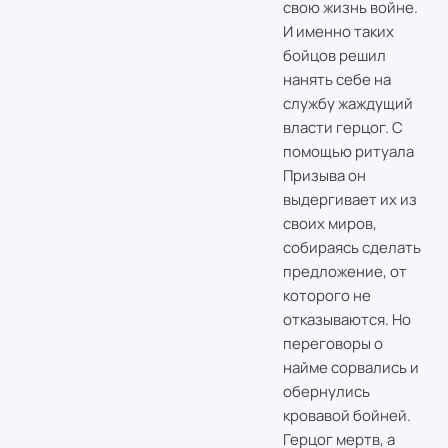
свою жизнь войне.
И именно таких
бойцов решил
нанять себе на
службу жаждущий
власти герцог. С
помощью ритуала
Призыва он
выдергивает их из
своих миров,
собираясь сделать
предложение, от
которого не
отказываются. Но
переговоры о
найме сорвались и
обернулись
кровавой бойней.
Герцог мертв, а