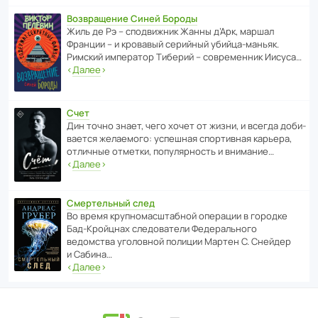
Возвращение Синей Бороды
Жиль де Рэ – спод­ви­жник Жанны д’Арк, маршал
Франции – и кровавый серийный убийца-маньяк.
Римский импе­ратор Тиберий – совре­менник Иисуса…
‹
Далее
›
Счет
Дин точно знает, чего хочет от жизни, и всегда доби­
ва­ется жела­е­мого: успе­шная спор­ти­вная карьера,
отли­чные отметки, попу­ля­р­ность и внимание…
‹
Далее
›
Смертельный след
Во время круп­но­мас­ш­та­бной операции в городке
Бад‑Крой­цнах следо­ва­тели Феде­раль­ного
ведомства уголо­вной полиции Мартен С. Снейдер
и Сабина…
‹
Далее
›