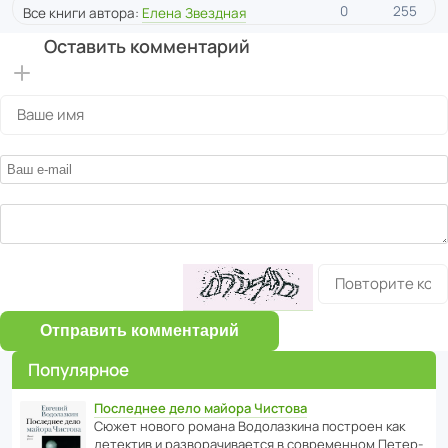
0
255
Все книги автора:
Елена Звездная
Оставить комментарий
Отправить комментарий
Популярное
Последнее дело майора Чистова
Сюжет нового романа Водо­ла­з­кина пост­роен как
дете­ктив и разво­ра­чи­ва­ется в совре­менном Пете­р­