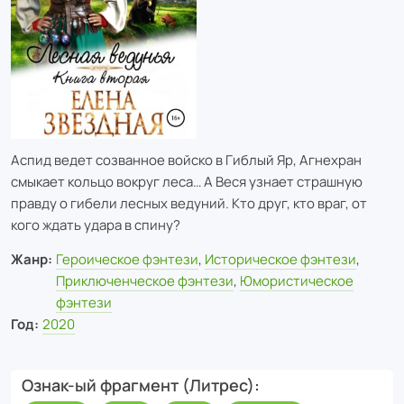
Аспид ведет созванное войско в Гиблый Яр, Агнехран
смыкает кольцо вокруг леса… А Веся узнает страшную
правду о гибели лесных ведуний. Кто друг, кто враг, от
кого ждать удара в спину?
Жанр:
Героическое фэнтези
,
Историческое фэнтези
,
Приключенческое фэнтези
,
Юмористическое
фэнтези
Год:
2020
Ознак-ый фрагмент (Литрес)