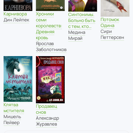
Хроники
Карнивора
Синтонимы.
Потомок
семи
Дин Лейпек
Больно быть
Одина
королевств:
с тем, кто…
Сири
Древняя
Медина
Петтерсен
кровь
Мирай
Ярослав
Заболотников
Клятва
Продавец
мстителя
снов
Мишель
Александр
Пейвер
Журавлев