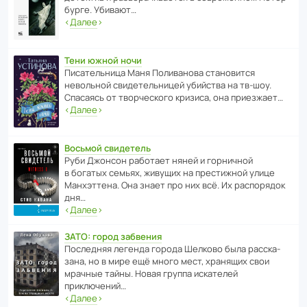
бурге. Убивают…
‹
Далее
›
Тени южной ночи
Писа­тель­ница Маня Поли­ва­нова стано­вится
невольной свиде­тель­ницей убийства на тв-шоу.
Спасаясь от твор­че­с­кого кризиса, она приезжает…
‹
Далее
›
Восьмой свидетель
Руби Джонсон рабо­тает няней и горни­чной
в богатых семьях, живущих на прес­ти­жной улице
Манх­эт­тена. Она знает про них всё. Их распо­рядок
дня…
‹
Далее
›
ЗАТО: город забвения
После­дняя легенда города Шелково была расска­
зана, но в мире ещё много мест, хранящих свои
мрачные тайны. Новая группа иска­телей
приключений…
‹
Далее
›