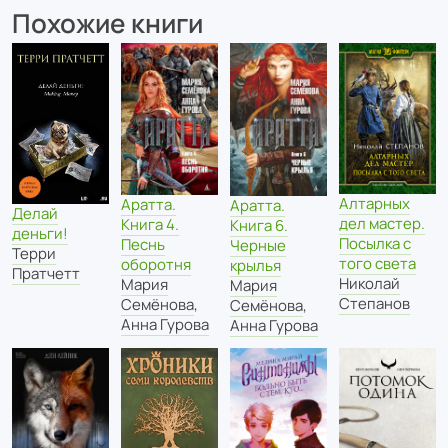
Похожие книги
Алтарных
Аратта.
Аратта.
Делай
дел мастер.
Книга 4.
Книга 6.
деньги!
Посылка с
Песнь
Черные
Терри
того света
оборотня
крылья
Пратчетт
Николай
Мария
Мария
Степанов
Семёнова
,
Семёнова
,
Анна Гурова
Анна Гурова