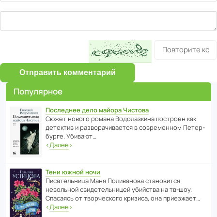
Отправить комментарий
Популярное
Последнее дело майора Чистова
Сюжет нового романа Водо­ла­з­кина пост­роен как
дете­ктив и разво­ра­чи­ва­ется в совре­менном Пете­р­
бурге. Убивают…
‹
Далее
›
Тени южной ночи
Писа­тель­ница Маня Поли­ва­нова стано­вится
невольной свиде­тель­ницей убийства на тв-шоу.
Спасаясь от твор­че­с­кого кризиса, она приезжает…
‹
Далее
›