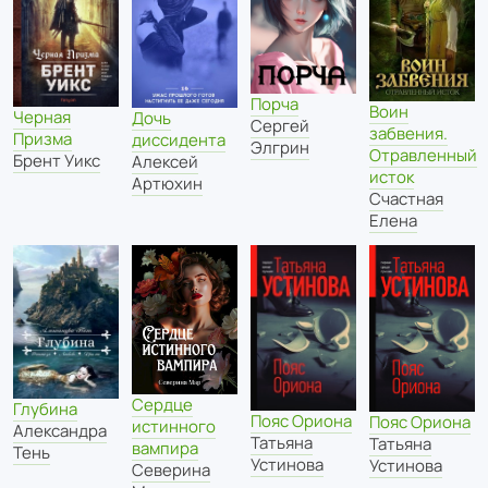
Порча
Воин
Черная
Дочь
Сергей
забвения.
Призма
диссидента
Элгрин
Отравленный
Брент Уикс
Алексей
исток
Артюхин
Счастная
Елена
Сердце
Глубина
Пояс Ориона
Пояс Ориона
истинного
Александра
Татьяна
Татьяна
вампира
Тень
Устинова
Устинова
Северина