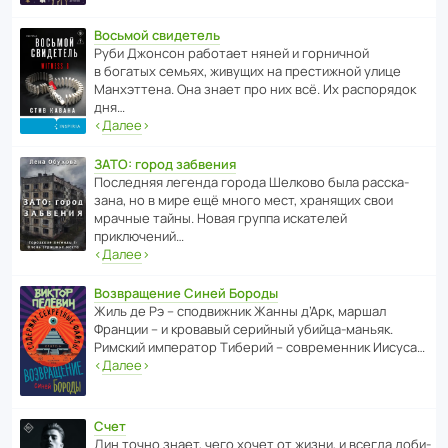
Восьмой свидетель
Руби Джонсон рабо­тает няней и горни­чной
в богатых семьях, живущих на прес­ти­жной улице
Манх­эт­тена. Она знает про них всё. Их распо­рядок
дня…
‹
Далее
›
ЗАТО: город забвения
После­дняя легенда города Шелково была расска­
зана, но в мире ещё много мест, хранящих свои
мрачные тайны. Новая группа иска­телей
приключений…
‹
Далее
›
Возвращение Синей Бороды
Жиль де Рэ – спод­ви­жник Жанны д’Арк, маршал
Франции – и кровавый серийный убийца-маньяк.
Римский импе­ратор Тиберий – совре­менник Иисуса…
‹
Далее
›
Счет
Дин точно знает, чего хочет от жизни, и всегда доби­