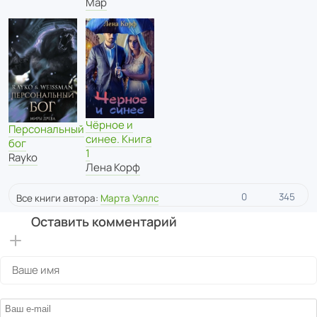
Мар
Чёрное и
Персональный
синее. Книга
бог
1
Rayko
Лена Корф
0
345
Все книги автора:
Марта Уэллс
Оставить комментарий