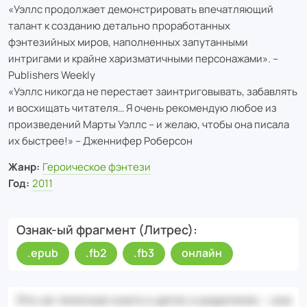
«Уэллс продолжает демонстрировать впечатляющий
талант к созданию детально проработанных
фэнтезийных миров, наполненных запутанными
интригами и крайне харизматичными персонажами». –
Publishers Weekly
«Уэллс никогда не перестает заинтриговывать, забавлять
и восхищать читателя… Я очень рекомендую любое из
произведений Марты Уэллс – и желаю, чтобы она писала
их быстрее!» – Дженнифер Роберсон
Жанр:
Героическое фэнтези
Год:
2011
Ознак-ый фрагмент (Литрес)
.epub
.fb2
.fb3
онлайн