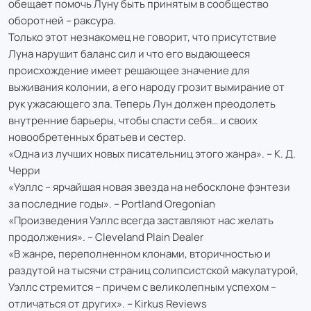
обещает помочь Луну быть принятым в сообщество
оборотней – раксура.
Только этот незнакомец не говорит, что присутствие
Луна нарушит баланс сил и что его выдающееся
происхождение имеет решающее значение для
выживания колонии, а его народу грозит вымирание от
рук ужасающего зла. Теперь Лун должен преодолеть
внутренние барьеры, чтобы спасти себя… и своих
новообретенных братьев и сестер.
«Одна из лучших новых писательниц этого жанра». – К. Д.
Черри
«Уэллс – ярчайшая новая звезда на небосклоне фэнтези
за последние годы». – Portland Oregonian
«Произведения Уэллс всегда заставляют нас желать
продолжения». – Cleveland Plain Dealer
«В жанре, переполненном клонами, вторичностью и
раздутой на тысячи страниц солипсистской макулатурой,
Уэллс стремится – причем с великолепным успехом –
отличаться от других». – Kirkus Reviews