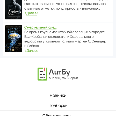
ва­ется жела­е­мого: успе­шная спор­ти­вная карьера,
отли­чные отметки, попу­ля­р­ность и внимание…
‹
Далее
›
Смертельный след
Во время круп­но­мас­ш­та­бной операции в городке
Бад‑Крой­цнах следо­ва­тели Феде­раль­ного
ведомства уголо­вной полиции Мартен С. Снейдер
и Сабина…
‹
Далее
›
Новинки
Подборки
Обратная связь