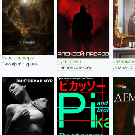
Ужасы пещеры
Путь стали
Zаzеркал
Тимофей Чурзин
Лавров Алексей
Диана Со