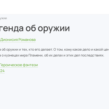
ужии
генда об оружии
Дионисия Романова
 об оружии и тех, кто его делает. О том, кому какое дело и какой це
 о кузнецах мира Пламени, об их делах и этих дел последствиях.
Героическое фэнтези
024