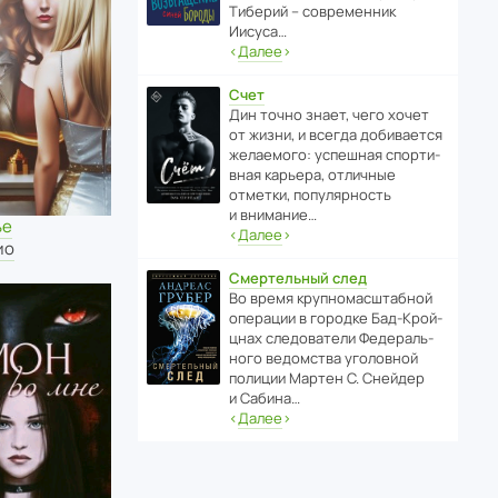
Тиберий – совре­менник
Иисуса…
‹
Далее
›
Счет
Дин точно знает, чего хочет
от жизни, и всегда доби­ва­ется
жела­е­мого: успе­шная спор­ти­
вная карьера, отли­чные
отметки, попу­ля­р­ность
и внимание…
ье
‹
Далее
›
ио
Смертельный след
Во время круп­но­мас­ш­та­бной
операции в городке Бад‑Крой­
цнах следо­ва­тели Феде­раль­
ного ведомства уголо­вной
полиции Мартен С. Снейдер
и Сабина…
‹
Далее
›