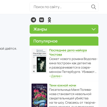
Жанры
Популярное
ной даётся.
Последнее дело майора
Чистова
Сюжет нового романа Водо­ла­з­
кина пост­роен как дете­ктив
и разво­ра­чи­ва­ется в совре­
менном Пете­р­бурге. Убивают…
‹
Далее
›
Тени южной ночи
Писа­тель­ница Маня Поли­ва­
нова стано­вится невольной
свиде­тель­ницей убийства
на тв-шоу. Спасаясь от твор­че­
с­кого кризиса, она приезжает…