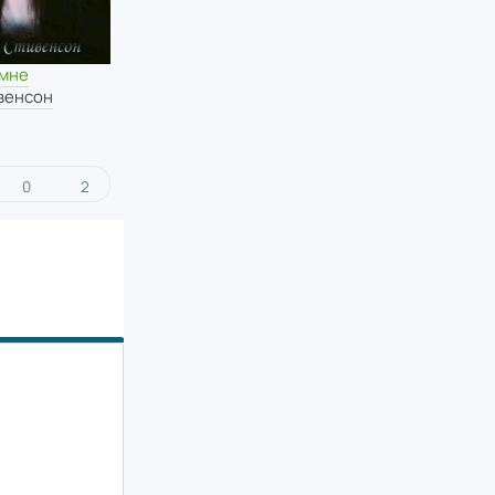
 мне
венсон
0
2