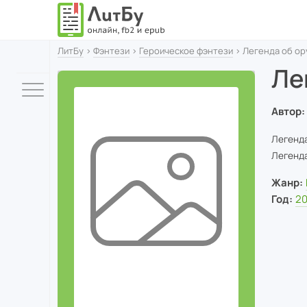
ЛитБу
›
Фэнтези
›
Героическое фэнтези
› Легенда об ор
Ле
Автор:
Легенда
Легенда
Жанр:
Год:
2