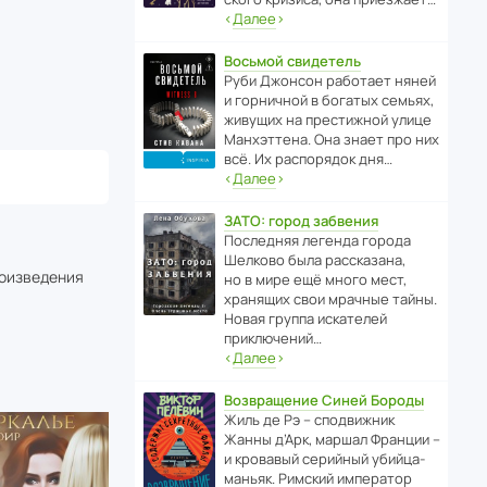
‹
Далее
›
Восьмой свидетель
Руби Джонсон рабо­тает няней
и горни­чной в богатых семьях,
живущих на прес­ти­жной улице
Манх­эт­тена. Она знает про них
всё. Их распо­рядок дня…
‹
Далее
›
ЗАТО: город забвения
После­дняя легенда города
Шелково была расска­зана,
роизведения
но в мире ещё много мест,
хранящих свои мрачные тайны.
Новая группа иска­телей
приключений…
‹
Далее
›
Возвращение Синей Бороды
Жиль де Рэ – спод­ви­жник
Жанны д’Арк, маршал Франции –
и кровавый серийный убийца-
маньяк. Римский импе­ратор