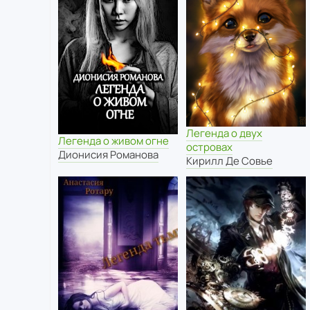
Легенда о двух
Легенда о живом огне
островах
Дионисия Романова
Кирилл Де Совье