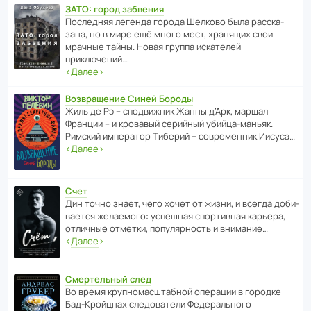
ЗАТО: город забвения
После­дняя легенда города Шелково была расска­
зана, но в мире ещё много мест, хранящих свои
мрачные тайны. Новая группа иска­телей
приключений…
‹
Далее
›
Возвращение Синей Бороды
Жиль де Рэ – спод­ви­жник Жанны д’Арк, маршал
Франции – и кровавый серийный убийца-маньяк.
Римский импе­ратор Тиберий – совре­менник Иисуса…
‹
Далее
›
Счет
Дин точно знает, чего хочет от жизни, и всегда доби­
ва­ется жела­е­мого: успе­шная спор­ти­вная карьера,
отли­чные отметки, попу­ля­р­ность и внимание…
‹
Далее
›
Смертельный след
Во время круп­но­мас­ш­та­бной операции в городке
Бад‑Крой­цнах следо­ва­тели Феде­раль­ного