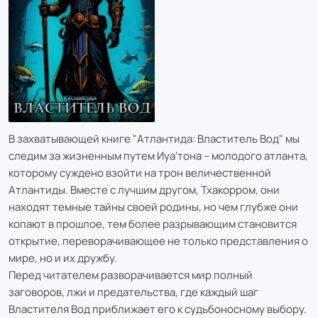
В захватывающей книге "Атлантида: Властитель Вод" мы
следим за жизненным путем Иуа'тона – молодого атланта,
которому суждено взойти на трон величественной
Атлантиды. Вместе с лучшим другом, Тхакорром, они
находят темные тайны своей родины, но чем глубже они
копают в прошлое, тем более разрывающим становится
открытие, переворачивающее не только представления о
мире, но и их дружбу.
Перед читателем разворачивается мир полный
заговоров, лжи и предательства, где каждый шаг
Властителя Вод приближает его к судьбоносному выбору.