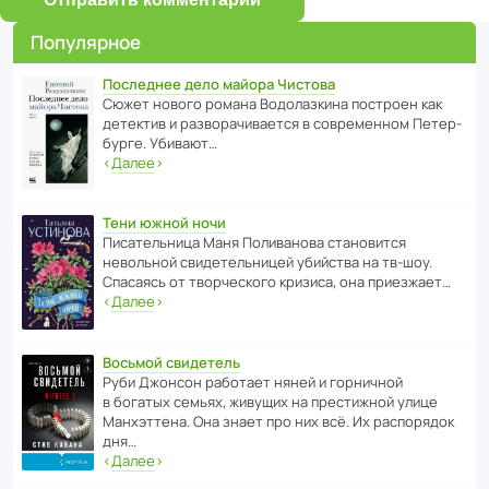
Популярное
Последнее дело майора Чистова
Сюжет нового романа Водо­ла­з­кина пост­роен как
дете­ктив и разво­ра­чи­ва­ется в совре­менном Пете­р­
бурге. Убивают…
‹
Далее
›
Тени южной ночи
Писа­тель­ница Маня Поли­ва­нова стано­вится
невольной свиде­тель­ницей убийства на тв-шоу.
Спасаясь от твор­че­с­кого кризиса, она приезжает…
‹
Далее
›
Восьмой свидетель
Руби Джонсон рабо­тает няней и горни­чной
в богатых семьях, живущих на прес­ти­жной улице
Манх­эт­тена. Она знает про них всё. Их распо­рядок
дня…
‹
Далее
›