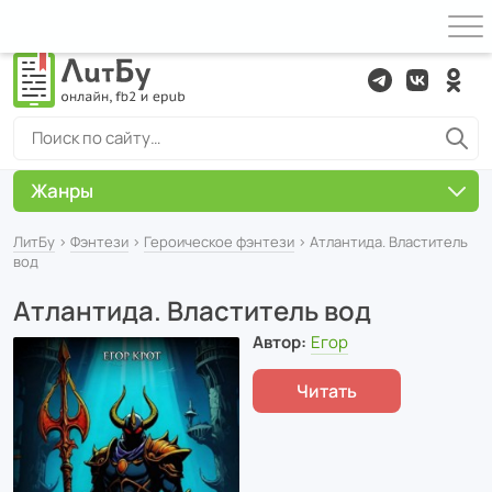
Жанры
ЛитБу
›
Фэнтези
›
Героическое фэнтези
› Атлантида. Властитель
вод
Атлантида. Властитель вод
Автор:
Егор
Читать