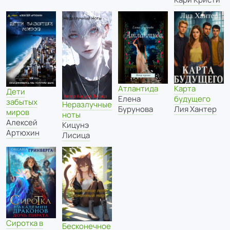
Карта
Атлантида
Дети
будущего
Елена
забытых
Неразлучные
Лия Хантер
Бурунова
миров
ноты
Алексей
Кицунэ
Артюхин
Лисица
Сиротка в
Бесконечное