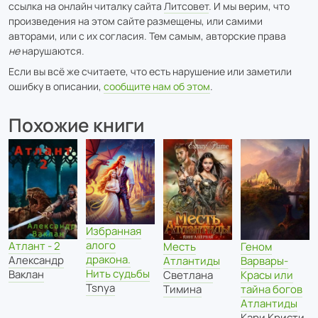
ссылка на онлайн читалку сайта
Литсовет
. И мы верим, что
произведения на этом сайте размещены, или самими
авторами, или с их согласия. Тем самым, авторские права
не
нарушаются.
Если вы всё же считаете, что есть нарушение или заметили
ошибку в описании,
сообщите нам об этом
.
Похожие книги
Избранная
алого
Атлант - 2
Месть
Геном
дракона.
Александр
Атлантиды
Варвары-
Нить судьбы
Ваклан
Светлана
Красы или
Tsnya
Тимина
тайна богов
Атлантиды
Кари Кристи