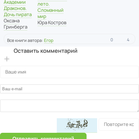
Академии
лето.
Драконов.
Сломанный
Дочь пирата
мир
Оксана
Юра Костров
Гринберга
0
4
Все книги автора:
Егор
Оставить комментарий
Отправить комментарий