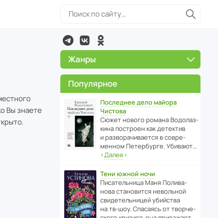
Жанры
Популярное
местного
Последнее дело майора
ко Вы знаете
Чистова
Сюжет нового романа Водо­ла­з­
ткрыто.
кина пост­роен как дете­ктив
и разво­ра­чи­ва­ется в совре­
менном Пете­р­бурге. Убивают…
‹
Далее
›
Тени южной ночи
Писа­тель­ница Маня Поли­ва­
нова стано­вится невольной
свиде­тель­ницей убийства
на тв-шоу. Спасаясь от твор­че­
с­кого кризиса, она приезжает…