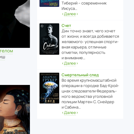
Тиберий – совре­менник
Иисуса…
‹
Далее
›
Счет
Дин точно знает, чего хочет
от жизни, и всегда доби­ва­ется
жела­е­мого: успе­шная спор­ти­
вная карьера, отли­чные
 телом
отметки, попу­ля­р­ность
виш
и внимание…
‹
Далее
›
Смертельный след
Во время круп­но­мас­ш­та­бной
операции в городке Бад‑Крой­
цнах следо­ва­тели Феде­раль­
ного ведомства уголо­вной
полиции Мартен С. Снейдер
и Сабина…
‹
Далее
›