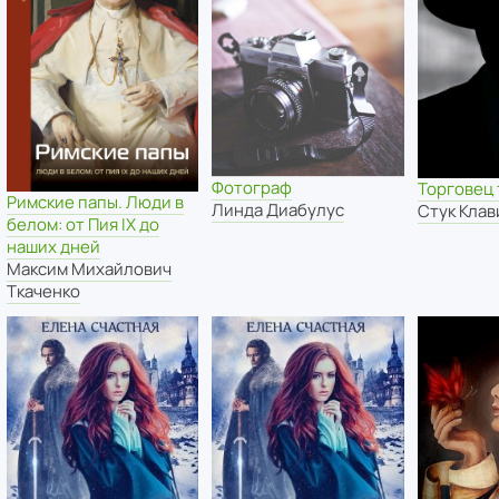
Фотограф
Торговец
Римские папы. Люди в
Линда Диабулус
Стук Кла
белом: от Пия IX до
наших дней
Максим Михайлович
Ткаченко