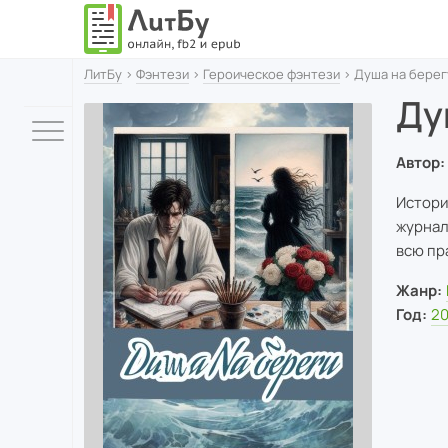
ЛитБу
›
Фэнтези
›
Героическое фэнтези
› Душа на берег
Ду
Автор:
Истори
журнал
всю пр
Жанр:
Год:
2