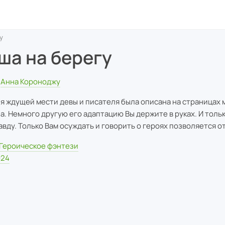
у
ша на берегу
Анна Короноджу
я ждущей мести девы и писателя была описана на страницах 
а. Немного другую его адаптацию Вы держите в руках. И толь
авду. Только Вам осуждать и говорить о героях позволяется о
Героическое фэнтези
024