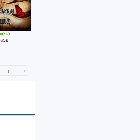
хета
зард
0
7