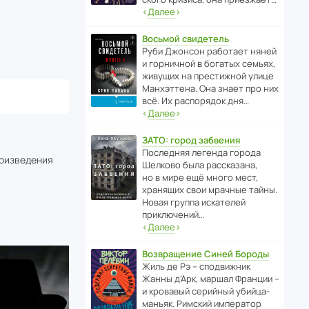
‹
Далее
›
Восьмой свидетель
Руби Джонсон рабо­тает няней
и горни­чной в богатых семьях,
живущих на прес­ти­жной улице
Манх­эт­тена. Она знает про них
всё. Их распо­рядок дня…
‹
Далее
›
ЗАТО: город забвения
После­дняя легенда города
роизведения
Шелково была расска­зана,
но в мире ещё много мест,
хранящих свои мрачные тайны.
Новая группа иска­телей
приключений…
‹
Далее
›
Возвращение Синей Бороды
Жиль де Рэ – спод­ви­жник
Жанны д’Арк, маршал Франции –
и кровавый серийный убийца-
маньяк. Римский импе­ратор