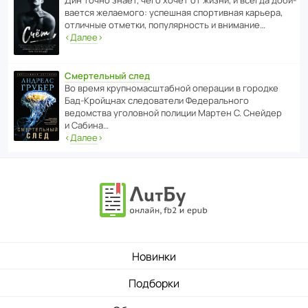
Дин точно знает, чего хочет от жизни, и всегда доби­
ва­ется жела­е­мого: успе­шная спор­ти­вная карьера,
отли­чные отметки, попу­ля­р­ность и внимание…
‹
Далее
›
Смертельный след
Во время круп­но­мас­ш­та­бной операции в городке
Бад‑Крой­цнах следо­ва­тели Феде­раль­ного
ведомства уголо­вной полиции Мартен С. Снейдер
и Сабина…
‹
Далее
›
Новинки
Подборки