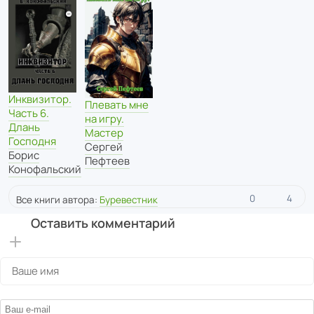
Инквизитор.
Плевать мне
Часть 6.
на игру.
Длань
Мастер
Господня
Сергей
Борис
Пефтеев
Конофальский
0
4
Все книги автора:
Буревестник
Оставить комментарий