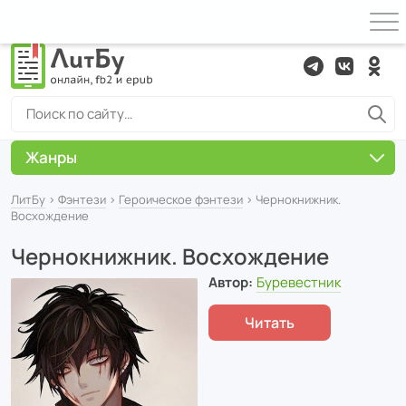
Жанры
ЛитБу
›
Фэнтези
›
Героическое фэнтези
› Чернокнижник.
Восхождение
Чернокнижник. Восхождение
Автор:
Буревестник
Читать