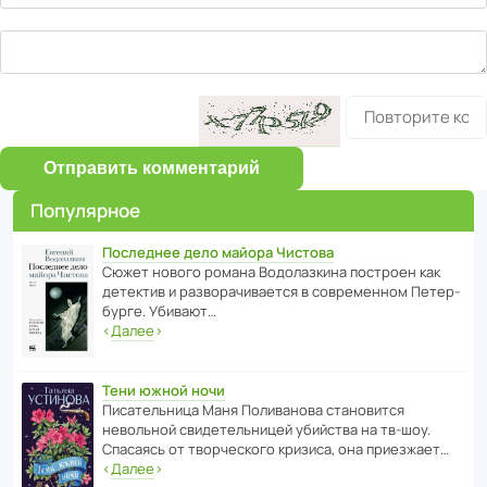
Отправить комментарий
Популярное
Последнее дело майора Чистова
Сюжет нового романа Водо­ла­з­кина пост­роен как
дете­ктив и разво­ра­чи­ва­ется в совре­менном Пете­р­
бурге. Убивают…
‹
Далее
›
Тени южной ночи
Писа­тель­ница Маня Поли­ва­нова стано­вится
невольной свиде­тель­ницей убийства на тв-шоу.
Спасаясь от твор­че­с­кого кризиса, она приезжает…
‹
Далее
›