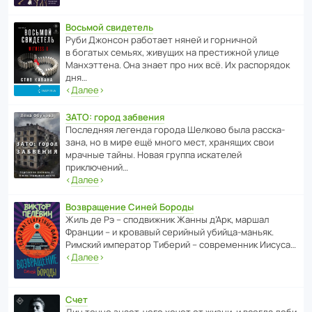
Восьмой свидетель
Руби Джонсон рабо­тает няней и горни­чной
в богатых семьях, живущих на прес­ти­жной улице
Манх­эт­тена. Она знает про них всё. Их распо­рядок
дня…
‹
Далее
›
ЗАТО: город забвения
После­дняя легенда города Шелково была расска­
зана, но в мире ещё много мест, хранящих свои
мрачные тайны. Новая группа иска­телей
приключений…
‹
Далее
›
Возвращение Синей Бороды
Жиль де Рэ – спод­ви­жник Жанны д’Арк, маршал
Франции – и кровавый серийный убийца-маньяк.
Римский импе­ратор Тиберий – совре­менник Иисуса…
‹
Далее
›
Счет