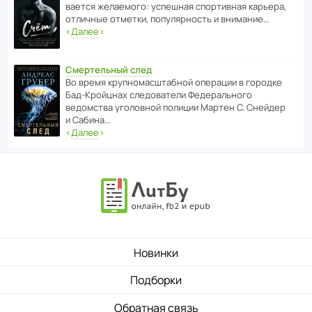
ва­ется жела­е­мого: успе­шная спор­ти­вная карьера,
отли­чные отметки, попу­ля­р­ность и внимание…
‹
Далее
›
Смертельный след
Во время круп­но­мас­ш­та­бной операции в городке
Бад‑Крой­цнах следо­ва­тели Феде­раль­ного
ведомства уголо­вной полиции Мартен С. Снейдер
и Сабина…
‹
Далее
›
Новинки
Подборки
Обратная связь