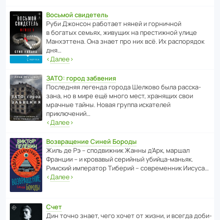
Восьмой свидетель
Руби Джонсон рабо­тает няней и горни­чной
в богатых семьях, живущих на прес­ти­жной улице
Манх­эт­тена. Она знает про них всё. Их распо­рядок
дня…
‹
Далее
›
ЗАТО: город забвения
После­дняя легенда города Шелково была расска­
зана, но в мире ещё много мест, хранящих свои
мрачные тайны. Новая группа иска­телей
приключений…
‹
Далее
›
Возвращение Синей Бороды
Жиль де Рэ – спод­ви­жник Жанны д’Арк, маршал
Франции – и кровавый серийный убийца-маньяк.
Римский импе­ратор Тиберий – совре­менник Иисуса…
‹
Далее
›
Счет
Дин точно знает, чего хочет от жизни, и всегда доби­