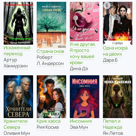
Я не другая.
Искаженный
Одна искра
Я просто
Страна снов
переход
на двоих
хочу вашей
Роберт
Артур
Дара Б
крови
Л. Андерсон
Ханмурзин
Дина Дэ
Хранители
Крик хаоса
Инсомния
Пепел и
Севера
Рия Косма
Эва Мун
Надежда
Оливия Мун
Ян Летов