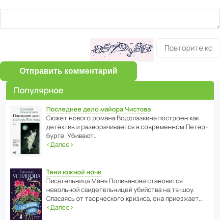
Отправить комментарий
Популярное
Последнее дело майора Чистова
Сюжет нового романа Водо­ла­з­кина пост­роен как
дете­ктив и разво­ра­чи­ва­ется в совре­менном Пете­р­
бурге. Убивают…
‹
Далее
›
Тени южной ночи
Писа­тель­ница Маня Поли­ва­нова стано­вится
невольной свиде­тель­ницей убийства на тв-шоу.
Спасаясь от твор­че­с­кого кризиса, она приезжает…
‹
Далее
›