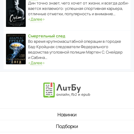
Дин точно знает, чего хочет от жизни, и всегда доби­
ва­ется жела­е­мого: успе­шная спор­ти­вная карьера,
отли­чные отметки, попу­ля­р­ность и внимание…
‹
Далее
›
Смертельный след
Во время круп­но­мас­ш­та­бной операции в городке
Бад‑Крой­цнах следо­ва­тели Феде­раль­ного
ведомства уголо­вной полиции Мартен С. Снейдер
и Сабина…
‹
Далее
›
Новинки
Подборки