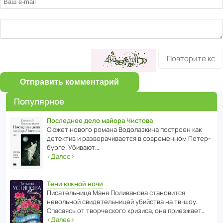
Отправить комментарий
Популярное
Последнее дело майора Чистова
Сюжет нового романа Водо­ла­з­кина пост­роен как
дете­ктив и разво­ра­чи­ва­ется в совре­менном Пете­р­
бурге. Убивают…
‹
Далее
›
Тени южной ночи
Писа­тель­ница Маня Поли­ва­нова стано­вится
невольной свиде­тель­ницей убийства на тв-шоу.
Спасаясь от твор­че­с­кого кризиса, она приезжает…
‹
Далее
›