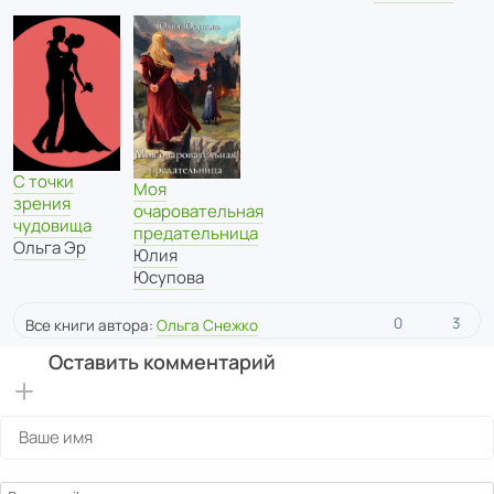
С точки
Моя
зрения
очаровательная
чудовища
предательница
Ольга Эр
Юлия
Юсупова
0
3
Все книги автора:
Ольга Снежко
Оставить комментарий