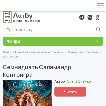
Жанры
ЛитБу
›
Фэнтези
›
Героическое фэнтези
› Семнадцать Саламандр.
Контригра
Семнадцать Саламандр.
Контригра
Автор:
Ольга Снежко
Читать