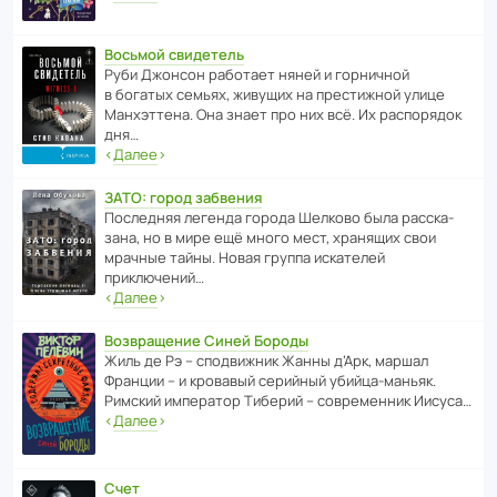
Восьмой свидетель
Руби Джонсон рабо­тает няней и горни­чной
в богатых семьях, живущих на прес­ти­жной улице
Манх­эт­тена. Она знает про них всё. Их распо­рядок
дня…
‹
Далее
›
ЗАТО: город забвения
После­дняя легенда города Шелково была расска­
зана, но в мире ещё много мест, хранящих свои
мрачные тайны. Новая группа иска­телей
приключений…
‹
Далее
›
Возвращение Синей Бороды
Жиль де Рэ – спод­ви­жник Жанны д’Арк, маршал
Франции – и кровавый серийный убийца-маньяк.
Римский импе­ратор Тиберий – совре­менник Иисуса…
‹
Далее
›
Счет