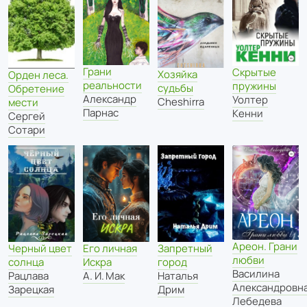
Грани
Скрытые
Хозяйка
Орден леса.
реальности
пружины
судьбы
Обретение
Александр
Уолтер
Cheshirra
мести
Парнас
Кенни
Сергей
Сотари
Ареон. Грани
Черный цвет
Запретный
Его личная
любви
солнца
город
Искра
Василина
Рацлава
Наталья
А. И. Мак
Александровн
Зарецкая
Дрим
Лебедева