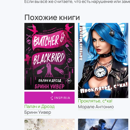
Если вы всё же считаете, что есть нарушение или за
Похожие книги
Проклятье, с*ка!
Палач и Дрозд
Морале Антонио
Бринн Уивер