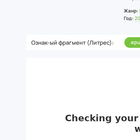
Жанр:
Год:
2
Ознак-ый фрагмент (Литрес)
.ep