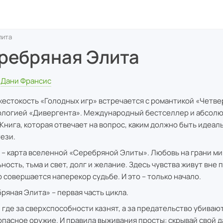
лита
ребряная Элита
Дани Франсис
жестокость «Голодных игр» встречается с романтикой «Четве
ологией «Дивергента». Международный бестселлер и абсолю
. Книга, которая отвечает на вопрос, каким должно быть идеал
ези.
 – карта вселенной «Серебряной Элиты». Любовь на грани ми
ность, тьма и свет, долг и желание. Здесь чувства живут вне 
р совершается наперекор судьбе. И это – только начало.
ряная Элита» – первая часть цикла.
, где за сверхспособности казнят, а за предательство убивают
опасное оружие. И правила выживания просты: скрывай свой д