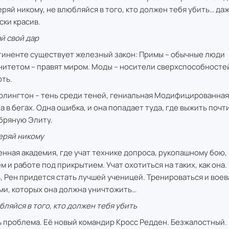
еряй никому, не влюбляйся в того, кто должен тебя убить… да
ски красив.
й свой дар
тиненте существует железный закон: Примы – обычные люди
нитетом – правят миром. Моды – носители сверхспособносте
рть.
рлингтон – тень среди теней, гениальная Модифицированная
а в бегах. Одна ошибка, и она попадает туда, где выжить поч
бряную Элиту.
еряй никому
енная академия, где учат технике допроса, рукопашному бою
м и работе под прикрытием. Учат охотиться на таких, как она.
, Рен придется стать лучшей ученицей. Тренироваться и воева
ми, которых она должна уничтожить…
бляйся в того, кто должен тебя убить
ь проблема. Её новый командир Кросс Редден. Безжалостный.