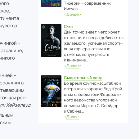
ного
Тиберий – совре­менник
Иисуса…
ское,
‹
Далее
›
нтинента
 чувства
Счет
Дин точно знает, чего хочет
от жизни, и всегда доби­ва­ется
рчинкой –
жела­е­мого: успе­шная спор­ти­
вная карьера, отли­чные
 странице,
отметки, попу­ля­р­ность
никого
и внимание…
‹
Далее
›
инией –
Смертельный след
орая книга
Во время круп­но­мас­ш­та­бной
операции в городке Бад‑Крой­
ватывающим
цнах следо­ва­тели Феде­раль­
стоящая рок-
ного ведомства уголо­вной
ли Хейзелвуд
полиции Мартен С. Снейдер
и Сабина…
ильным
‹
Далее
›
ским,