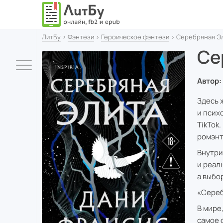
ЛитБу
›
Фэнтези
›
Героическое фэнтези
› Серебряная Э
Се
Автор:
Здесь 
и псих
TikTok
ромэнт
Внутри
и реаль
а выбо
«Сереб
В мире
самое 