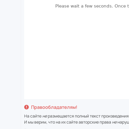
Правообладателям!
На сайте
не
размещается полный текст произведения
И мы верим, что на их сайте авторские права
не
наруш