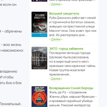
же если он
‹
Далее
›
Восьмой свидетель
Руби Джонсон рабо­тает няней
и горни­чной в богатых семьях,
живущих на прес­ти­жной улице
Манх­эт­тена. Она знает про них
й – обречены
всё. Их распо­рядок дня…
‹
Далее
›
 – всю жизнь
ЗАТО: город забвения
ти невозможно:
После­дняя легенда города
Шелково была расска­зана,
но в мире ещё много мест,
хранящих свои мрачные тайны.
Новая группа иска­телей
, владению
приключений…
 И чтобы
‹
Далее
›
ть бок о бок
Возвращение Синей Бороды
Жиль де Рэ – спод­ви­жник
Жанны д’Арк, маршал Франции –
и кровавый серийный убийца-
 Гениальный.
маньяк. Римский импе­ратор