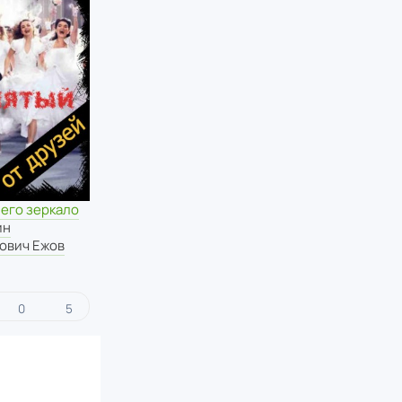
 его зеркало
ин
ович Ежов
0
5