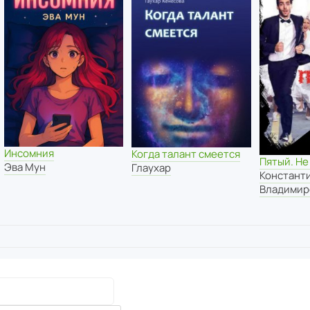
Инсомния
Когда талант смеется
Пятый. Не
Эва Мун
Глаухар
Констант
Владимир