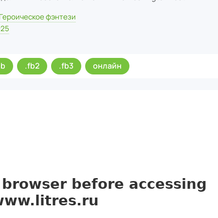
Героическое фэнтези
025
ub
.fb2
.fb3
онлайн