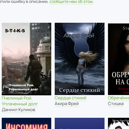
метили ошибку в описании,
сообщите нам об этом
.
Сердце стихий
Обречённ
Пчелиный Рой.
Акира Фрей
Стишка
Уплаченный долг
Даниил Куликов