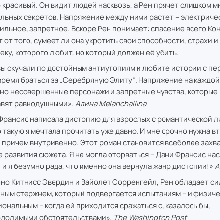
 красивый. Он видит людей насквозь, а Рен прячет слишком м
льных секретов. Напряжение между ними растет – электриче
ильное, запретное. Вскоре Рен понимает: спасение всего Ко
т от того, сумеет ли она укротить свои способности, страхи и
веку, которого любит, но который должен её убить.
вы скучали по достойным антиутопиям и любите истории с пе
время браться за „Серебряную Элиту“. Напряжение на каждой
но несовершенные персонажи и запретные чувства, которые 
авят равнодушными».
Алина Melanchallina
Франсис написала дистопию для взрослых с романтической л
 такую я мечтала прочитать уже давно. И мне срочно нужна вт
– причем внутривенно. Этот роман становится всеболее зах
е развития сюжета. Я не могла оторваться – Дани Франсис на
, и я безумно рада, что именно она вернула жанр дистопии!»
А
но Китнисс Эвердин и Вайолет Сорренгейл, Рен обладает с
ным стержнем, который подвергается испытаниям – и физиче
иональным – когда ей приходится сражаться с, казалось бы,
долимыми обстоятельствами».
The Washington Post