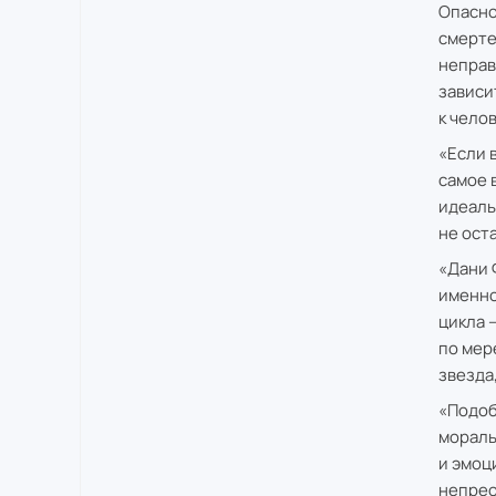
Опасно
смерте
неправ
зависи
к чело
«Если 
самое 
идеаль
не ост
«Дани 
именно
цикла 
по мер
звезда
«Подоб
мораль
и эмоц
непрео