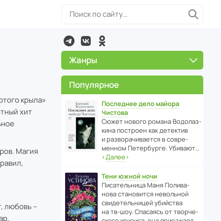
Жанры
Популярное
ртого крыла»
Последнее дело майора
тный хит
Чистова
Сюжет нового романа Водо­ла­з­
ьное
кина пост­роен как дете­ктив
и разво­ра­чи­ва­ется в совре­
менном Пете­р­бурге. Убивают…
ров. Магия
‹
Далее
›
правил,
Тени южной ночи
Писа­тель­ница Маня Поли­ва­
нова стано­вится невольной
свиде­тель­ницей убийства
, любовь –
на тв-шоу. Спасаясь от твор­че­
ар,
с­кого кризиса, она приезжает…