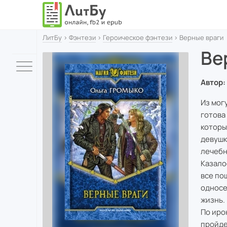
ЛитБу
›
Фэнтези
›
Героическое фэнтези
› Верные враги
Ве
Автор:
Из мог
готова
которы
девушк
лечебн
Казало
все по
односе
жизнь.
По иро
пройде