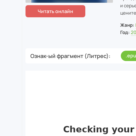
и серь
цените
Жанр:
Год:
2
Ознак-ый фрагмент (Литрес)
.ep