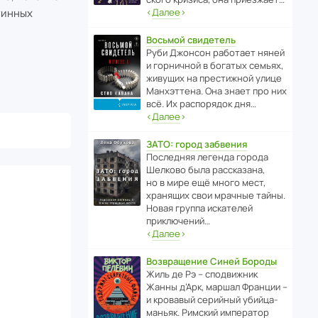
тинных
‹
Далее
›
Восьмой свидетель
Руби Джонсон рабо­тает няней
и горни­чной в богатых семьях,
живущих на прес­ти­жной улице
Манх­эт­тена. Она знает про них
всё. Их распо­рядок дня…
‹
Далее
›
ЗАТО: город забвения
После­дняя легенда города
Шелково была расска­зана,
но в мире ещё много мест,
хранящих свои мрачные тайны.
Новая группа иска­телей
приключений…
‹
Далее
›
Возвращение Синей Бороды
Жиль де Рэ – спод­ви­жник
Жанны д’Арк, маршал Франции –
и кровавый серийный убийца-
маньяк. Римский импе­ратор