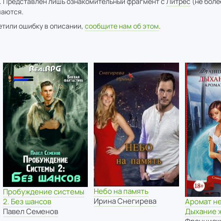
. Представлен лишь ознакомительный фрагмент с
Литрес
(не боле
аются.
метили ошибку в описании,
сообщите нам об этом
.
Небо на память
Пробуждение системы
Ирина Снегирева
Аромат н
2. Без шансов
Дыхание 
Павел Семенов