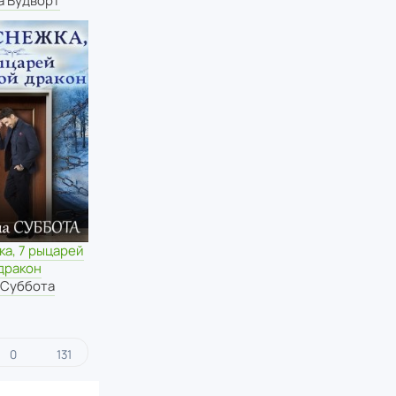
а Вудворт
а, 7 рыцарей
дракон
 Суббота
0
131