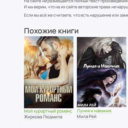
На сайте
не
размещается полный текст произведения
И мы верим, что на их сайте авторские права
не
наруш
Если вы всё же считаете, что есть нарушение или за
Похожие книги
Луния и наемник
Мой курортный романс
Мила Рей
Жиркова Людмила