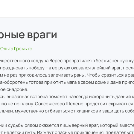
рные враги
Ольга Громыко
ущественного колдуна Верес превратился в безжизненную ку
 праздновать победу – в ее руках оказался злейший враг, посл
м не раз приходилось залечивать раны. Чтобы сразиться в ра
а-оборотень готова приютить мага в своем доме и даже приг
ое снадобье.
сь, внезапная встреча поможет навсегда искоренить давний 
шло не по плану. Совсем скоро Шелене предстоит скрываться
льчан, мужественно отбиваться от хищников и защищать со
нии судьбы рядом окажется лишь верный враг, который вмест
т нелегкий путь. Их ждут опасные приключения, предательст