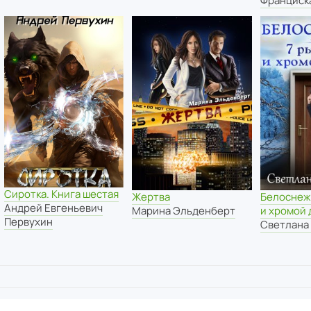
Франциск
Сиротка. Книга шестая
Жертва
Белоснежк
Андрей Евгеньевич
Марина Эльденберт
и хромой 
Первухин
Светлана