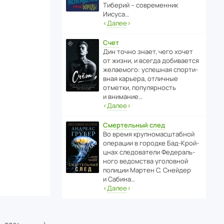
Тиберий – совре­менник
Иисуса…
‹
Далее
›
Счет
Дин точно знает, чего хочет
от жизни, и всегда доби­ва­ется
жела­е­мого: успе­шная спор­ти­
вная карьера, отли­чные
отметки, попу­ля­р­ность
и внимание…
‹
Далее
›
Смертельный след
Во время круп­но­мас­ш­та­бной
операции в городке Бад‑Крой­
цнах следо­ва­тели Феде­раль­
ного ведомства уголо­вной
полиции Мартен С. Снейдер
и Сабина…
‹
Далее
›