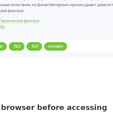
езные испытания, но финал белорских хроник удивит даже ис
лей фэнтези.
Героическое фэнтези
005
ub
.fb2
.fb3
онлайн