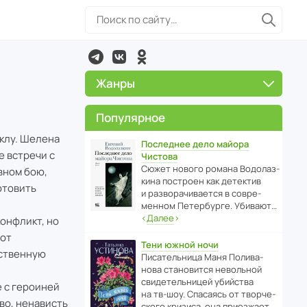
Жанры
Популярное
клу. Шелена
Последнее дело майора
е встречи с
Чистова
Сюжет нового романа Водо­ла­з­
вном бою,
кина пост­роен как дете­ктив
отовить
и разво­ра­чи­ва­ется в совре­
менном Пете­р­бурге. Убивают…
‹
Далее
›
конфликт, но
 от
Тени южной ночи
бственную
Писа­тель­ница Маня Поли­ва­
нова стано­вится невольной
свиде­тель­ницей убийства
е с героиней
на тв-шоу. Спасаясь от твор­че­
во, ненависть
с­кого кризиса, она приезжает…