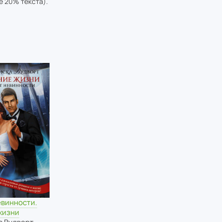
е 20% текста).
евинности.
жизни