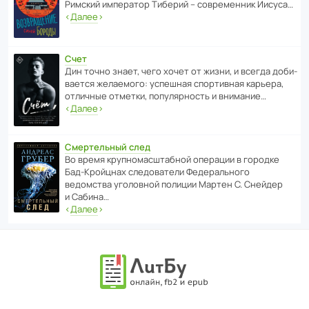
Римский импе­ратор Тиберий – совре­менник Иисуса…
‹
Далее
›
Счет
Дин точно знает, чего хочет от жизни, и всегда доби­
ва­ется жела­е­мого: успе­шная спор­ти­вная карьера,
отли­чные отметки, попу­ля­р­ность и внимание…
‹
Далее
›
Смертельный след
Во время круп­но­мас­ш­та­бной операции в городке
Бад‑Крой­цнах следо­ва­тели Феде­раль­ного
ведомства уголо­вной полиции Мартен С. Снейдер
и Сабина…
‹
Далее
›