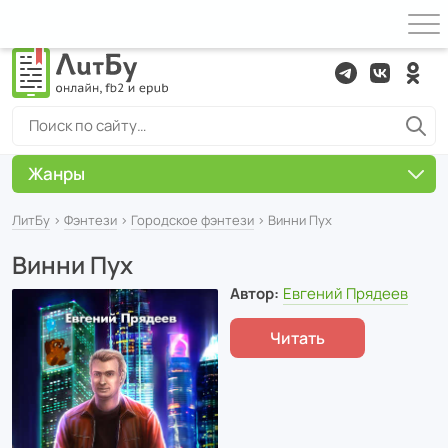
Жанры
ЛитБу
›
Фэнтези
›
Городское фэнтези
› Винни Пух
Винни Пух
Автор:
Евгений Прядеев
Читать