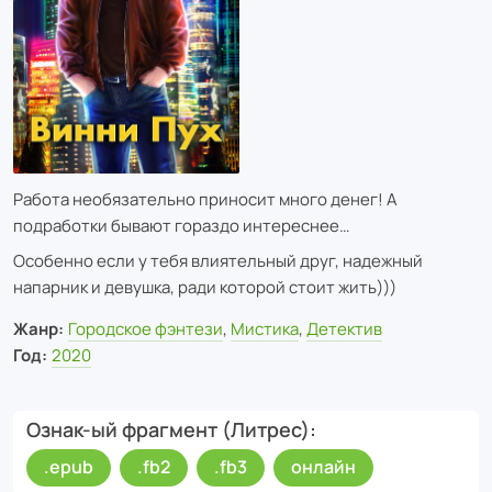
Работа необязательно приносит много денег! А
подработки бывают гораздо интереснее…
Особенно если у тебя влиятельный друг, надежный
напарник и девушка, ради которой стоит жить)))
Жанр:
Городское фэнтези
,
Мистика
,
Детектив
Год:
2020
Ознак-ый фрагмент (Литрес)
.epub
.fb2
.fb3
онлайн