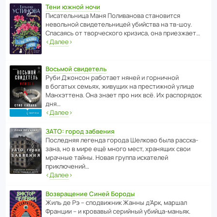
Тени южной ночи
Писа­тель­ница Маня Поли­ва­нова стано­вится
невольной свиде­тель­ницей убийства на тв-шоу.
Спасаясь от твор­че­с­кого кризиса, она приезжает…
‹
Далее
›
Восьмой свидетель
Руби Джонсон рабо­тает няней и горни­чной
в богатых семьях, живущих на прес­ти­жной улице
Манх­эт­тена. Она знает про них всё. Их распо­рядок
дня…
‹
Далее
›
ЗАТО: город забвения
После­дняя легенда города Шелково была расска­
зана, но в мире ещё много мест, хранящих свои
мрачные тайны. Новая группа иска­телей
приключений…
‹
Далее
›
Возвращение Синей Бороды
Жиль де Рэ – спод­ви­жник Жанны д’Арк, маршал
Франции – и кровавый серийный убийца-маньяк.