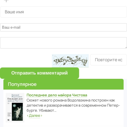
Отправить комментарий
Популярное
Последнее дело майора Чистова
Сюжет нового романа Водо­ла­з­кина пост­роен как
дете­ктив и разво­ра­чи­ва­ется в совре­менном Пете­р­
бурге. Убивают…
‹
Далее
›