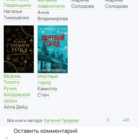
Падальщики
Солодова
Солодова
повелителя
Наталья
Анна
Тимошенко
Владимирова
Ведьмы
Мертвый
Тихого
город
Ручья.
Камилла
Колдовской
Стен
сезон
Айла Дейд
0
401
Все книги автора:
Евгений Прядеев
Оставить комментарий