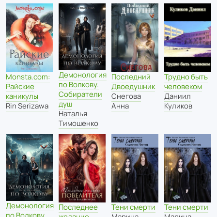
Демонология
Monsta.com:
Последний
Трудно быть
по Волкову.
Райские
Двоедушник
человеком
Собиратели
каникулы
Снегова
Даниил
душ
Rin Serizawa
Анна
Куликов
Наталья
Тимошенко
Демонология
Тени смерти
Тени смерти
Последнее
по Волкову.
Марина
Марина
желание