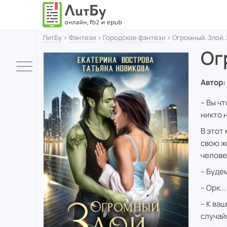
ЛитБу
›
Фэнтези
›
Городское фэнтези
› Огромный. Злой.
Ог
Автор:
– Вы чт
никто 
В этот
свою ж
челове
– Буде
– Орк...
– К ваш
случай