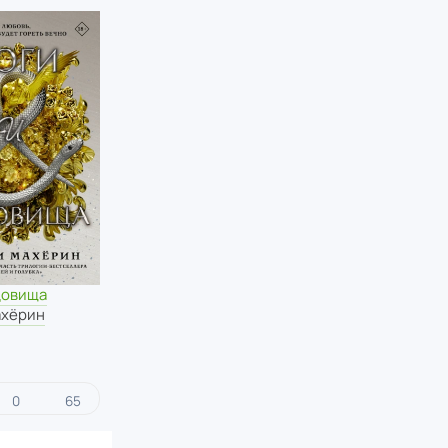
довища
хёрин
0
65