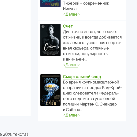
Тиберий – совре­менник
Иисуса…
‹
Далее
›
Счет
Дин точно знает, чего хочет
от жизни, и всегда доби­ва­ется
жела­е­мого: успе­шная спор­ти­
вная карьера, отли­чные
отметки, попу­ля­р­ность
и внимание…
‹
Далее
›
Смертельный след
Во время круп­но­мас­ш­та­бной
операции в городке Бад‑Крой­
цнах следо­ва­тели Феде­раль­
ного ведомства уголо­вной
полиции Мартен С. Снейдер
и Сабина…
‹
Далее
›
е 20% текста).