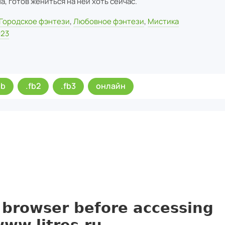
а, готов жениться на ней хоть сейчас.
Городское фэнтези
,
Любовное фэнтези
,
Мистика
023
ub
.fb2
.fb3
онлайн