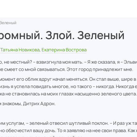
 Зеленый
ромный. Злой. Зеленый
Татьяна Новикова
,
Екатерина Вострова
о, не местный? – взвизгнула моя мать. – Я же сказала, я – Эльв
не смеет со мной связываться. Этот город принадлежит мне.
 момент его облик вдруг начал меняться. Он стал выше, шире в
изнь я успела повидать многое, но такого – никогда. Никогда 
ка не становилась на моих глазах насыщенно зеленого цвета.
м знакомы, Дитрих Адрон.
им услугам, – зеленый отвесил шутливый поклон. – И раз уж та
но обесчестил вашу дочь. То я заявляю на нее свои права. Ка