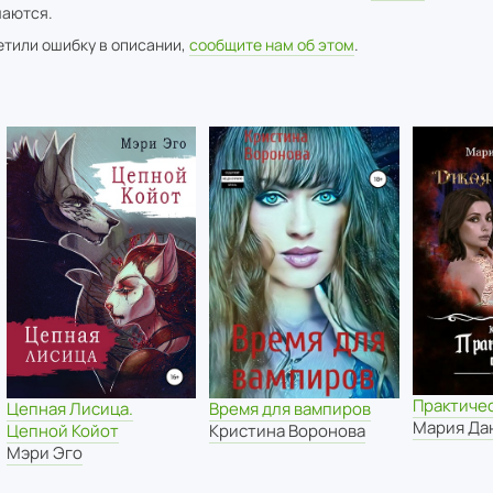
аются.
метили ошибку в описании,
сообщите нам об этом
.
Практичес
Цепная Лисица.
Время для вампиров
Мария Да
Цепной Койот
Кристина Воронова
Мэри Эго