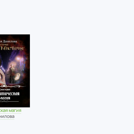
кая магия
нилова