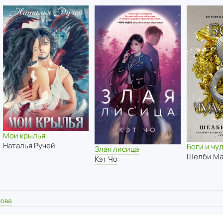
Мои крылья
Наталья Ручей
Боги и чу
Злая лисица
Шелби Ма
Кэт Чо
рова