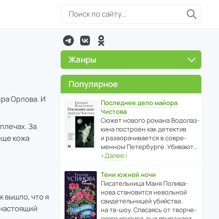
Жанры
Популярное
ира Орлова. И
Последнее дело майора
Чистова
Сюжет нового романа Водо­ла­з­
 плечах. За
кина пост­роен как дете­ктив
еще кожа
и разво­ра­чи­ва­ется в совре­
менном Пете­р­бурге. Убивают…
‹
Далее
›
Тени южной ночи
Писа­тель­ница Маня Поли­ва­
нова стано­вится невольной
к вышло, что я
свиде­тель­ницей убийства
к настоящий
на тв-шоу. Спасаясь от твор­че­
с­кого кризиса, она приезжает…