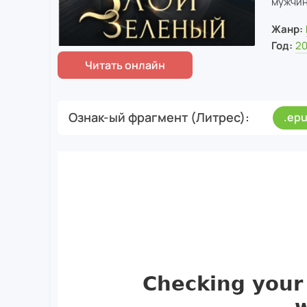
мужчин
Жанр:
Год:
2
Ознак-ый фрагмент (Литрес)
.ep