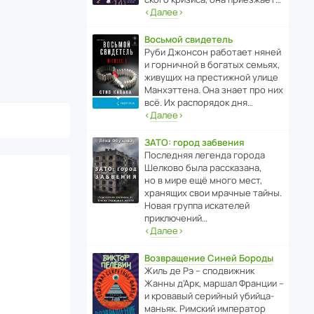
‹
Далее
›
Восьмой свидетель
Руби Джонсон рабо­тает няней
и горни­чной в богатых семьях,
живущих на прес­ти­жной улице
Манх­эт­тена. Она знает про них
всё. Их распо­рядок дня…
‹
Далее
›
ЗАТО: город забвения
После­дняя легенда города
Шелково была расска­зана,
но в мире ещё много мест,
хранящих свои мрачные тайны.
Новая группа иска­телей
приключений…
‹
Далее
›
Возвращение Синей Бороды
Жиль де Рэ – спод­ви­жник
Жанны д’Арк, маршал Франции –
и кровавый серийный убийца-
маньяк. Римский импе­ратор