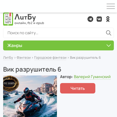
Жанры
ЛитБу
›
Фэнтези
›
Городское фэнтези
› Вик разрушитель 6
Вик разрушитель 6
Автор:
Валерий Гуминский
Читать