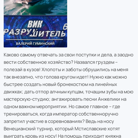
Каково самому отвечать за свои поступки и дела, а заодно
вести собственное хозяйство? Назвался груздем –
полезай в кузов! Хлопоты и заботы обрушились на меня
так внезапно, что голова кругом идет! Нужно как можно
быстрее создать новый бронекостюм на линейных
движках; дать отпор алчным купцам, точащим зубы на мою
мастерскую-студию; ангажировать песни Анжелики на
одном важном мероприятии. Но самое главное – где
тренироваться, когда император собственноручно
запретил участие в соревнованиях? Ведь на носу
Венецианский турнир, который Мстиславские хотят
выиграть кровь из носу! На помощь приходит княжна