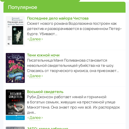
Популярное
Последнее дело майора Чистова
Сюжет нового романа Водо­ла­з­кина пост­роен как
дете­ктив и разво­ра­чи­ва­ется в совре­менном Пете­р­
бурге. Убивают…
‹
Далее
›
Тени южной ночи
Писа­тель­ница Маня Поли­ва­нова стано­вится
невольной свиде­тель­ницей убийства на тв-шоу.
Спасаясь от твор­че­с­кого кризиса, она приезжает…
‹
Далее
›
Восьмой свидетель
Руби Джонсон рабо­тает няней и горни­чной
в богатых семьях, живущих на прес­ти­жной улице
Манх­эт­тена. Она знает про них всё. Их распо­рядок
дня…
‹
Далее
›
ЗАТО: город забвения