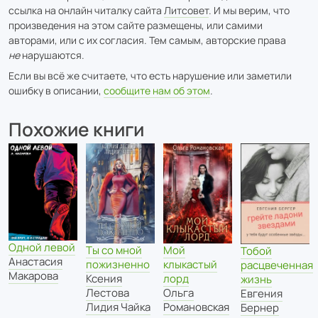
ссылка на онлайн читалку сайта
Литсовет
. И мы верим, что
произведения на этом сайте размещены, или самими
авторами, или с их согласия. Тем самым, авторские права
не
нарушаются.
Если вы всё же считаете, что есть нарушение или заметили
ошибку в описании,
сообщите нам об этом
.
Похожие книги
Одной левой
Ты со мной
Мой
Тобой
Анастасия
пожизненно
клыкастый
расцвеченная
Макарова
Ксения
лорд
жизнь
Лестова
Ольга
Евгения
Лидия Чайка
Романовская
Бернер