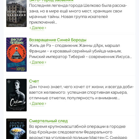
После­дняя легенда города Шелково была расска­
зана, но в мире ещё много мест, хранящих свои
мрачные тайны. Новая группа иска­телей
приключений…
‹
Далее
›
Возвращение Синей Бороды
Жиль де Рэ – спод­ви­жник Жанны д’Арк, маршал
Франции – и кровавый серийный убийца-маньяк.
Римский импе­ратор Тиберий – совре­менник Иисуса…
‹
Далее
›
Счет
Дин точно знает, чего хочет от жизни, и всегда доби­
ва­ется жела­е­мого: успе­шная спор­ти­вная карьера,
отли­чные отметки, попу­ля­р­ность и внимание…
‹
Далее
›
Смертельный след
Во время круп­но­мас­ш­та­бной операции в городке
Бад‑Крой­цнах следо­ва­тели Феде­раль­ного
ведомства уголо­вной полиции Мартен С. Снейдер