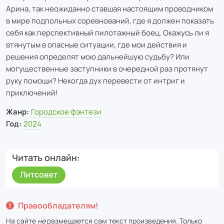
Арина, так неожиданно ставшая настоящим проводником
в мире подпольных соревнований, где я должен показать
себя как перспективный пилотажный боец. Окажусь ли я
втянутым в опасные ситуации, где мои действия и
решения определят мою дальнейшую судьбу? Или
могущественные заступники в очередной раз протянут
руку помощи? Некогда дух перевести от интриг и
приключений!
Жанр:
Городское фэнтези
Год:
2024
Читать онлайн
Литсовет
Правообладателям!
На сайте
не
размещается сам текст произведения. Только