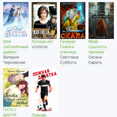
Мой
Холода.нет
Фрай
Генерал
(не)любимый
victoriza
сущность
Скала и
дракон
приказа
ученица
Валерия
Оксана
Светлана
Черновская
Карель
Суббота
Гость с
другой
Ложная