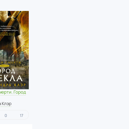
мерти. Город
 Клэр
0
17