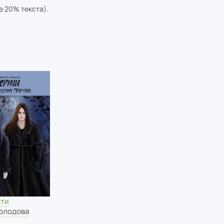
е 20% текста).
рти
олодова