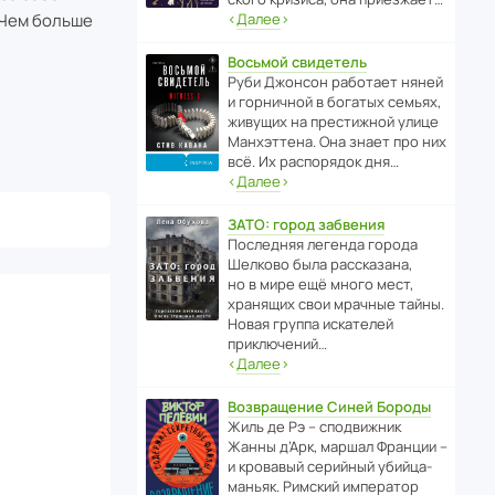
 Чем больше
‹
Далее
›
Восьмой свидетель
Руби Джонсон рабо­тает няней
и горни­чной в богатых семьях,
живущих на прес­ти­жной улице
Манх­эт­тена. Она знает про них
всё. Их распо­рядок дня…
‹
Далее
›
ЗАТО: город забвения
После­дняя легенда города
Шелково была расска­зана,
но в мире ещё много мест,
хранящих свои мрачные тайны.
Новая группа иска­телей
приключений…
‹
Далее
›
Возвращение Синей Бороды
Жиль де Рэ – спод­ви­жник
Жанны д’Арк, маршал Франции –
и кровавый серийный убийца-
маньяк. Римский импе­ратор