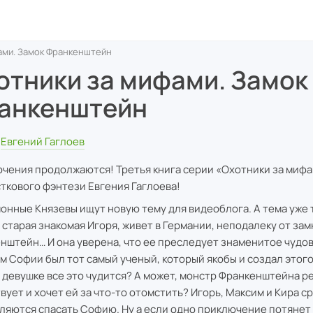
ами. Замок Франкенштейн
отники за мифами. Замок
анкенштейн
Евгений Гаглоев
чения продолжаются! Третья книга серии «Охотники за миф
ткового фэнтези Евгения Гаглоева!
онные Князевы ищут новую тему для видеоблога. А тема уже т
 старая знакомая Игоря, живет в Германии, неподалеку от зам
нштейн… И она уверена, что ее преследует знаменитое чудо
м Софии был тот самый ученый, который якобы и создал этого
 девушке все это чудится? А может, монстр Франкенштейна р
вует и хочет ей за что-то отомстить? Игорь, Максим и Кира с
ляются спасать Софию. Ну а если одно приключение потянет 