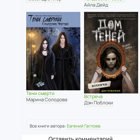
Айла Дейд
Тени смерти
Встреча
Марина Солодова
Дэн Поблоки
Все книги автора:
Евгений Гаглоев
Оставить комментарий