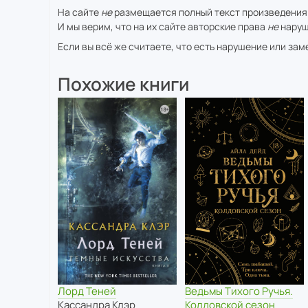
На сайте
не
размещается полный текст произведения
И мы верим, что на их сайте авторские права
не
наруш
Если вы всё же считаете, что есть нарушение или за
Похожие книги
Ведьмы Тихого Ручья.
Лорд Теней
Колдовской сезон
Кассандра Клэр