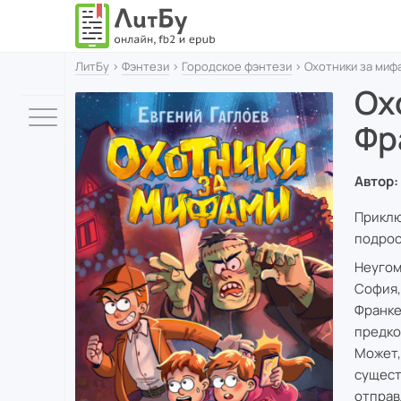
ЛитБу
›
Фэнтези
›
Городское фэнтези
› Охотники за миф
Ох
Фр
Автор:
Приклю
подрос
Неугом
София,
Франке
предко
Может,
сущест
отправ