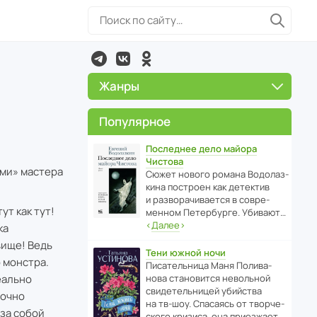
Жанры
Популярное
Последнее дело майора
Чистова
ами» мастера
Сюжет нового романа Водо­ла­з­
кина пост­роен как дете­ктив
и разво­ра­чи­ва­ется в совре­
ут как тут!
менном Пете­р­бурге. Убивают…
‹
Далее
›
ка
вище! Ведь
Тени южной ночи
 монстра.
Писа­тель­ница Маня Поли­ва­
еально
нова стано­вится невольной
свиде­тель­ницей убийства
рочно
на тв-шоу. Спасаясь от твор­че­
за собой
с­кого кризиса, она приезжает…