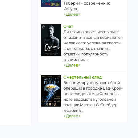
Тиберий – совре­менник
Иисуса…
‹
Далее
›
Счет
Дин точно знает, чего хочет
от жизни, и всегда доби­ва­ется
жела­е­мого: успе­шная спор­ти­
вная карьера, отли­чные
отметки, попу­ля­р­ность
и внимание…
‹
Далее
›
Смертельный след
Во время круп­но­мас­ш­та­бной
операции в городке Бад‑Крой­
цнах следо­ва­тели Феде­раль­
ного ведомства уголо­вной
полиции Мартен С. Снейдер
и Сабина…
‹
Далее
›