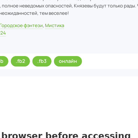
, полное неведомых опасностей, Князевы будут только рады.
 неожиданностей, тем веселее!
Городское фэнтези
,
Мистика
024
ub
.fb2
.fb3
онлайн