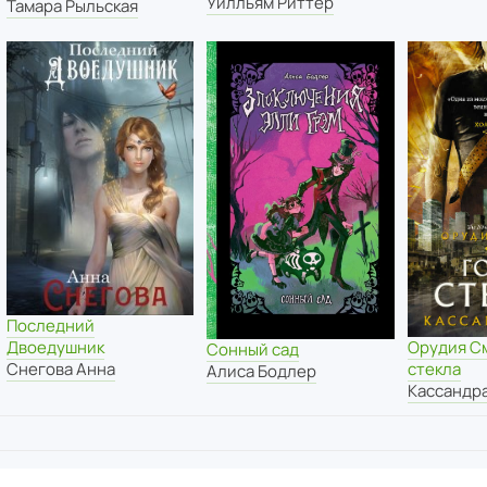
Уилльям Риттер
Тамара Рыльская
Последний
Орудия С
Двоедушник
Сонный сад
стекла
Снегова Анна
Алиса Бодлер
Кассандра