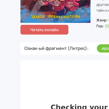
другое
тайн и
Жанр:
Год:
2
Ознак-ый фрагмент (Литрес)
.ep