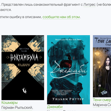
. Представлен лишь ознакомительный фрагмент с
Литрес
(не боле
аются.
метили ошибку в описании,
сообщите нам об этом
.
Тени сме
Кошмары
Марина С
Джекаби
Герман Рыльский
,