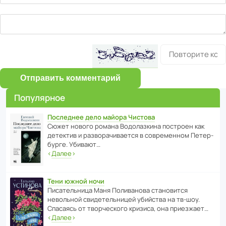
Отправить комментарий
Популярное
Последнее дело майора Чистова
Сюжет нового романа Водо­ла­з­кина пост­роен как
дете­ктив и разво­ра­чи­ва­ется в совре­менном Пете­р­
бурге. Убивают…
‹
Далее
›
Тени южной ночи
Писа­тель­ница Маня Поли­ва­нова стано­вится
невольной свиде­тель­ницей убийства на тв-шоу.
Спасаясь от твор­че­с­кого кризиса, она приезжает…
‹
Далее
›