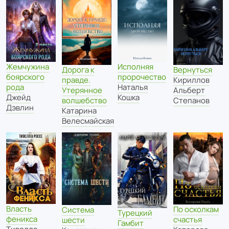
Жемчужина
Исполняя
Дорога к
Вернуться
боярского
пророчество
правде.
Кириллов
рода
Наталья
Утерянное
Альберт
Джейд
Кошка
волшебство
Степанов
Дэвлин
Катарина
Велесмайская
Власть
По осколкам
Система
Турецкий
феникса
счастья
шести
Гамбит