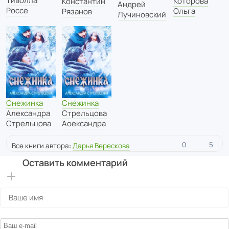
Тиволла
Которова
Константин
Андрей
Россе
Ольга
Рязанов
Лучиновский
Снежинка
Снежинка
Александра
Стрельцова
Стрельцова
Аоександра
0
5
Все книги автора:
Дарья Верескова
Оставить комментарий