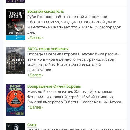
Восьмой свидетель
Руби Джонсон рабо­тает няней и горни­чной
в богатых семьях, живущих на прес­ти­жной улице
Манх­эт­тена. Она знает про них всё. Их распо­рядок
дня…
‹
Далее
›
ЗАТО: город забвения
После­дняя легенда города Шелково была расска­
зана, но в мире ещё много мест, хранящих свои
мрачные тайны. Новая группа иска­телей
приключений…
‹
Далее
›
Возвращение Синей Бороды
Жиль де Рэ – спод­ви­жник Жанны д’Арк, маршал
Франции – и кровавый серийный убийца-маньяк.
Римский импе­ратор Тиберий – совре­менник Иисуса…
‹
Далее
›
Счет
Дин точно знает, чего хочет от жизни, и всегда доби­