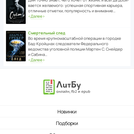
ва­ется жела­е­мого: успе­шная спор­ти­вная карьера,
отли­чные отметки, попу­ля­р­ность и внимание…
‹
Далее
›
Смертельный след
Во время круп­но­мас­ш­та­бной операции в городке
Бад‑Крой­цнах следо­ва­тели Феде­раль­ного
ведомства уголо­вной полиции Мартен С. Снейдер
и Сабина…
‹
Далее
›
Новинки
Подборки