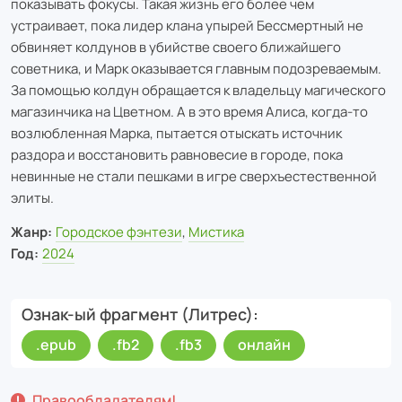
показывать фокусы. Такая жизнь его более чем
устраивает, пока лидер клана упырей Бессмертный не
обвиняет колдунов в убийстве своего ближайшего
советника, и Марк оказывается главным подозреваемым.
За помощью колдун обращается к владельцу магического
магазинчика на Цветном. А в это время Алиса, когда-то
возлюбленная Марка, пытается отыскать источник
раздора и восстановить равновесие в городе, пока
невинные не стали пешками в игре сверхъестественной
элиты.
Жанр:
Городское фэнтези
,
Мистика
Год:
2024
Ознак-ый фрагмент (Литрес)
.epub
.fb2
.fb3
онлайн
Правообладателям!