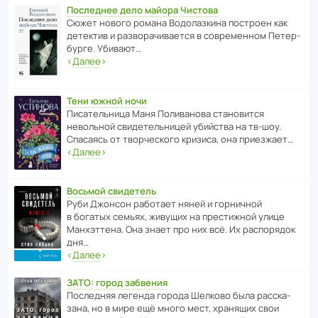
Последнее дело майора Чистова
Сюжет нового романа Водо­ла­з­кина пост­роен как
дете­ктив и разво­ра­чи­ва­ется в совре­менном Пете­р­
бурге. Убивают…
‹
Далее
›
Тени южной ночи
Писа­тель­ница Маня Поли­ва­нова стано­вится
невольной свиде­тель­ницей убийства на тв-шоу.
Спасаясь от твор­че­с­кого кризиса, она приезжает…
‹
Далее
›
Восьмой свидетель
Руби Джонсон рабо­тает няней и горни­чной
в богатых семьях, живущих на прес­ти­жной улице
Манх­эт­тена. Она знает про них всё. Их распо­рядок
дня…
‹
Далее
›
ЗАТО: город забвения
После­дняя легенда города Шелково была расска­
зана, но в мире ещё много мест, хранящих свои