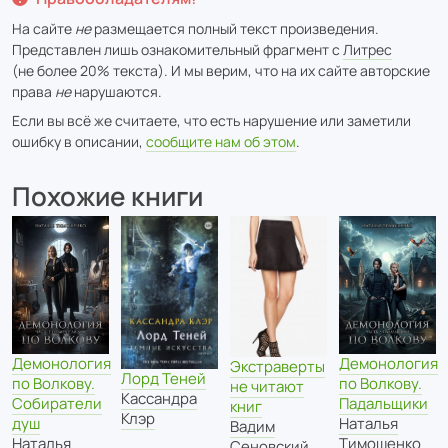
На сайте
не
размещается полный текст произведения.
Представлен лишь ознакомительный фрагмент с
Литрес
(не более 20% текста). И мы верим, что на их сайте авторские
права
не
нарушаются.
Если вы всё же считаете, что есть нарушение или заметили
ошибку в описании,
сообщите нам об этом
.
Похожие книги
Демонология
Демонология
Экстраверты
Лорд Теней
по Волкову.
по Волкову.
не читают
Кассандра
Собиратели
Падальщики
книг
Клэр
душ
Наталья
Вадим
Наталья
Тимошенко
Сеновский