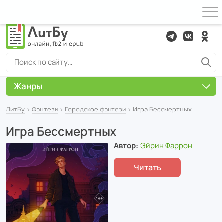
Жанры
ЛитБу
›
Фэнтези
›
Городское фэнтези
› Игра Бессмертных
Игра Бессмертных
Автор:
Эйрин Фаррон
Читать