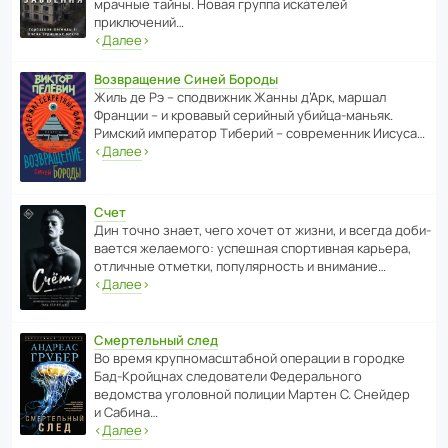
мрачные тайны. Новая группа иска­телей
приключений…
‹
Далее
›
Возвращение Синей Бороды
Жиль де Рэ – спод­ви­жник Жанны д’Арк, маршал
Франции – и кровавый серийный убийца-маньяк.
Римский импе­ратор Тиберий – совре­менник Иисуса…
‹
Далее
›
Счет
Дин точно знает, чего хочет от жизни, и всегда доби­
ва­ется жела­е­мого: успе­шная спор­ти­вная карьера,
отли­чные отметки, попу­ля­р­ность и внимание…
‹
Далее
›
Смертельный след
Во время круп­но­мас­ш­та­бной операции в городке
Бад‑Крой­цнах следо­ва­тели Феде­раль­ного
ведомства уголо­вной полиции Мартен С. Снейдер
и Сабина…
‹
Далее
›