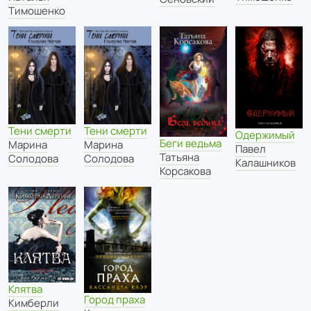
Тимошенко
Тени смерти
Тени смерти
Одержимый
Беги ведьма
Марина
Марина
Павел
Татьяна
Солодова
Солодова
Калашников
Корсакова
Клятва
Город праха
Кимберли