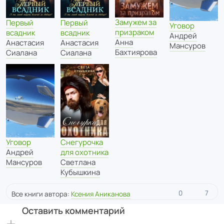
Замужем за
Первый
Первый
Уговор
призраком
всадник
всадник
Андрей
Анна
Анастасия
Анастасия
Мансуров
Бахтиярова
Сиалана
Сиалана
Уговор
Снегурочка
Андрей
для охотника
Мансуров
Светлана
Кубышкина
0
7
Все книги автора:
Ксения Аниканова
Оставить комментарий