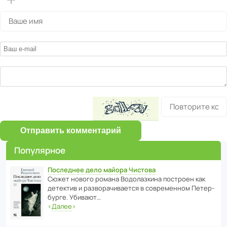
Отправить комментарий
Популярное
Последнее дело майора Чистова
Сюжет нового романа Водо­ла­з­кина пост­роен как
дете­ктив и разво­ра­чи­ва­ется в совре­менном Пете­р­
бурге. Убивают…
‹
Далее
›