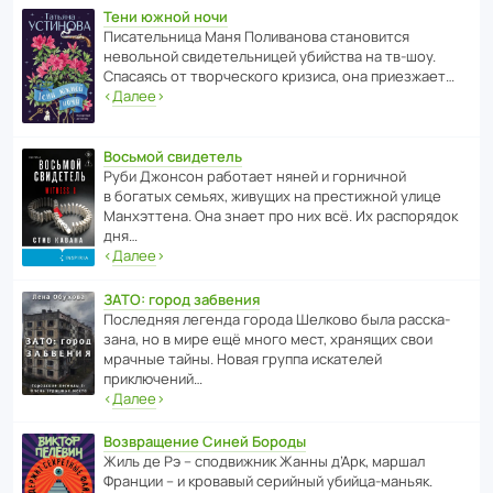
Тени южной ночи
Писа­тель­ница Маня Поли­ва­нова стано­вится
невольной свиде­тель­ницей убийства на тв-шоу.
Спасаясь от твор­че­с­кого кризиса, она приезжает…
‹
Далее
›
Восьмой свидетель
Руби Джонсон рабо­тает няней и горни­чной
в богатых семьях, живущих на прес­ти­жной улице
Манх­эт­тена. Она знает про них всё. Их распо­рядок
дня…
‹
Далее
›
ЗАТО: город забвения
После­дняя легенда города Шелково была расска­
зана, но в мире ещё много мест, хранящих свои
мрачные тайны. Новая группа иска­телей
приключений…
‹
Далее
›
Возвращение Синей Бороды
Жиль де Рэ – спод­ви­жник Жанны д’Арк, маршал
Франции – и кровавый серийный убийца-маньяк.