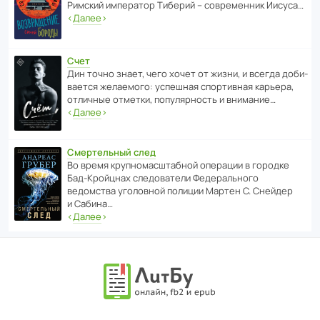
Римский импе­ратор Тиберий – совре­менник Иисуса…
‹
Далее
›
Счет
Дин точно знает, чего хочет от жизни, и всегда доби­
ва­ется жела­е­мого: успе­шная спор­ти­вная карьера,
отли­чные отметки, попу­ля­р­ность и внимание…
‹
Далее
›
Смертельный след
Во время круп­но­мас­ш­та­бной операции в городке
Бад‑Крой­цнах следо­ва­тели Феде­раль­ного
ведомства уголо­вной полиции Мартен С. Снейдер
и Сабина…
‹
Далее
›