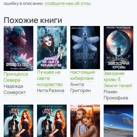
ошибку в описании,
сообщите нам об этом
.
Похожие книги
Лучшее на
Настоящий
Звездная
Принцесса
свете
киберпанк
кровь-3.
Севера
колдовство
Анита
Земли теней
Надежда
Нита Разина
Григорян
Роман
Сомерсет
Прокофьев