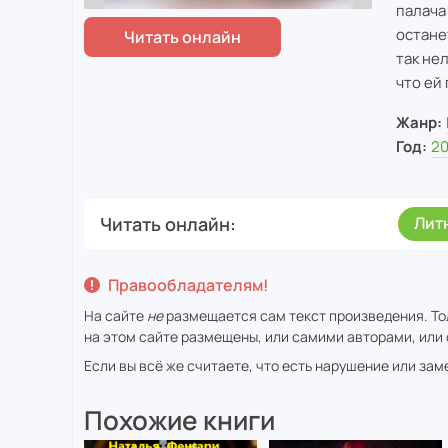
палача
остане
так нел
что ей
Жанр:
Год:
2
Читать онлайн
Лит
Правообладателям!
На сайте
не
размещается сам текст произведения. То
на этом сайте размещены, или самими авторами, или 
Если вы всё же считаете, что есть нарушение или за
Похожие книги