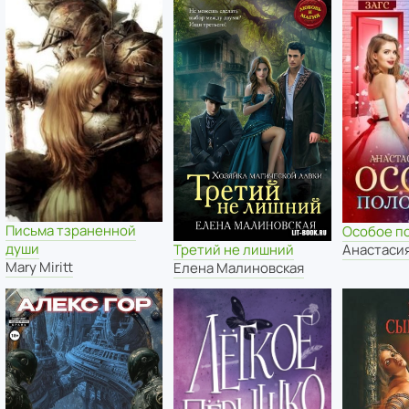
Письма тзраненной
Особое п
души
Третий не лишний
Анастаси
Mary Miritt
Елена Малиновская