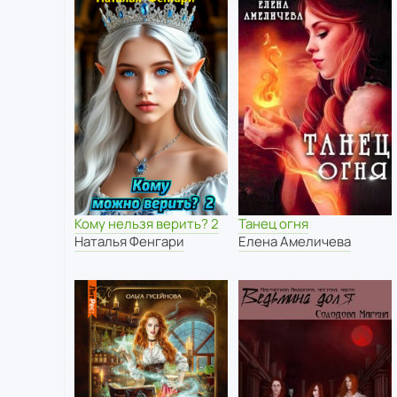
Кому нельзя верить? 2
Танец огня
Наталья Фенгари
Елена Амеличева