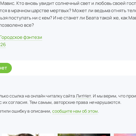
 Мавис. Кто вновь увидит солнечный свет и любовь своей госп
тся в мрачном царстве мертвых? Может ли ведьма отнять тел
ьзя поступать ни с кем? И не станет ли Беата такой же, как Ма
 позволено все?
Городское фэнтези
026
нет
лько ссылка на онлайн читалку сайта
ЛитНет
. И мы верим, что про
с их согласия. Тем самым, авторские права
не
нарушаются.
метили ошибку в описании,
сообщите нам об этом
.