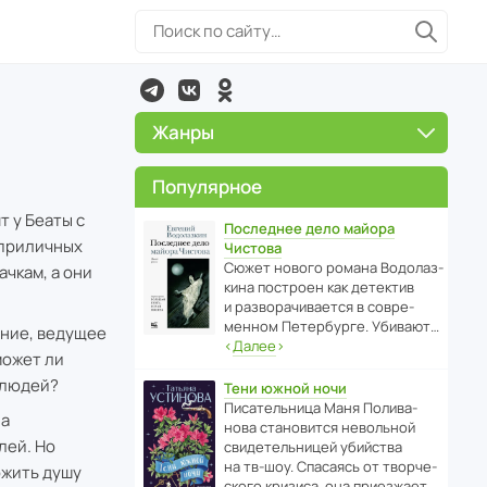
Жанры
Популярное
 у Беаты с
Последнее дело майора
 приличных
Чистова
Сюжет нового романа Водо­ла­з­
ачкам, а они
кина пост­роен как дете­ктив
и разво­ра­чи­ва­ется в совре­
менном Пете­р­бурге. Убивают…
ание, ведущее
‹
Далее
›
может ли
 людей?
Тени южной ночи
Писа­тель­ница Маня Поли­ва­
ла
нова стано­вится невольной
лей. Но
свиде­тель­ницей убийства
на тв-шоу. Спасаясь от твор­че­
ожить душу
с­кого кризиса, она приезжает…