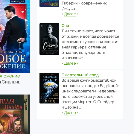
Тиберий – совре­менник
Иисуса…
‹
Далее
›
Счет
Дин точно знает, чего хочет
от жизни, и всегда доби­ва­ется
жела­е­мого: успе­шная спор­ти­
вная карьера, отли­чные
отметки, попу­ля­р­ность
и внимание…
‹
Далее
›
Смертельный след
оложение
Во время круп­но­мас­ш­та­бной
я Сиалана
операции в городке Бад‑Крой­
цнах следо­ва­тели Феде­раль­
ного ведомства уголо­вной
полиции Мартен С. Снейдер
и Сабина…
‹
Далее
›