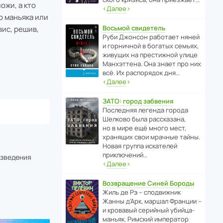
ожи, а кто
‹
Далее
›
о маньяка или
Восьмой свидетель
вис, решив,
Руби Джонсон рабо­тает няней
и горни­чной в богатых семьях,
живущих на прес­ти­жной улице
Манх­эт­тена. Она знает про них
всё. Их распо­рядок дня…
‹
Далее
›
ЗАТО: город забвения
После­дняя легенда города
Шелково была расска­зана,
но в мире ещё много мест,
хранящих свои мрачные тайны.
Новая группа иска­телей
приключений…
изведения
‹
Далее
›
Возвращение Синей Бороды
Жиль де Рэ – спод­ви­жник
Жанны д’Арк, маршал Франции –
и кровавый серийный убийца-
маньяк. Римский импе­ратор