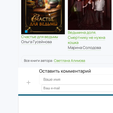
Ведьмина доля.
Счастье для ведьмы
Смертнику не нужна
Ольга Гусейнова
кошка
Марина Солодова
Все книги автора:
Светлана Алимова
Оставить комментарий