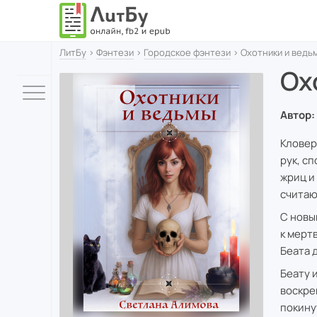
ЛитБу
›
Фэнтези
›
Городское фэнтези
› Охотники и ведь
Ох
Автор:
Кловер
рук, с
жриц и
считаю
С новы
к мерт
Беата 
Беату 
воскре
покину