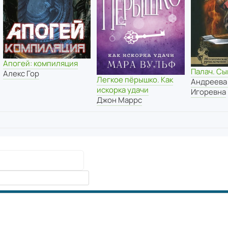
Апогей: компиляция
Палач. Сы
Алекс Гор
Легкое пёрышко. Как
Андреева
искорка удачи
Игоревна
Джон Маррс