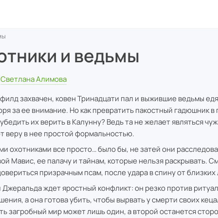
мы
отники и ведьмы
Светлана Алимова
филд захвачен, ковен Тринадцати пал и выжившие ведьмы едят
поря за ее внимание. Но как превратить пакостный гадюшник в
 убедить их верить в Калунну? Ведь та не желает являться чуж
т веру в нее простой формальностью.
ми охотниками все просто… было бы, не затей они расследов
вой Мавис, ее палачу и тайнам, которые нельзя раскрывать. С
довериться призрачным псам, после удара в спину от близких
и Джеральда ждет яростный конфликт: он резко против ритуа
шения, а она готова убить, чтобы вырвать у смерти своих кеца
ть загробный мир может лишь один, а второй останется стор