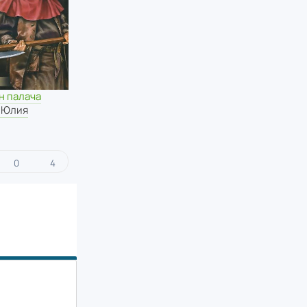
н палача
 Юлия
0
4