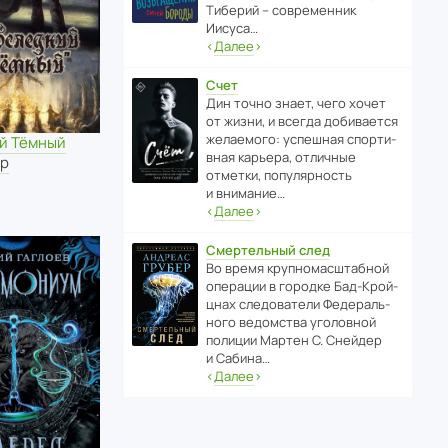
Тиберий – совре­менник
Иисуса…
‹
Далее
›
Счет
Дин точно знает, чего хочет
от жизни, и всегда доби­ва­ется
жела­е­мого: успе­шная спор­ти­
й Тёмный
вная карьера, отли­чные
ер
отметки, попу­ля­р­ность
и внимание…
‹
Далее
›
Смертельный след
Во время круп­но­мас­ш­та­бной
операции в городке Бад‑Крой­
цнах следо­ва­тели Феде­раль­
ного ведомства уголо­вной
полиции Мартен С. Снейдер
и Сабина…
‹
Далее
›