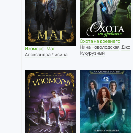
Охота на древнего
Нина Новолодская
,
Джо
Изоморф. Маг
Кукурузный
Александра Лисина