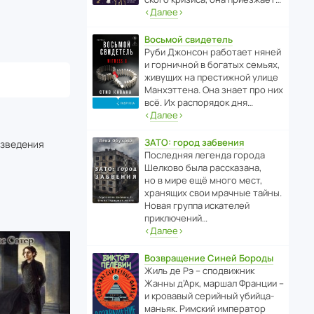
‹
Далее
›
Восьмой свидетель
Руби Джонсон рабо­тает няней
и горни­чной в богатых семьях,
живущих на прес­ти­жной улице
Манх­эт­тена. Она знает про них
всё. Их распо­рядок дня…
‹
Далее
›
ЗАТО: город забвения
изведения
После­дняя легенда города
Шелково была расска­зана,
но в мире ещё много мест,
хранящих свои мрачные тайны.
Новая группа иска­телей
приключений…
‹
Далее
›
Возвращение Синей Бороды
Жиль де Рэ – спод­ви­жник
Жанны д’Арк, маршал Франции –
и кровавый серийный убийца-
маньяк. Римский импе­ратор