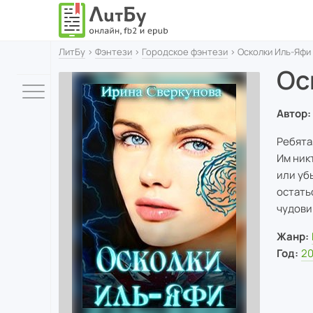
ЛитБу
›
Фэнтези
›
Городское фэнтези
› Осколки Иль-Яфи
Ос
Автор:
Ребята
Им ник
или уб
остать
чудови
Жанр:
Год:
20