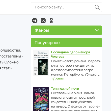
Жанры
Популярное
волшебства.
Последнее дело майора
 поставлены -
Чистова
Сюжет нового романа Водо­ла­з­
ать.Сложно
кина пост­роен как дете­ктив
я стать
и разво­ра­чи­ва­ется в совре­
менном Пете­р­бурге. Убивают…
‹
Далее
›
Тени южной ночи
Писа­тель­ница Маня Поли­ва­
нова стано­вится невольной
свиде­тель­ницей убийства
на тв-шоу. Спасаясь от твор­че­
с­кого кризиса, она приезжает…