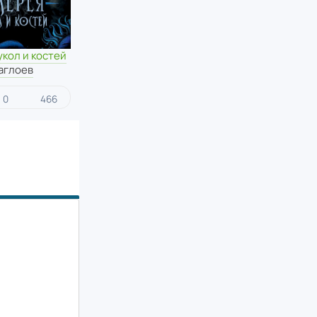
укол и костей
аглоев
0
466