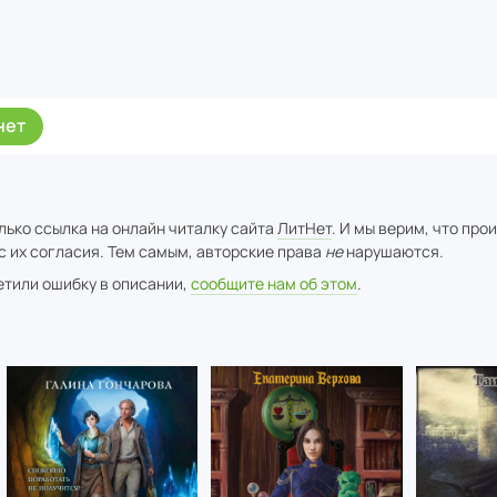
нет
лько ссылка на онлайн читалку сайта
ЛитНет
. И мы верим, что про
с их согласия. Тем самым, авторские права
не
нарушаются.
метили ошибку в описании,
сообщите нам об этом
.