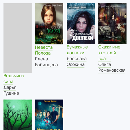
Бумажные
Скажи мне,
Невеста
доспехи
кто твой
Полоза
Ярослава
враг...
Елена
Осокина
Ольга
Бабинцева
Романовская
Ведьмина
сила
Дарья
Гущина