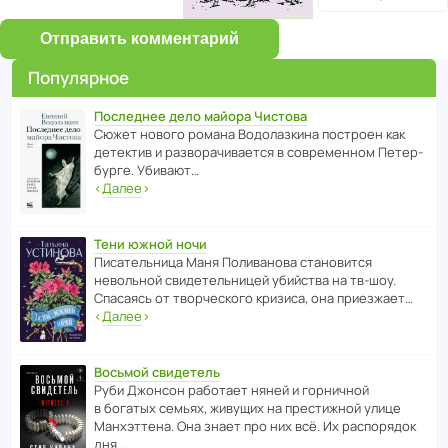
Отправить комментарий
Популярное
Последнее дело майора Чистова
Сюжет нового романа Водо­ла­з­кина пост­роен как
дете­ктив и разво­ра­чи­ва­ется в совре­менном Пете­р­
бурге. Убивают…
‹
Далее
›
Тени южной ночи
Писа­тель­ница Маня Поли­ва­нова стано­вится
невольной свиде­тель­ницей убийства на тв-шоу.
Спасаясь от твор­че­с­кого кризиса, она приезжает…
‹
Далее
›
Восьмой свидетель
Руби Джонсон рабо­тает няней и горни­чной
в богатых семьях, живущих на прес­ти­жной улице
Манх­эт­тена. Она знает про них всё. Их распо­рядок
дня…