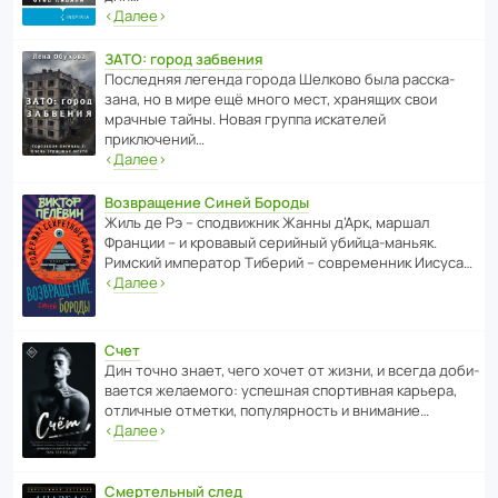
‹
Далее
›
ЗАТО: город забвения
После­дняя легенда города Шелково была расска­
зана, но в мире ещё много мест, хранящих свои
мрачные тайны. Новая группа иска­телей
приключений…
‹
Далее
›
Возвращение Синей Бороды
Жиль де Рэ – спод­ви­жник Жанны д’Арк, маршал
Франции – и кровавый серийный убийца-маньяк.
Римский импе­ратор Тиберий – совре­менник Иисуса…
‹
Далее
›
Счет
Дин точно знает, чего хочет от жизни, и всегда доби­
ва­ется жела­е­мого: успе­шная спор­ти­вная карьера,
отли­чные отметки, попу­ля­р­ность и внимание…
‹
Далее
›
Смертельный след