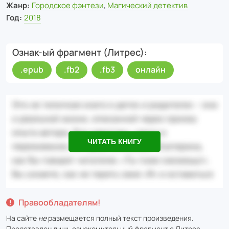
Жанр:
Городское фэнтези
,
Магический детектив
Год:
2018
Ознак-ый фрагмент (Литрес)
.epub
.fb2
.fb3
онлайн
ЧИТАТЬ КНИГУ
Правообладателям!
На сайте
не
размещается полный текст произведения.
Представлен лишь ознакомительный фрагмент с
Литрес