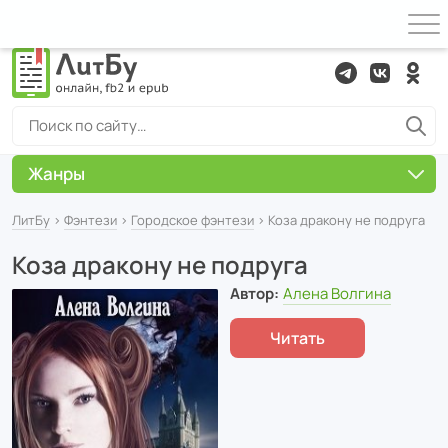
Жанры
ЛитБу
›
Фэнтези
›
Городское фэнтези
› Коза дракону не подруга
Коза дракону не подруга
Автор:
Алена Волгина
Читать