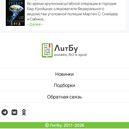
Во время круп­но­мас­ш­та­бной операции в городке
Бад‑Крой­цнах следо­ва­тели Феде­раль­ного
ведомства уголо­вной полиции Мартен С. Снейдер
и Сабина…
‹
Далее
›
Новинки
Подборки
Обратная связь
ⓒ ЛитБу, 2017–2026