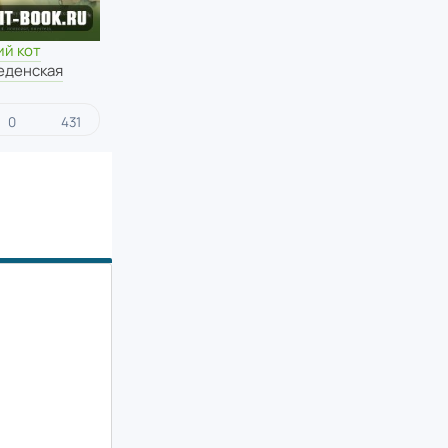
ий кот
еденская
0
431