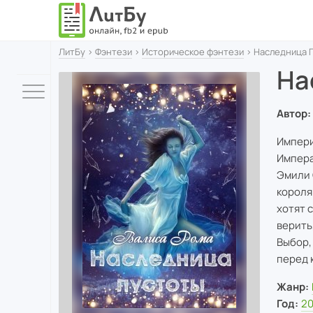
ЛитБу
›
Фэнтези
›
Историческое фэнтези
› Наследница 
На
Автор:
Импери
Импера
Эмили 
короля
хотят 
верить
Выбор,
перед 
Жанр:
Год:
20