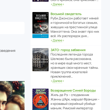
‹
Далее
›
Восьмой свидетель
Руби Джонсон рабо­тает няней
и горни­чной в богатых семьях,
живущих на прес­ти­жной улице
Манх­эт­тена. Она знает про них
всё. Их распо­рядок дня…
‹
Далее
›
ЗАТО: город забвения
изведения
После­дняя легенда города
Шелково была расска­зана,
но в мире ещё много мест,
хранящих свои мрачные тайны.
Новая группа иска­телей
приключений…
‹
Далее
›
Возвращение Синей Бороды
Жиль де Рэ – спод­ви­жник
Жанны д’Арк, маршал Франции –
и кровавый серийный убийца-
маньяк. Римский импе­ратор