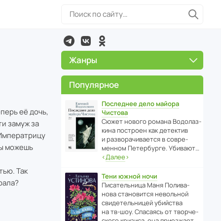
Жанры
Популярное
Последнее дело майора
перь её дочь,
Чистова
Сюжет нового романа Водо­ла­з­
и замуж за
кина пост­роен как дете­ктив
 Императрицу
и разво­ра­чи­ва­ется в совре­
ты можешь
менном Пете­р­бурге. Убивают…
‹
Далее
›
тью. Так
Тени южной ночи
рала?
Писа­тель­ница Маня Поли­ва­
нова стано­вится невольной
свиде­тель­ницей убийства
на тв-шоу. Спасаясь от твор­че­
с­кого кризиса, она приезжает…