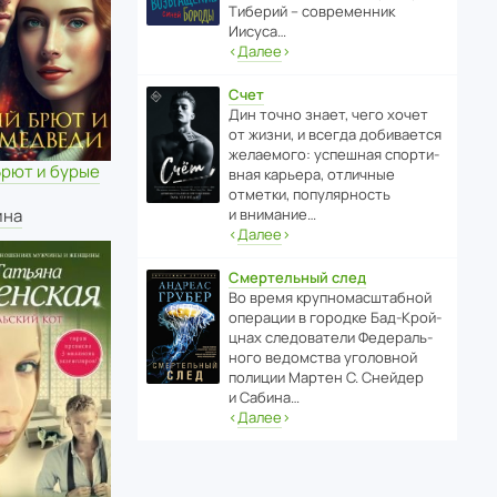
Тиберий – совре­менник
Иисуса…
‹
Далее
›
Счет
Дин точно знает, чего хочет
от жизни, и всегда доби­ва­ется
жела­е­мого: успе­шная спор­ти­
Брют и бурые
вная карьера, отли­чные
отметки, попу­ля­р­ность
ина
и внимание…
‹
Далее
›
Смертельный след
Во время круп­но­мас­ш­та­бной
операции в городке Бад‑Крой­
цнах следо­ва­тели Феде­раль­
ного ведомства уголо­вной
полиции Мартен С. Снейдер
и Сабина…
‹
Далее
›