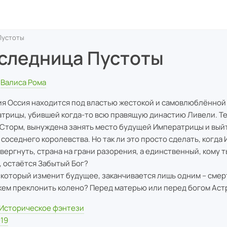
Пустоты
следница Пустоты
Валиса Рома
я Оссия находится под властью жестокой и самовлюблённой
трицы, убившей когда-то всю правящую династию Ливели. Те
Сторм, вынуждена занять место будущей Императрицы и выйт
 соседнего королевства. Но так ли это просто сделать, когда
свергнуть, страна на грани разорения, а единственный, кому 
, остаётся Забытый Бог?
 который изменит будущее, заканчивается лишь одним – смер
кем преклонить колено? Перед матерью или перед богом Аст
Историческое фэнтези
19