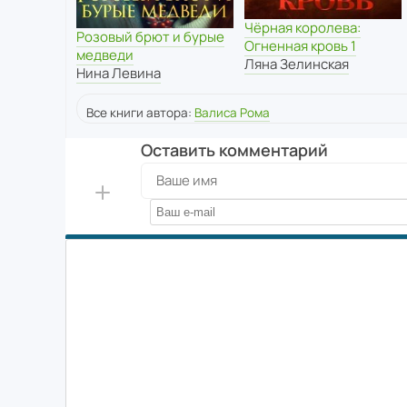
Чёрная королева:
Розовый брют и бурые
Огненная кровь 1
медведи
Ляна Зелинская
Нина Левина
Все книги автора:
Валиса Рома
Оставить комментарий