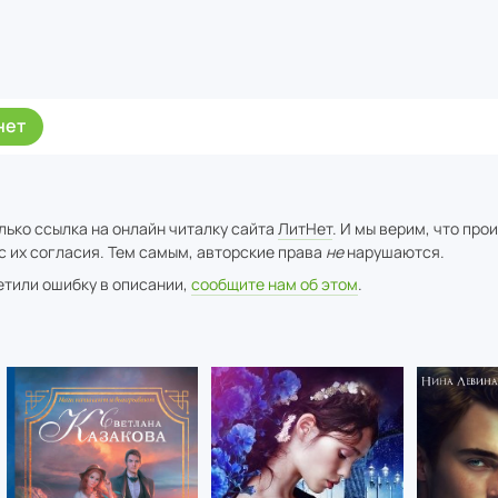
нет
лько ссылка на онлайн читалку сайта
ЛитНет
. И мы верим, что про
с их согласия. Тем самым, авторские права
не
нарушаются.
метили ошибку в описании,
сообщите нам об этом
.