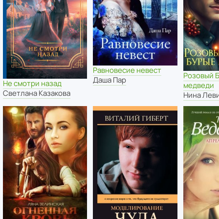
Равновесие невест
Розовый 
Даша Пар
Не смотри назад
медведи
Светлана Казакова
Нина Лев