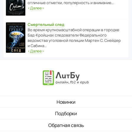
отли­чные отметки, попу­ля­р­ность и внимание…
‹
Далее
›
Смертельный след
Во время круп­но­мас­ш­та­бной операции в городке
Бад‑Крой­цнах следо­ва­тели Феде­раль­ного
ведомства уголо­вной полиции Мартен С. Снейдер
и Сабина…
‹
Далее
›
Новинки
Подборки
Обратная связь