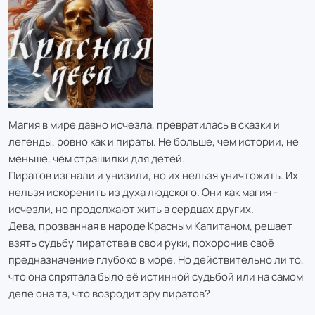
Магия в мире давно исчезла, превратилась в сказки и
легенды, ровно как и пираты. Не больше, чем истории, не
меньше, чем страшилки для детей.
Пиратов изгнали и унизили, но их нельзя уничтожить. Их
нельзя искоренить из духа людского. Они как магия -
исчезли, но продолжают жить в сердцах других.
Дева, прозванная в народе Красным Капитаном, решает
взять судьбу пиратства в свои руки, похоронив своё
предназначение глубоко в море. Но действительно ли то,
что она спрятала было её истинной судьбой или на самом
деле она та, что возродит эру пиратов?