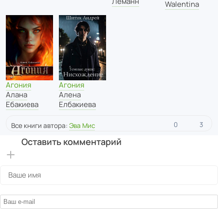
Леманн
Walentina
Агония
Агония
Алена
Алана
Елбакиева
Ебакиева
0
3
Все книги автора:
Эва Мис
Оставить комментарий