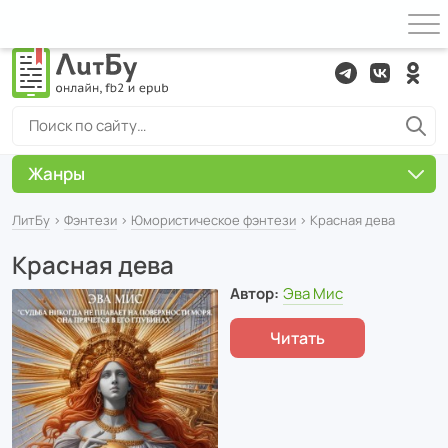
Жанры
ЛитБу
›
Фэнтези
›
Юмористическое фэнтези
› Красная дева
Красная дева
Автор:
Эва Мис
Читать