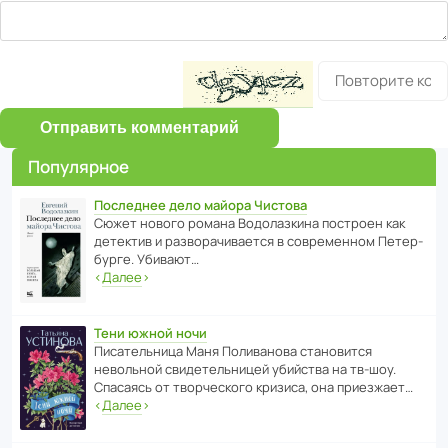
Отправить комментарий
Популярное
Последнее дело майора Чистова
Сюжет нового романа Водо­ла­з­кина пост­роен как
дете­ктив и разво­ра­чи­ва­ется в совре­менном Пете­р­
бурге. Убивают…
‹
Далее
›
Тени южной ночи
Писа­тель­ница Маня Поли­ва­нова стано­вится
невольной свиде­тель­ницей убийства на тв-шоу.
Спасаясь от твор­че­с­кого кризиса, она приезжает…
‹
Далее
›