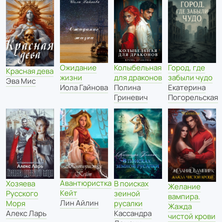
Ожидание
Колыбельная
Город, где
Красная дева
жизни
для драконов
забыли чудо
Эва Мис
Иола Гайнова
Полина
Екатерина
Гриневич
Погорельская
Авантюристка
Хозяева
В поисках
Желание
Кейт
Русского
зеиной
вампира.
Лин Айлин
Моря
русалки
Жажда
Алекс Ларь
Кассандра
чистой крови