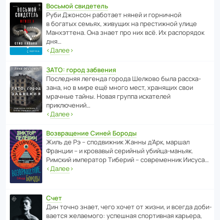
Восьмой свидетель
Руби Джонсон рабо­тает няней и горни­чной
в богатых семьях, живущих на прес­ти­жной улице
Манх­эт­тена. Она знает про них всё. Их распо­рядок
дня…
‹
Далее
›
ЗАТО: город забвения
После­дняя легенда города Шелково была расска­
зана, но в мире ещё много мест, хранящих свои
мрачные тайны. Новая группа иска­телей
приключений…
‹
Далее
›
Возвращение Синей Бороды
Жиль де Рэ – спод­ви­жник Жанны д’Арк, маршал
Франции – и кровавый серийный убийца-маньяк.
Римский импе­ратор Тиберий – совре­менник Иисуса…
‹
Далее
›
Счет
Дин точно знает, чего хочет от жизни, и всегда доби­
ва­ется жела­е­мого: успе­шная спор­ти­вная карьера,