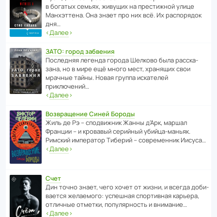
в богатых семьях, живущих на прес­ти­жной улице
Манх­эт­тена. Она знает про них всё. Их распо­рядок
дня…
‹
Далее
›
ЗАТО: город забвения
После­дняя легенда города Шелково была расска­
зана, но в мире ещё много мест, хранящих свои
мрачные тайны. Новая группа иска­телей
приключений…
‹
Далее
›
Возвращение Синей Бороды
Жиль де Рэ – спод­ви­жник Жанны д’Арк, маршал
Франции – и кровавый серийный убийца-маньяк.
Римский импе­ратор Тиберий – совре­менник Иисуса…
‹
Далее
›
Счет
Дин точно знает, чего хочет от жизни, и всегда доби­
ва­ется жела­е­мого: успе­шная спор­ти­вная карьера,
отли­чные отметки, попу­ля­р­ность и внимание…
‹
Далее
›