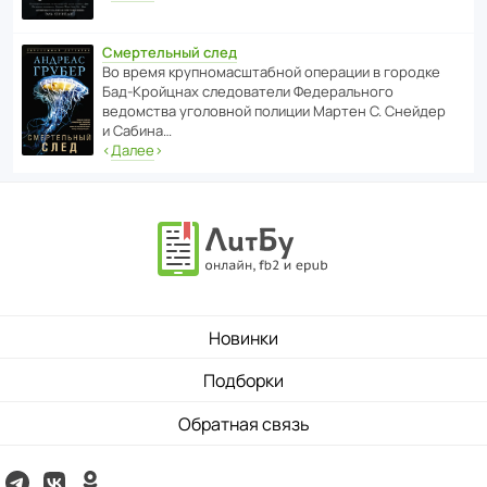
Смертельный след
Во время круп­но­мас­ш­та­бной операции в городке
Бад‑Крой­цнах следо­ва­тели Феде­раль­ного
ведомства уголо­вной полиции Мартен С. Снейдер
и Сабина…
‹
Далее
›
Новинки
Подборки
Обратная связь