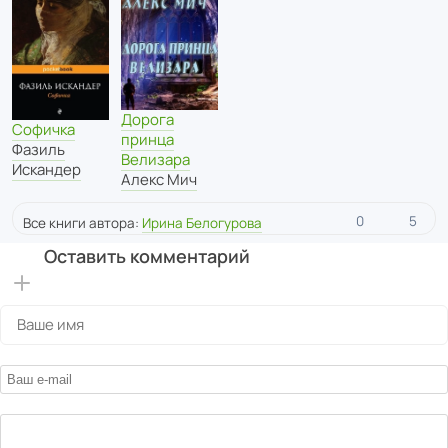
Дорога
Софичка
принца
Фазиль
Велизара
Искандер
Алекс Мич
0
5
Все книги автора:
Ирина Белогурова
Оставить комментарий