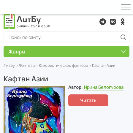
Жанры
ЛитБу
›
Фэнтези
›
Юмористическое фэнтези
› Кафтан Азии
Кафтан Азии
Автор:
Ирина Белогурова
Читать