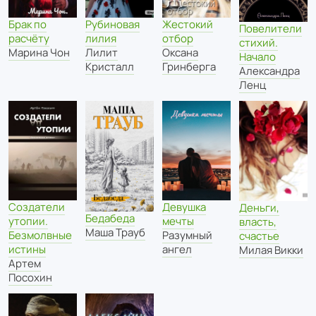
Брак по
Рубиновая
Жестокий
Повелители
расчёту
лилия
отбор
стихий.
Марина Чон
Лилит
Оксана
Начало
Кристалл
Гринберга
Александра
Ленц
Создатели
Девушка
Деньги,
Бедабеда
утопии.
мечты
власть,
Маша Трауб
Безмолвные
Разумный
счастье
истины
ангел
Милая Викки
Артем
Посохин