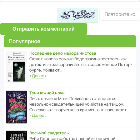
Отправить комментарий
Популярное
Последнее дело майора Чистова
Сюжет нового романа Водо­ла­з­кина пост­роен как
дете­ктив и разво­ра­чи­ва­ется в совре­менном Пете­р­
бурге. Убивают…
‹
Далее
›
Тени южной ночи
Писа­тель­ница Маня Поли­ва­нова стано­вится
невольной свиде­тель­ницей убийства на тв-шоу.
Спасаясь от твор­че­с­кого кризиса, она приезжает…
‹
Далее
›
Восьмой свидетель
Руби Джонсон рабо­тает няней и горни­чной