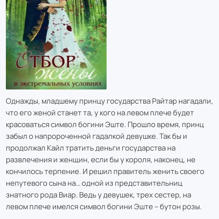
Однажды, младшему принцу государства Райтар нагадали,
что его женой станет та, у кого на левом плече будет
красоваться символ богини Эште. Прошло время, принц
забыл о напророченной гадалкой девушке. Так бы и
продолжал Кайл тратить деньги государства на
развлечения и женщин, если бы у короля, наконец, не
кончилось терпение. И решил правитель женить своего
непутевого сына на… одной из представительниц
знатного рода Виар. Ведь у девушек, трех сестер, на
левом плече имелся символ богини Эште – бутон розы.