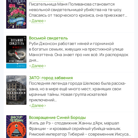
Писа­тель­ница Маня Поли­ва­нова стано­вится
невольной свиде­тель­ницей убийства на тв-шоу.
Спасаясь от твор­че­с­кого кризиса, она приезжает…
‹
Далее
›
Восьмой свидетель
Руби Джонсон рабо­тает няней и горни­чной
в богатых семьях, живущих на прес­ти­жной улице
Манх­эт­тена. Она знает про них всё. Их распо­рядок
дня…
‹
Далее
›
ЗАТО: город забвения
После­дняя легенда города Шелково была расска­
зана, но в мире ещё много мест, хранящих свои
мрачные тайны. Новая группа иска­телей
приключений…
‹
Далее
›
Возвращение Синей Бороды
Жиль де Рэ – спод­ви­жник Жанны д’Арк, маршал
Франции – и кровавый серийный убийца-маньяк.
Римский импе­ратор Тиберий – совре­менник Иисуса…