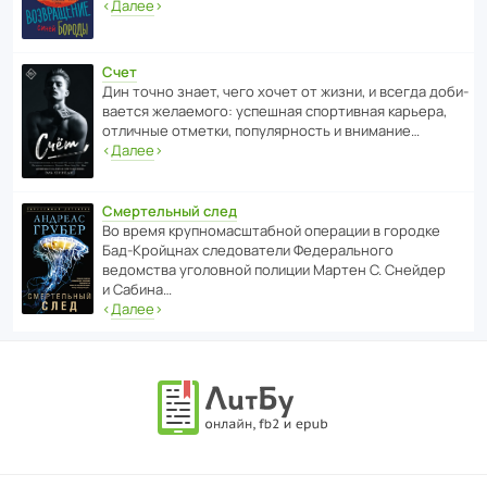
‹
Далее
›
Счет
Дин точно знает, чего хочет от жизни, и всегда доби­
ва­ется жела­е­мого: успе­шная спор­ти­вная карьера,
отли­чные отметки, попу­ля­р­ность и внимание…
‹
Далее
›
Смертельный след
Во время круп­но­мас­ш­та­бной операции в городке
Бад‑Крой­цнах следо­ва­тели Феде­раль­ного
ведомства уголо­вной полиции Мартен С. Снейдер
и Сабина…
‹
Далее
›