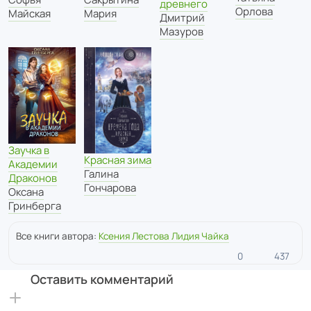
древнего
Орлова
Майская
Мария
Дмитрий
Мазуров
Заучка в
Красная зима
Академии
Галина
Драконов
Гончарова
Оксана
Гринберга
Все книги автора:
Ксения Лестова Лидия Чайка
0
437
Оставить комментарий