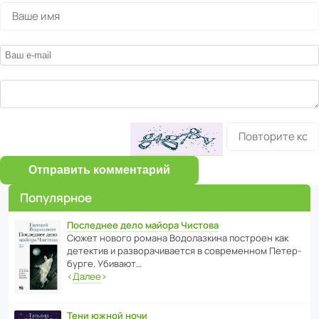
Отправить комментарий
Популярное
Последнее дело майора Чистова
Сюжет нового романа Водо­ла­з­кина пост­роен как
дете­ктив и разво­ра­чи­ва­ется в совре­менном Пете­р­
бурге. Убивают…
‹
Далее
›
Тени южной ночи