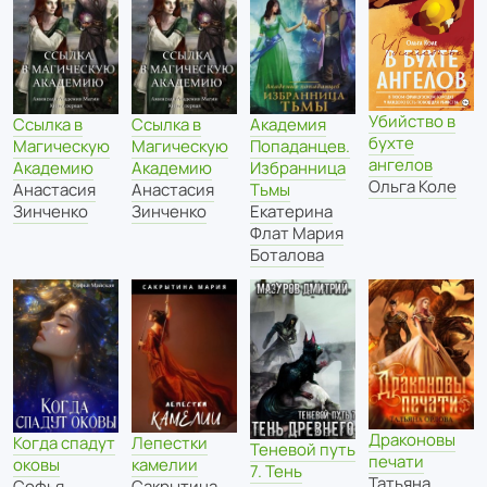
Убийство в
Академия
Ссылка в
Ссылка в
бухте
Попаданцев.
Магическую
Магическую
ангелов
Избранница
Академию
Академию
Ольга Коле
Тьмы
Анастасия
Анастасия
Екатерина
Зинченко
Зинченко
Флат Мария
Боталова
Драконовы
Когда спадут
Лепестки
Теневой путь
печати
оковы
камелии
7. Тень
Татьяна
Софья
Сакрытина