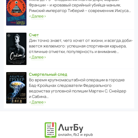
Франции – и кровавый серийный убийца-маньяк.
Римский импе­ратор Тиберий – совре­менник Иисуса…
‹
Далее
›
Счет
Дин точно знает, чего хочет от жизни, и всегда доби­
ва­ется жела­е­мого: успе­шная спор­ти­вная карьера,
отли­чные отметки, попу­ля­р­ность и внимание…
‹
Далее
›
Смертельный след
Во время круп­но­мас­ш­та­бной операции в городке
Бад‑Крой­цнах следо­ва­тели Феде­раль­ного
ведомства уголо­вной полиции Мартен С. Снейдер
и Сабина…
‹
Далее
›