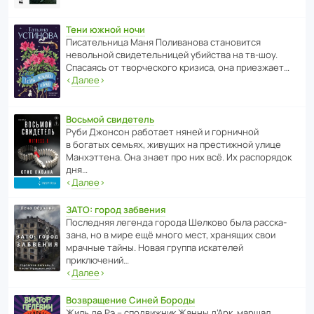
Тени южной ночи
Писа­тель­ница Маня Поли­ва­нова стано­вится
невольной свиде­тель­ницей убийства на тв-шоу.
Спасаясь от твор­че­с­кого кризиса, она приезжает…
‹
Далее
›
Восьмой свидетель
Руби Джонсон рабо­тает няней и горни­чной
в богатых семьях, живущих на прес­ти­жной улице
Манх­эт­тена. Она знает про них всё. Их распо­рядок
дня…
‹
Далее
›
ЗАТО: город забвения
После­дняя легенда города Шелково была расска­
зана, но в мире ещё много мест, хранящих свои
мрачные тайны. Новая группа иска­телей
приключений…
‹
Далее
›
Возвращение Синей Бороды
Жиль де Рэ – спод­ви­жник Жанны д’Арк, маршал