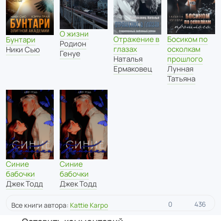
О жизни
Отражение в
Босиком по
Бунтари
Родион
глазах
осколкам
Ники Сью
Генуе
Наталья
прошлого
Ермаковец
Лунная
Татьяна
Синие
Синие
бабочки
бабочки
Джек Тодд
Джек Тодд
0
436
Все книги автора:
Kattie Karpo