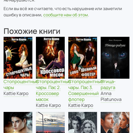
Если вы всё же считаете, что есть нарушение или заметили
ошибку в описании,
сообщите нам об этом
.
Похожие книги
Стопроцентные
Птица-
Стопроцентные
Стопроцентные
чары. Пас 2.
радуга
чары
чары. Пас 3.
Кроссовер
Anna
Kattie Karpo
Совершенный
масок
Platunova
флотер
Kattie Karpo
Kattie Karpo