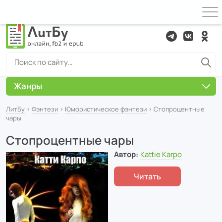
Жанры
ЛитБу
›
Фэнтези
›
Юмористическое фэнтези
› Стопроцентные
чары
Стопроцентные чары
Автор:
Kattie Karpo
Читать