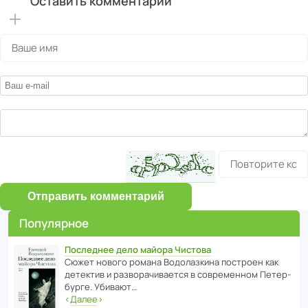
Оставить комментарий
Отправить комментарий
Популярное
Последнее дело майора Чистова
Сюжет нового романа Водо­ла­з­кина пост­роен как
дете­ктив и разво­ра­чи­ва­ется в совре­менном Пете­р­
бурге. Убивают…
‹
Далее
›