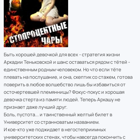
Быть хорошей девочкой для всех - стратегия жизни
Аркадии Теньковской и шанс оставаться рядом с тётей -
единственным родным человеком. Но что если тёте
плевать на послушание, и она, скептик со стажем, готова
поверить в любое волшебство лишь бы избавиться от
осточертевшей племянницы? Фокус-покус и хорошая
девочка стерта из памяти людей. Теперь Аркашу не
признает даже лучший друг.
Боль, пустота... и таинственный желтый билет в
Университет со странноватым названием.
И кое-кто уже поджидает в негостеприимных
университетских стенах, чтобы навсегда покончить с