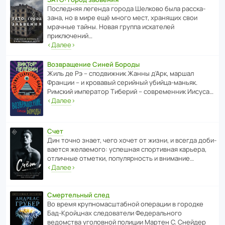
После­дняя легенда города Шелково была расска­
зана, но в мире ещё много мест, хранящих свои
мрачные тайны. Новая группа иска­телей
приключений…
‹
Далее
›
Возвращение Синей Бороды
Жиль де Рэ – спод­ви­жник Жанны д’Арк, маршал
Франции – и кровавый серийный убийца-маньяк.
Римский импе­ратор Тиберий – совре­менник Иисуса…
‹
Далее
›
Счет
Дин точно знает, чего хочет от жизни, и всегда доби­
ва­ется жела­е­мого: успе­шная спор­ти­вная карьера,
отли­чные отметки, попу­ля­р­ность и внимание…
‹
Далее
›
Смертельный след
Во время круп­но­мас­ш­та­бной операции в городке
Бад‑Крой­цнах следо­ва­тели Феде­раль­ного
ведомства уголо­вной полиции Мартен С. Снейдер