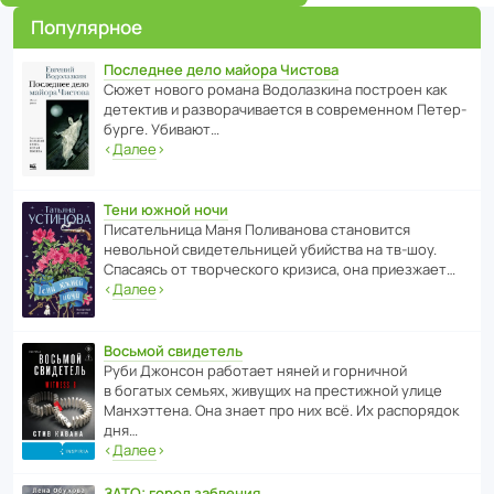
Популярное
Последнее дело майора Чистова
Сюжет нового романа Водо­ла­з­кина пост­роен как
дете­ктив и разво­ра­чи­ва­ется в совре­менном Пете­р­
бурге. Убивают…
‹
Далее
›
Тени южной ночи
Писа­тель­ница Маня Поли­ва­нова стано­вится
невольной свиде­тель­ницей убийства на тв-шоу.
Спасаясь от твор­че­с­кого кризиса, она приезжает…
‹
Далее
›
Восьмой свидетель
Руби Джонсон рабо­тает няней и горни­чной
в богатых семьях, живущих на прес­ти­жной улице
Манх­эт­тена. Она знает про них всё. Их распо­рядок
дня…
‹
Далее
›
ЗАТО: город забвения