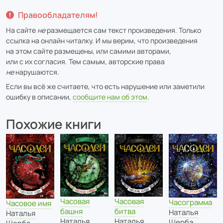
Правообладателям!
На сайте
не
размещается сам текст произведения. Только
ссылка на онлайн читалку. И мы верим, что произведения
на этом сайте размещены, или самими авторами,
или с их согласия. Тем самым, авторские права
не
нарушаются.
Если вы всё же считаете, что есть нарушение или заметили
ошибку в описании,
сообщите нам об этом
.
Похожие книги
Часовая
Часовая
Часограмма
Часовое имя
битва
башня
Наталья
Наталья
Наталья
Наталья
Щерба