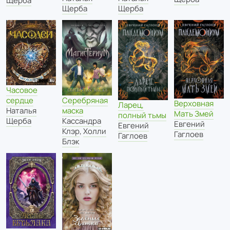
Щерба
Щерба
Щерба
Часовое
Серебряная
сердце
Верховная
Ларец,
маска
Наталья
Мать Змей
полный тьмы
Кассандра
Щерба
Евгений
Евгений
Клэр
,
Холли
Гаглоев
Гаглоев
Блэк