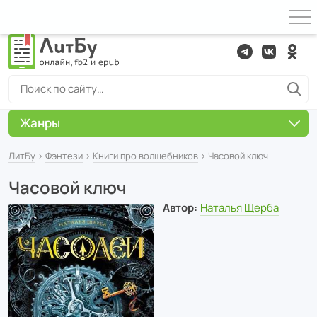
Жанры
ЛитБу
›
Фэнтези
›
Книги про волшебников
› Часовой ключ
Часовой ключ
Автор:
Наталья Щерба