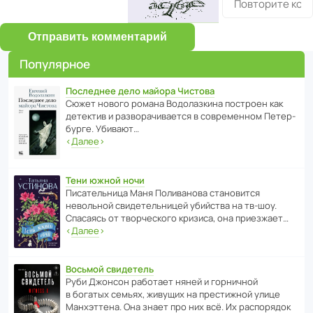
Отправить комментарий
Популярное
Последнее дело майора Чистова
Сюжет нового романа Водо­ла­з­кина пост­роен как
дете­ктив и разво­ра­чи­ва­ется в совре­менном Пете­р­
бурге. Убивают…
‹
Далее
›
Тени южной ночи
Писа­тель­ница Маня Поли­ва­нова стано­вится
невольной свиде­тель­ницей убийства на тв-шоу.
Спасаясь от твор­че­с­кого кризиса, она приезжает…
‹
Далее
›
Восьмой свидетель
Руби Джонсон рабо­тает няней и горни­чной
в богатых семьях, живущих на прес­ти­жной улице
Манх­эт­тена. Она знает про них всё. Их распо­рядок