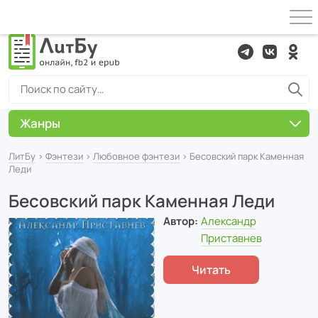
Жанры
ЛитБу
›
Фэнтези
›
Любовное фэнтези
› Бесовский парк Каменная
Леди
Бесовский парк Каменная Леди
Автор:
Александр
Приставнев
Читать