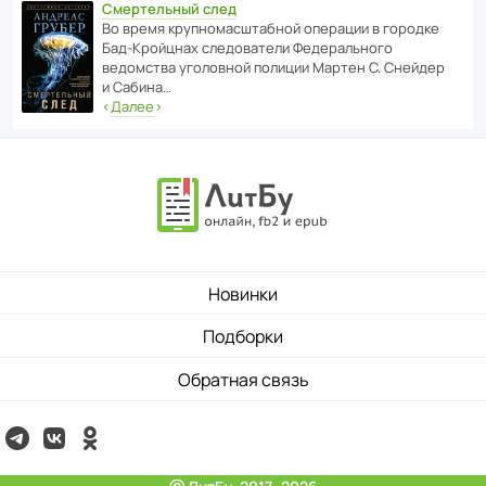
Смертельный след
Во время круп­но­мас­ш­та­бной операции в городке
Бад‑Крой­цнах следо­ва­тели Феде­раль­ного
ведомства уголо­вной полиции Мартен С. Снейдер
и Сабина…
‹
Далее
›
Новинки
Подборки
Обратная связь