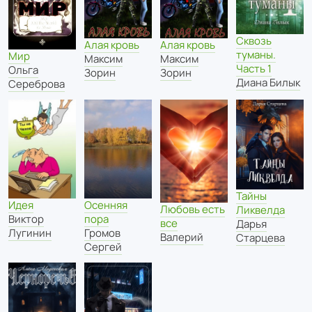
Сквозь
Алая кровь
Алая кровь
туманы.
Мир
Максим
Максим
Часть 1
Ольга
Зорин
Зорин
Диана Билык
Сереброва
Тайны
Идея
Осенняя
Любовь есть
Ликвелда
Виктор
пора
все
Дарья
Лугинин
Громов
Валерий
Старцева
Сергей