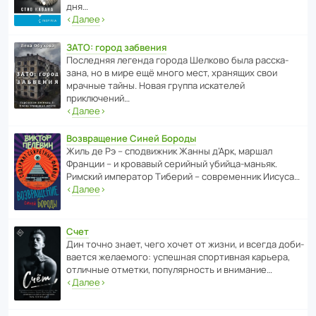
дня…
‹
Далее
›
ЗАТО: город забвения
После­дняя легенда города Шелково была расска­
зана, но в мире ещё много мест, хранящих свои
мрачные тайны. Новая группа иска­телей
приключений…
‹
Далее
›
Возвращение Синей Бороды
Жиль де Рэ – спод­ви­жник Жанны д’Арк, маршал
Франции – и кровавый серийный убийца-маньяк.
Римский импе­ратор Тиберий – совре­менник Иисуса…
‹
Далее
›
Счет
Дин точно знает, чего хочет от жизни, и всегда доби­
ва­ется жела­е­мого: успе­шная спор­ти­вная карьера,
отли­чные отметки, попу­ля­р­ность и внимание…
‹
Далее
›