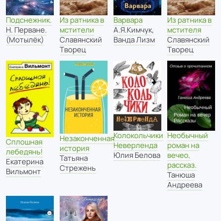
Варвара
Подснежник.
Из ратника в
Из ратника в
А.Я.Кимчук
,
Н. Перване.
мстители
мстителя
Ванда Лизм
(Мотылёк)
Славянский
Славянский
Творец
Творец
Колокольчики
Необычный
Незаконченная
Сплошная
Неверленда
роман на
история
лебедянь!
Юлия Белова
вечео,
Татьяна
Екатерина
рассказ.
Стрежень
Вильмонт
Танюша
Андреева