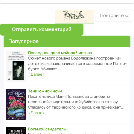
Отправить комментарий
Популярное
Последнее дело майора Чистова
Сюжет нового романа Водо­ла­з­кина пост­роен как
дете­ктив и разво­ра­чи­ва­ется в совре­менном Пете­р­
бурге. Убивают…
‹
Далее
›
Тени южной ночи
Писа­тель­ница Маня Поли­ва­нова стано­вится
невольной свиде­тель­ницей убийства на тв-шоу.
Спасаясь от твор­че­с­кого кризиса, она приезжает…
‹
Далее
›
Восьмой свидетель