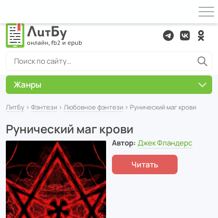
Жанры
ЛитБу
›
Фэнтези
›
Любовное фэнтези
› Рунический маг крови
Рунический маг крови
Автор:
Джек Фландерс
Читать