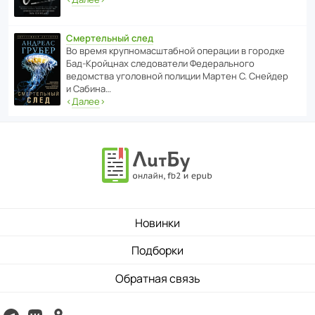
Смертельный след
Во время круп­но­мас­ш­та­бной операции в городке
Бад‑Крой­цнах следо­ва­тели Феде­раль­ного
ведомства уголо­вной полиции Мартен С. Снейдер
и Сабина…
‹
Далее
›
Новинки
Подборки
Обратная связь