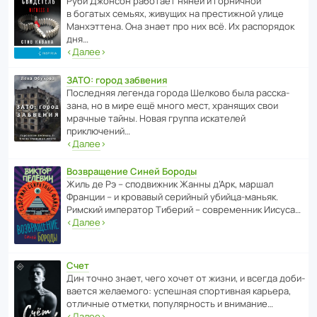
Руби Джонсон рабо­тает няней и горни­чной
в богатых семьях, живущих на прес­ти­жной улице
Манх­эт­тена. Она знает про них всё. Их распо­рядок
дня…
‹
Далее
›
ЗАТО: город забвения
После­дняя легенда города Шелково была расска­
зана, но в мире ещё много мест, хранящих свои
мрачные тайны. Новая группа иска­телей
приключений…
‹
Далее
›
Возвращение Синей Бороды
Жиль де Рэ – спод­ви­жник Жанны д’Арк, маршал
Франции – и кровавый серийный убийца-маньяк.
Римский импе­ратор Тиберий – совре­менник Иисуса…
‹
Далее
›
Счет
Дин точно знает, чего хочет от жизни, и всегда доби­
ва­ется жела­е­мого: успе­шная спор­ти­вная карьера,
отли­чные отметки, попу­ля­р­ность и внимание…
‹
Далее
›