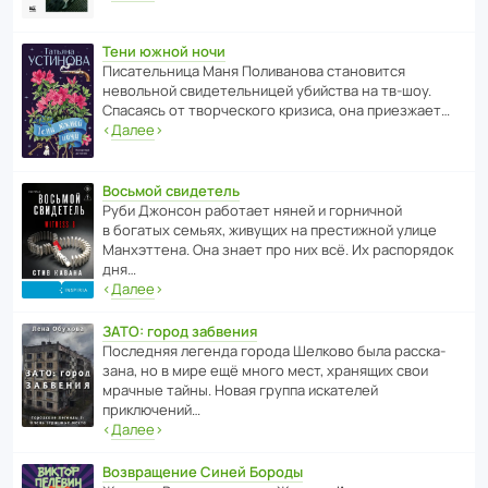
Тени южной ночи
Писа­тель­ница Маня Поли­ва­нова стано­вится
невольной свиде­тель­ницей убийства на тв-шоу.
Спасаясь от твор­че­с­кого кризиса, она приезжает…
‹
Далее
›
Восьмой свидетель
Руби Джонсон рабо­тает няней и горни­чной
в богатых семьях, живущих на прес­ти­жной улице
Манх­эт­тена. Она знает про них всё. Их распо­рядок
дня…
‹
Далее
›
ЗАТО: город забвения
После­дняя легенда города Шелково была расска­
зана, но в мире ещё много мест, хранящих свои
мрачные тайны. Новая группа иска­телей
приключений…
‹
Далее
›
Возвращение Синей Бороды