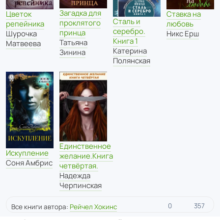
Загадка для
Ставка на
Цветок
Сталь и
проклятого
любовь
репейника
серебро.
принца
Никс Ерш
Шурочка
Книга 1
Татьяна
Матвеева
Катерина
Зинина
Полянская
Единственное
Искупление
желание.Книга
Соня Амбрис
четвёртая.
Надежда
Черпинская
0
357
Все книги автора:
Рейчел Хокинс