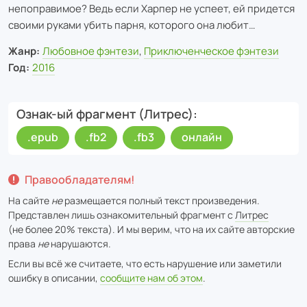
непоправимое? Ведь если Харпер не успеет, ей придется
своими руками убить парня, которого она любит…
Жанр:
Любовное фэнтези
,
Приключенческое фэнтези
Год:
2016
Ознак-ый фрагмент (Литрес)
.epub
.fb2
.fb3
онлайн
Правообладателям!
На сайте
не
размещается полный текст произведения.
Представлен лишь ознакомительный фрагмент с
Литрес
(не более 20% текста). И мы верим, что на их сайте авторские
права
не
нарушаются.
Если вы всё же считаете, что есть нарушение или заметили
ошибку в описании,
сообщите нам об этом
.