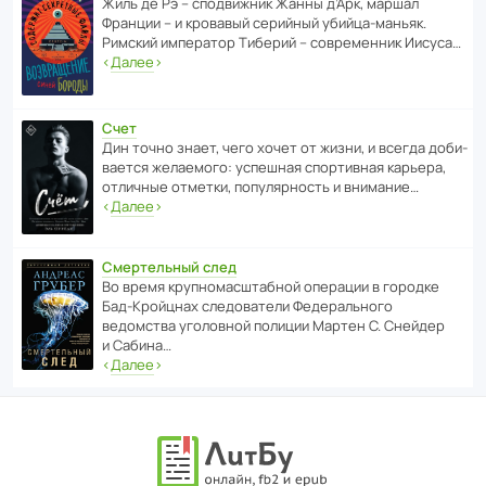
Жиль де Рэ – спод­ви­жник Жанны д’Арк, маршал
Франции – и кровавый серийный убийца-маньяк.
Римский импе­ратор Тиберий – совре­менник Иисуса…
‹
Далее
›
Счет
Дин точно знает, чего хочет от жизни, и всегда доби­
ва­ется жела­е­мого: успе­шная спор­ти­вная карьера,
отли­чные отметки, попу­ля­р­ность и внимание…
‹
Далее
›
Смертельный след
Во время круп­но­мас­ш­та­бной операции в городке
Бад‑Крой­цнах следо­ва­тели Феде­раль­ного
ведомства уголо­вной полиции Мартен С. Снейдер
и Сабина…
‹
Далее
›