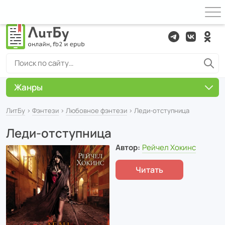
Жанры
ЛитБу
›
Фэнтези
›
Любовное фэнтези
› Леди-отступница
Леди-отступница
Автор:
Рейчел Хокинс
Читать