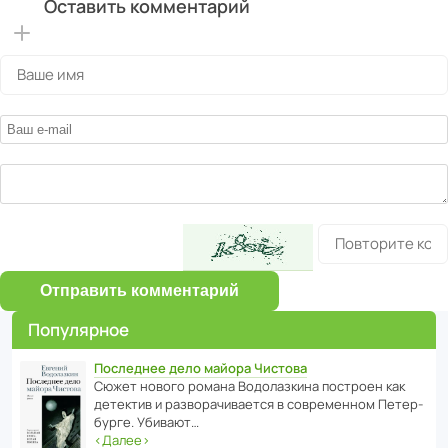
Оставить комментарий
Отправить комментарий
Популярное
Последнее дело майора Чистова
Сюжет нового романа Водо­ла­з­кина пост­роен как
дете­ктив и разво­ра­чи­ва­ется в совре­менном Пете­р­
бурге. Убивают…
‹
Далее
›