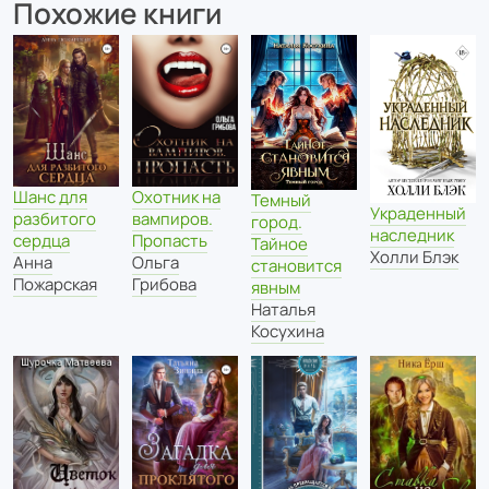
Похожие книги
Шанс для
Охотник на
Темный
Украденный
разбитого
вампиров.
город.
наследник
сердца
Пропасть
Тайное
Холли Блэк
Анна
Ольга
становится
Пожарская
Грибова
явным
Наталья
Косухина