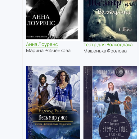
Анна Лоуренс
Театр для Волкодлака
Марина Рябченкова
Машенька Фролова