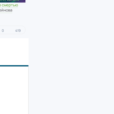
о смертью
ейнова
0
419