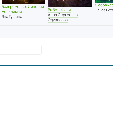
Любовь с
Безвременье. Империя
Выбор Ксари
Ольга Гус
Невидимых
Анна Сергеевна
Яна Гущина
Одувалова