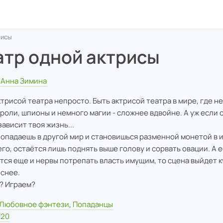
рисы
атр одной актрисы
Анна Зимина
ктрисой театра непросто. Быть актрисой театра в мире, где не
ороли, шпионы и немного магии - сложнее вдвойне. А уж если
зависит твоя жизнь...
попадаешь в другой мир и становишься разменной монетой в 
его, остаётся лишь поднять выше голову и сорвать овации. А 
тся еще и нервы потрепать власть имущим, то сцена выйдет к
снее.
о? Играем?
Любовное фэнтези
,
Попаданцы
020