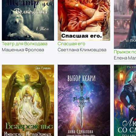
Театр для Волкодава
Спасшая его
Машенька Фролова
Светлана Климовцова
Прыжок п
Елена Ма