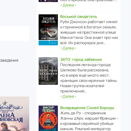
‹
Далее
›
Восьмой свидетель
Руби Джонсон рабо­тает няней
и горни­чной в богатых семьях,
живущих на прес­ти­жной улице
Манх­эт­тена. Она знает про них
всё. Их распо­рядок дня…
‹
Далее
›
ЗАТО: город забвения
изведения
После­дняя легенда города
Шелково была расска­зана,
но в мире ещё много мест,
хранящих свои мрачные тайны.
Новая группа иска­телей
приключений…
‹
Далее
›
Возвращение Синей Бороды
Жиль де Рэ – спод­ви­жник
Жанны д’Арк, маршал Франции –
и кровавый серийный убийца-
маньяк. Римский импе­ратор