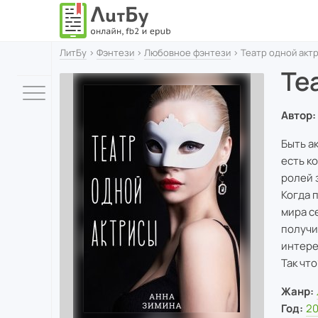
ЛитБу
›
Фэнтези
›
Любовное фэнтези
› Театр одной акт
Те
Автор:
Быть а
есть к
ролей 
Когда 
мира с
получи
интере
Так чт
Жанр:
Год:
2