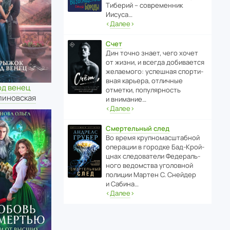
Тиберий – совре­менник
Иисуса…
‹
Далее
›
Счет
Дин точно знает, чего хочет
от жизни, и всегда доби­ва­ется
жела­е­мого: успе­шная спор­ти­
вная карьера, отли­чные
од венец
отметки, попу­ля­р­ность
линовская
и внимание…
‹
Далее
›
Смертельный след
Во время круп­но­мас­ш­та­бной
операции в городке Бад‑Крой­
цнах следо­ва­тели Феде­раль­
ного ведомства уголо­вной
полиции Мартен С. Снейдер
и Сабина…
‹
Далее
›