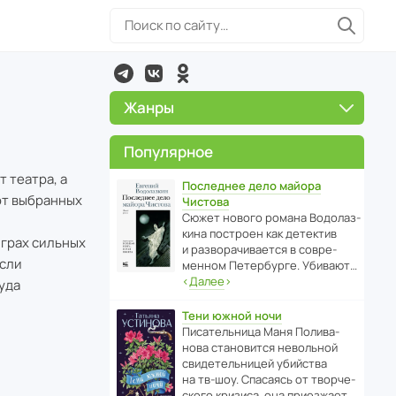
Жанры
Популярное
т театра, а
Последнее дело майора
 от выбранных
Чистова
Сюжет нового романа Водо­ла­з­
кина пост­роен как дете­ктив
играх сильных
и разво­ра­чи­ва­ется в совре­
если
менном Пете­р­бурге. Убивают…
‹
Далее
›
уда
Тени южной ночи
Писа­тель­ница Маня Поли­ва­
нова стано­вится невольной
свиде­тель­ницей убийства
на тв-шоу. Спасаясь от твор­че­
с­кого кризиса, она приезжает…