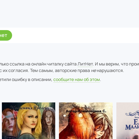
нет
лько ссылка на онлайн читалку сайта
ЛитНет
. И мы верим, что про
с их согласия. Тем самым, авторские права
не
нарушаются.
метили ошибку в описании,
сообщите нам об этом
.