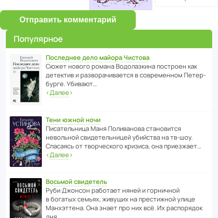
Отправить комментарий
Популярное
Последнее дело майора Чистова
Сюжет нового романа Водо­ла­з­кина пост­роен как
дете­ктив и разво­ра­чи­ва­ется в совре­менном Пете­р­
бурге. Убивают…
‹
Далее
›
Тени южной ночи
Писа­тель­ница Маня Поли­ва­нова стано­вится
невольной свиде­тель­ницей убийства на тв-шоу.
Спасаясь от твор­че­с­кого кризиса, она приезжает…
‹
Далее
›
Восьмой свидетель
Руби Джонсон рабо­тает няней и горни­чной
в богатых семьях, живущих на прес­ти­жной улице
Манх­эт­тена. Она знает про них всё. Их распо­рядок
дня…