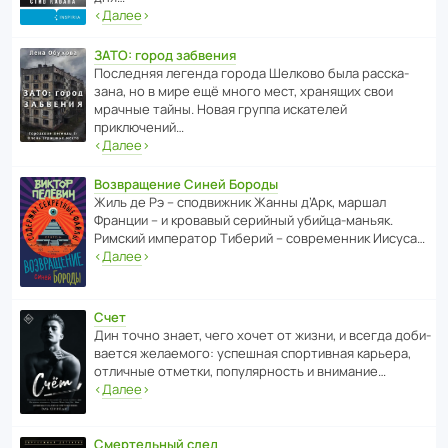
‹
Далее
›
ЗАТО: город забвения
После­дняя легенда города Шелково была расска­
зана, но в мире ещё много мест, хранящих свои
мрачные тайны. Новая группа иска­телей
приключений…
‹
Далее
›
Возвращение Синей Бороды
Жиль де Рэ – спод­ви­жник Жанны д’Арк, маршал
Франции – и кровавый серийный убийца-маньяк.
Римский импе­ратор Тиберий – совре­менник Иисуса…
‹
Далее
›
Счет
Дин точно знает, чего хочет от жизни, и всегда доби­
ва­ется жела­е­мого: успе­шная спор­ти­вная карьера,
отли­чные отметки, попу­ля­р­ность и внимание…
‹
Далее
›
Смертельный след