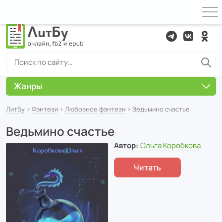
Жанры
ЛитБу
›
Фэнтези
›
Любовное фэнтези
› Ведьмино счастье
Ведьмино счастье
Автор:
Ольга Коробкова
Читать