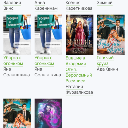
Валерия
Анна
Зимний
Ксения
Винс
Каренинам
Каретникова
Уборка с
Уборка с
Горячий
Бывшие в
огоньком
огоньком
круиз
Академии
Яна
Яна
Ада Квинн
Огня.
Солнышкина
Солнышкина
Вероломный
Василиск
Наталия
Журавликова