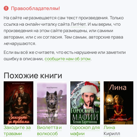
Правообладателям!
На сайте
не
размещается сам текст произведения. Только
ссылка на онлайн читалку сайта
ЛитНет
. И мы верим, что
произведения на этом сайте размещены, или самими
авторами, или с их согласия. Тем самым, авторские права
не
нарушаются.
Если вы всё же считаете, что есть нарушение или заметили
ошибку в описании,
сообщите нам об этом
.
Похожие книги
Заходите за
Виолетта и
Лина
Гороскоп для
травами
волкособ
Кирилл
мафии