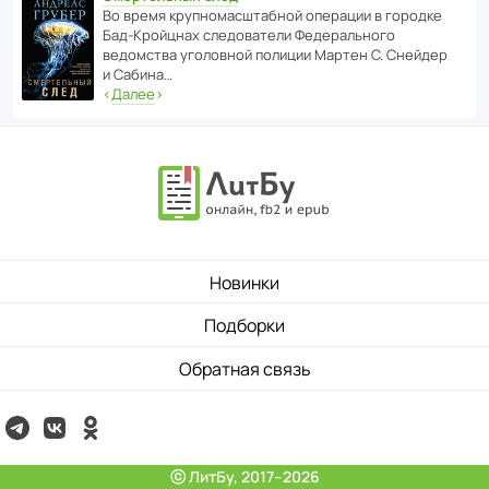
Во время круп­но­мас­ш­та­бной операции в городке
Бад‑Крой­цнах следо­ва­тели Феде­раль­ного
ведомства уголо­вной полиции Мартен С. Снейдер
и Сабина…
‹
Далее
›
Новинки
Подборки
Обратная связь
ⓒ ЛитБу, 2017–2026