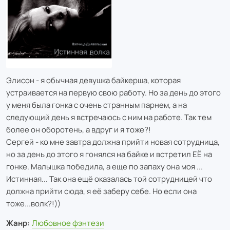
Элисон - я обычная девушка байкерша, которая
устраивается на первую свою работу. Но за день до этого
у меня была гонка с очень странным парнем, а на
следующий день я встречаюсь с ним на работе. Так тем
более он оборотень, а вдруг и я тоже?!
Сергей - ко мне завтра должна прийти новая сотрудница,
но за день до этого я гонялся на байке и встретил ЕЁ на
гонке. Малышка победила, а еще по запаху она моя ...
Истинная... Так она ещё оказалась той сотрудницей что
должна прийти сюда, я её заберу себе. Но если она
тоже...волк?!))
Жанр:
Любовное фэнтези