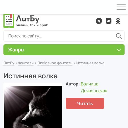
Жанры
ЛитБу
›
Фэнтези
›
Любовное фэнтези
› Истинная волка
Истинная волка
Автор:
Волчица
Дьявольская
Читать