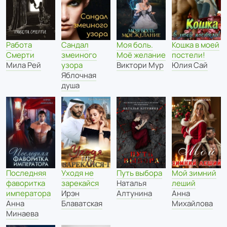
Работа
Сандал
Моя боль.
Кошка в моей
Смерти
змеиного
Моё желание
постели!
Мила Рей
узора
Виктори Мур
Юлия Сай
Яблочная
душа
Путь выбора
Мой зимний
Последняя
Уходя не
Наталья
леший
фаворитка
зарекайся
Алтунина
Анна
императора
Ирэн
Михайлова
Анна
Блаватская
Минаева