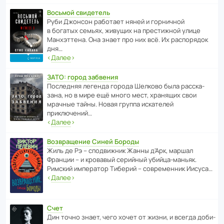
Восьмой свидетель
Руби Джонсон рабо­тает няней и горни­чной
в богатых семьях, живущих на прес­ти­жной улице
Манх­эт­тена. Она знает про них всё. Их распо­рядок
дня…
‹
Далее
›
ЗАТО: город забвения
После­дняя легенда города Шелково была расска­
зана, но в мире ещё много мест, хранящих свои
мрачные тайны. Новая группа иска­телей
приключений…
‹
Далее
›
Возвращение Синей Бороды
Жиль де Рэ – спод­ви­жник Жанны д’Арк, маршал
Франции – и кровавый серийный убийца-маньяк.
Римский импе­ратор Тиберий – совре­менник Иисуса…
‹
Далее
›
Счет
Дин точно знает, чего хочет от жизни, и всегда доби­