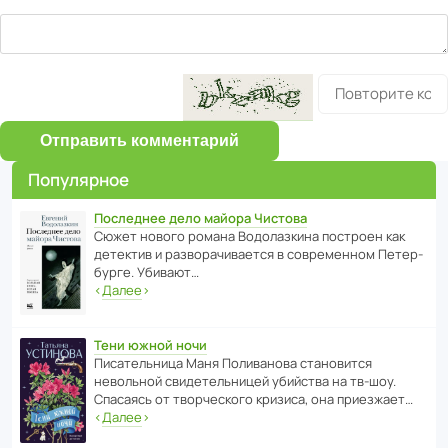
Отправить комментарий
Популярное
Последнее дело майора Чистова
Сюжет нового романа Водо­ла­з­кина пост­роен как
дете­ктив и разво­ра­чи­ва­ется в совре­менном Пете­р­
бурге. Убивают…
‹
Далее
›
Тени южной ночи
Писа­тель­ница Маня Поли­ва­нова стано­вится
невольной свиде­тель­ницей убийства на тв-шоу.
Спасаясь от твор­че­с­кого кризиса, она приезжает…
‹
Далее
›