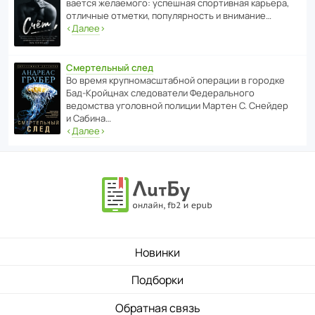
ва­ется жела­е­мого: успе­шная спор­ти­вная карьера,
отли­чные отметки, попу­ля­р­ность и внимание…
‹
Далее
›
Смертельный след
Во время круп­но­мас­ш­та­бной операции в городке
Бад‑Крой­цнах следо­ва­тели Феде­раль­ного
ведомства уголо­вной полиции Мартен С. Снейдер
и Сабина…
‹
Далее
›
Новинки
Подборки
Обратная связь