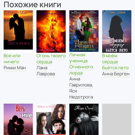
Похожие книги
Личная
Все или
Огонь твоего
В моём
ученица
ничего
сердца
сердце
Огненного
Рикки Ман
Лана
бьётся лето
лорда
Лаврова
Анна Берген
Анна
Гаврилова
,
Яся
Недотрога