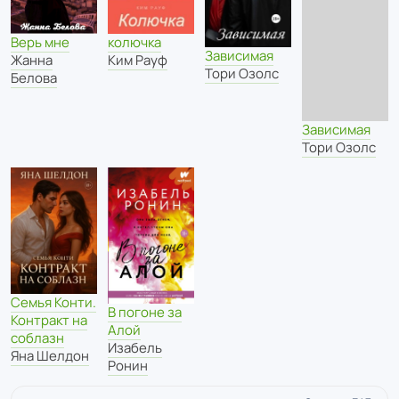
Верь мне
колючка
Зависимая
Жанна
Ким Рауф
Тори Озолс
Белова
Зависимая
Тори Озолс
Семья Конти.
В погоне за
Контракт на
Алой
соблазн
Изабель
Яна Шелдон
Ронин