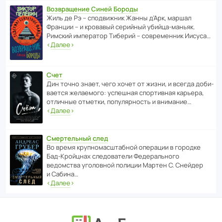
Возвращение Синей Бороды
Жиль де Рэ – спод­ви­жник Жанны д’Арк, маршал
Франции – и кровавый серийный убийца-маньяк.
Римский импе­ратор Тиберий – совре­менник Иисуса…
‹
Далее
›
Счет
Дин точно знает, чего хочет от жизни, и всегда доби­
ва­ется жела­е­мого: успе­шная спор­ти­вная карьера,
отли­чные отметки, попу­ля­р­ность и внимание…
‹
Далее
›
Смертельный след
Во время круп­но­мас­ш­та­бной операции в городке
Бад‑Крой­цнах следо­ва­тели Феде­раль­ного
ведомства уголо­вной полиции Мартен С. Снейдер
и Сабина…
‹
Далее
›