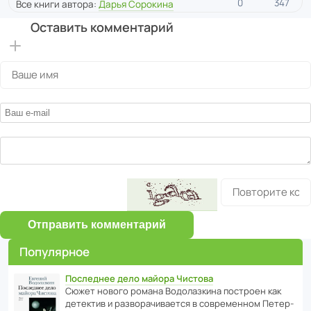
0
347
Все книги автора:
Дарья Сорокина
Оставить комментарий
Отправить комментарий
Популярное
Последнее дело майора Чистова
Сюжет нового романа Водо­ла­з­кина пост­роен как
дете­ктив и разво­ра­чи­ва­ется в совре­менном Пете­р­