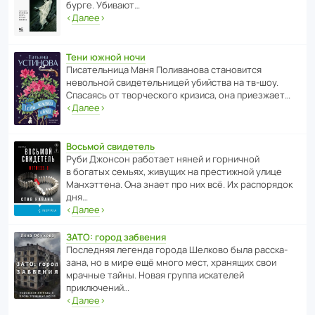
бурге. Убивают…
‹
Далее
›
Тени южной ночи
Писа­тель­ница Маня Поли­ва­нова стано­вится
невольной свиде­тель­ницей убийства на тв-шоу.
Спасаясь от твор­че­с­кого кризиса, она приезжает…
‹
Далее
›
Восьмой свидетель
Руби Джонсон рабо­тает няней и горни­чной
в богатых семьях, живущих на прес­ти­жной улице
Манх­эт­тена. Она знает про них всё. Их распо­рядок
дня…
‹
Далее
›
ЗАТО: город забвения
После­дняя легенда города Шелково была расска­
зана, но в мире ещё много мест, хранящих свои
мрачные тайны. Новая группа иска­телей
приключений…
‹
Далее
›