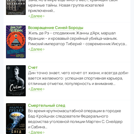
мрачные тайны. Новая группа иска­телей
приключений…
‹
Далее
›
Возвращение Синей Бороды
Жиль де Рэ – спод­ви­жник Жанны д’Арк, маршал
Франции – и кровавый серийный убийца-маньяк.
Римский импе­ратор Тиберий – совре­менник Иисуса…
‹
Далее
›
Счет
Дин точно знает, чего хочет от жизни, и всегда доби­
ва­ется жела­е­мого: успе­шная спор­ти­вная карьера,
отли­чные отметки, попу­ля­р­ность и внимание…
‹
Далее
›
Смертельный след
Во время круп­но­мас­ш­та­бной операции в городке
Бад‑Крой­цнах следо­ва­тели Феде­раль­ного
ведомства уголо­вной полиции Мартен С. Снейдер
и Сабина…
‹
Далее
›