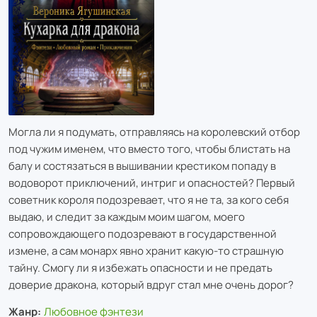
Могла ли я подумать, отправляясь на королевский отбор
под чужим именем, что вместо того, чтобы блистать на
балу и состязаться в вышивании крестиком попаду в
водоворот приключений, интриг и опасностей? Первый
советник короля подозревает, что я не та, за кого себя
выдаю, и следит за каждым моим шагом, моего
сопровождающего подозревают в государственной
измене, а сам монарх явно хранит какую-то страшную
тайну. Смогу ли я избежать опасности и не предать
доверие дракона, который вдруг стал мне очень дорог?
Жанр:
Любовное фэнтези