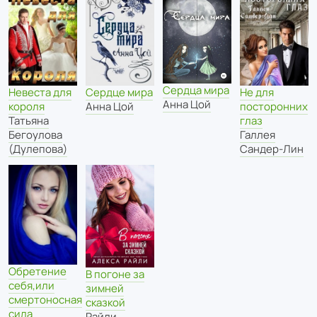
Сердца мира
Невеста для
Сердце мира
Не для
Анна Цой
короля
Анна Цой
посторонних
Татьяна
глаз
Бегоулова
Галлея
(Дулепова)
Сандер-Лин
Обретение
В погоне за
себя,или
зимней
смертоносная
сказкой
сила
Райли