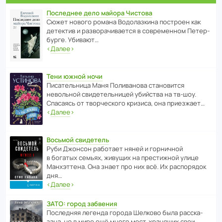
Последнее дело майора Чистова
Сюжет нового романа Водо­ла­з­кина пост­роен как
дете­ктив и разво­ра­чи­ва­ется в совре­менном Пете­р­
бурге. Убивают…
‹
Далее
›
Тени южной ночи
Писа­тель­ница Маня Поли­ва­нова стано­вится
невольной свиде­тель­ницей убийства на тв-шоу.
Спасаясь от твор­че­с­кого кризиса, она приезжает…
‹
Далее
›
Восьмой свидетель
Руби Джонсон рабо­тает няней и горни­чной
в богатых семьях, живущих на прес­ти­жной улице
Манх­эт­тена. Она знает про них всё. Их распо­рядок
дня…
‹
Далее
›
ЗАТО: город забвения
После­дняя легенда города Шелково была расска­
зана, но в мире ещё много мест, хранящих свои