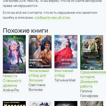
(не более 20% текста). И мы верим, что на их сайте авторские
права
не
нарушаются.
Если вы всё же считаете, что есть нарушение или заметили
ошибку в описании,
сообщите нам об этом
.
Похожие книги
Неласковый
Фиктианый
Средневекова
отбор для
отбор
Невеста
история.
Золушки
Татьяна Май
Стального
Домашняя
Светлана
дракона
работа
Волкова
Алёна Рю
Галина
Гончарова