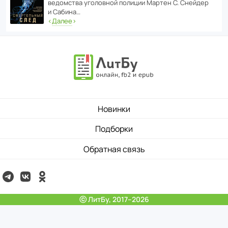
ведомства уголо­вной полиции Мартен С. Снейдер
и Сабина…
‹
Далее
›
Новинки
Подборки
Обратная связь
ⓒ ЛитБу, 2017–2026