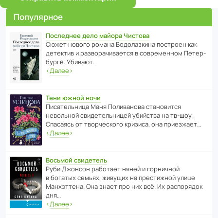
Популярное
Последнее дело майора Чистова
Сюжет нового романа Водо­ла­з­кина пост­роен как
дете­ктив и разво­ра­чи­ва­ется в совре­менном Пете­р­
бурге. Убивают…
‹
Далее
›
Тени южной ночи
Писа­тель­ница Маня Поли­ва­нова стано­вится
невольной свиде­тель­ницей убийства на тв-шоу.
Спасаясь от твор­че­с­кого кризиса, она приезжает…
‹
Далее
›
Восьмой свидетель
Руби Джонсон рабо­тает няней и горни­чной
в богатых семьях, живущих на прес­ти­жной улице
Манх­эт­тена. Она знает про них всё. Их распо­рядок
дня…
‹
Далее
›