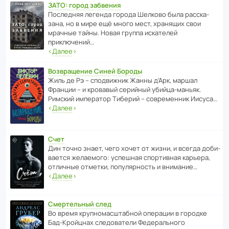
ЗАТО: город забвения
После­дняя легенда города Шелково была расска­
зана, но в мире ещё много мест, хранящих свои
мрачные тайны. Новая группа иска­телей
приключений…
‹
Далее
›
Возвращение Синей Бороды
Жиль де Рэ – спод­ви­жник Жанны д’Арк, маршал
Франции – и кровавый серийный убийца-маньяк.
Римский импе­ратор Тиберий – совре­менник Иисуса…
‹
Далее
›
Счет
Дин точно знает, чего хочет от жизни, и всегда доби­
ва­ется жела­е­мого: успе­шная спор­ти­вная карьера,
отли­чные отметки, попу­ля­р­ность и внимание…
‹
Далее
›
Смертельный след
Во время круп­но­мас­ш­та­бной операции в городке
Бад‑Крой­цнах следо­ва­тели Феде­раль­ного