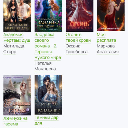
Злодейка
Моя
Академия
Огонь в
своего
расплата
мертвых душ
твоей крови
романа – 2.
Маркова
Матильда
Оксана
Героиня
Анастасия
Старр
Гринберга
Чужого мира
Наталья
Мамлеева
Темный дар
Жемчужина
для
гарема