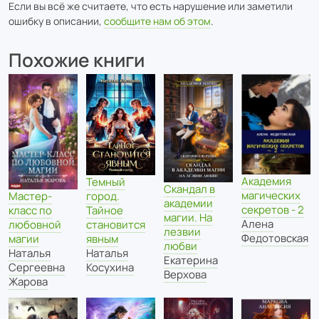
Если вы всё же считаете, что есть нарушение или заметили
ошибку в описании,
сообщите нам об этом
.
Похожие книги
Академия
Темный
Скандал в
магических
город.
Мастер-
академии
секретов - 2
Тайное
класс по
магии. На
Алена
становится
любовной
лезвии
Федотовская
явным
магии
любви
Наталья
Наталья
Екатерина
Косухина
Сергеевна
Верхова
Жарова